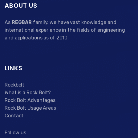
ABOUT US
As
REGBAR
family, we have vast knowledge and
international experience in the fields of engineering
and applications as of 2010.
LINKS
Rockbolt
What is a Rock Bolt?
Rock Bolt Advantages
Rock Bolt Usage Areas
Contact
Follow us