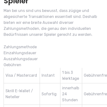
Spieler
Man bei uns sind uns bewusst, dass zügige und
abgesicherte Transaktionen essentiell sind. Deshalb
bieten wir eine breite Auswahl diverser
Zahlungsmethoden, die genau den individuellen
Bedürfnissen unserer Spieler gerecht zu werden.
Zahlungsmethode
Einzahlungsdauer
Auszahlungsdauer
Gebühren
1 bis 3
Visa / Mastercard
Instant
Gebührenfre
Werktage
innerhalb
Skrill E-Wallet /
Sofortig
24
Gebührenfre
Neteller
Stunden