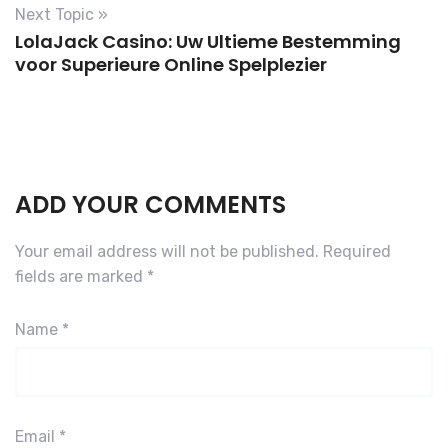
Next Topic »
LolaJack Casino: Uw Ultieme Bestemming
voor Superieure Online Spelplezier
ADD YOUR COMMENTS
Your email address will not be published.
Required
fields are marked
*
Name
*
Email
*