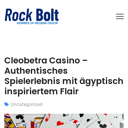
Cleobetra Casino –
Authentisches
Spielerlebnis mit ägyptisch
inspiriertem Flair
Uncategorized