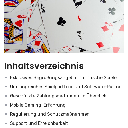
Inhaltsverzeichnis
Exklusives Begrüßungsangebot für frische Spieler
Umfangreiches Spielportfolio und Software-Partner
Geschützte Zahlungsmethoden im Überblick
Mobile Gaming-Erfahrung
Regulierung und Schutzmaßnahmen
Support und Erreichbarkeit