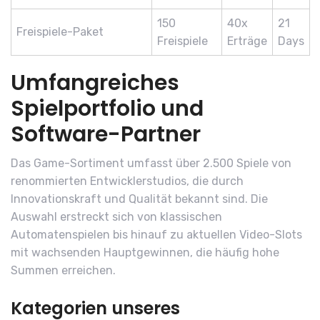
150
40x
21
Freispiele-Paket
Freispiele
Erträge
Days
Umfangreiches
Spielportfolio und
Software-Partner
Das Game-Sortiment umfasst über 2.500 Spiele von
renommierten Entwicklerstudios, die durch
Innovationskraft und Qualität bekannt sind. Die
Auswahl erstreckt sich von klassischen
Automatenspielen bis hinauf zu aktuellen Video-Slots
mit wachsenden Hauptgewinnen, die häufig hohe
Summen erreichen.
Kategorien unseres