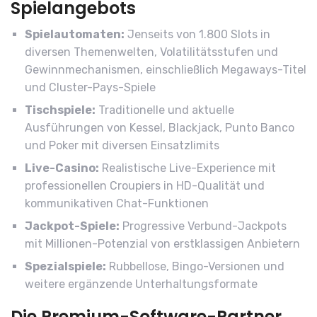
Spielangebots
Spielautomaten:
Jenseits von 1.800 Slots in
diversen Themenwelten, Volatilitätsstufen und
Gewinnmechanismen, einschließlich Megaways-Titel
und Cluster-Pays-Spiele
Tischspiele:
Traditionelle und aktuelle
Ausführungen von Kessel, Blackjack, Punto Banco
und Poker mit diversen Einsatzlimits
Live-Casino:
Realistische Live-Experience mit
professionellen Croupiers in HD-Qualität und
kommunikativen Chat-Funktionen
Jackpot-Spiele:
Progressive Verbund-Jackpots
mit Millionen-Potenzial von erstklassigen Anbietern
Spezialspiele:
Rubbellose, Bingo-Versionen und
weitere ergänzende Unterhaltungsformate
Die Premium-Software-Partner