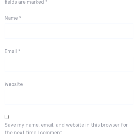
fields are marked
*
Name
*
Email
*
Website
Save my name, email, and website in this browser for
the next time I comment.