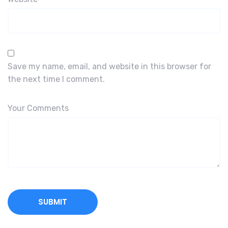
Save my name, email, and website in this browser for
the next time I comment.
Your Comments