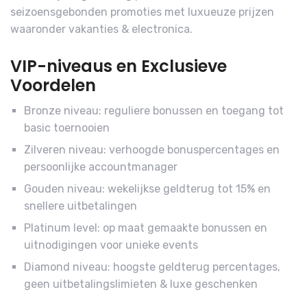
seizoensgebonden promoties met luxueuze prijzen
waaronder vakanties & electronica.
VIP-niveaus en Exclusieve
Voordelen
Bronze niveau: reguliere bonussen en toegang tot
basic toernooien
Zilveren niveau: verhoogde bonuspercentages en
persoonlijke accountmanager
Gouden niveau: wekelijkse geldterug tot 15% en
snellere uitbetalingen
Platinum level: op maat gemaakte bonussen en
uitnodigingen voor unieke events
Diamond niveau: hoogste geldterug percentages,
geen uitbetalingslimieten & luxe geschenken