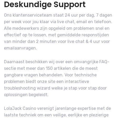
Deskundige Support
Ons klantenserviceteam staat 24 uur per dag, 7 dagen
per week voor jou klaar via live chat, email en telefoon.
Alle medewerkers zijn opgeleid om problemen snel en
effectief op te lossen, met gemiddelde responstijden
van minder dan 2 minuten voor live chat & 4 uur voor
emailaanvragen.
Daarnaast beschikken wij over een omvangrijke FAQ-
sectie met meer dan 150 artikelen die de meest
gangbare vragen behandelen. Voor technische
problemen biedt onze site een interactieve
troubleshooting wizard welke je stap voor stap door
oplossingen begeleidt.
LolaJack Casino verenigt jarenlange expertise met de
laatste techniek om een veilige, eerlijke en plezierige