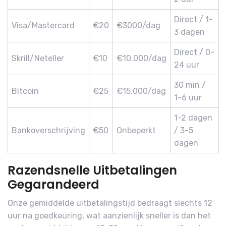
Direct / 1-
Visa/Mastercard
€20
€3000/dag
3 dagen
Direct / 0-
Skrill/Neteller
€10
€10.000/dag
24 uur
30 min /
Bitcoin
€25
€15.000/dag
1-6 uur
1-2 dagen
Bankoverschrijving
€50
Onbeperkt
/ 3-5
dagen
Razendsnelle Uitbetalingen
Gegarandeerd
Onze gemiddelde uitbetalingstijd bedraagt slechts 12
uur na goedkeuring, wat aanzienlijk sneller is dan het