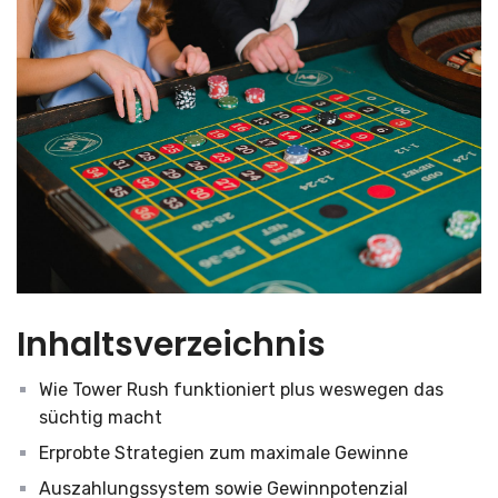
Inhaltsverzeichnis
Wie Tower Rush funktioniert plus weswegen das
süchtig macht
Erprobte Strategien zum maximale Gewinne
Auszahlungssystem sowie Gewinnpotenzial