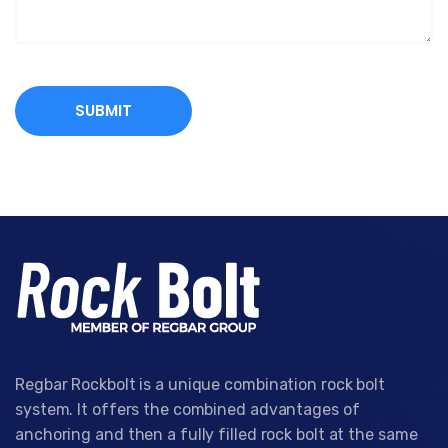
Regbar Rockbolt is a unique combination rock bolt
system. It offers the combined advantages of
anchoring and then a fully filled rock bolt at the same