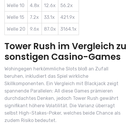
Welle 10
4.8x
12.6x
56.2x
Welle 15
7.2x
33.1x
421.9x
Welle 20
9.6x
87.0x
3164.1x
Tower Rush im Vergleich zu
sonstigen Casino-Games
Wohingegen herkömmliche Slots bloß an Zufall
beruhen, inkludiert das Spiel wirkliche
Skillkomponenten. Ein Vergleich mit Blackjack zeigt
spannende Parallelen: All diese Games prämieren
durchdachtes Denken, jedoch Tower Rush gewährt
signifikant höhere Volatilität. Die Varianz überragt
selbst High-Stakes-Poker, welches beide Chance als
zudem Risiko bedeutet.