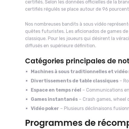
certifiés. Selon les données officielles de la b
certifiés régulés se place autour de 96 pourcen
Nos nombreuses bandits à sous vidéo représente
quêtes futuristes. Les aficionados de games de 
classique. Pour les joueurs qui désirent la véra
diffusés en supérieure définition.
Catégories principales de not
Machines à sous traditionnelles et vidé
Divertissements de table classiques
– Ro
Espace en temps réel
– Communications en 
Games instantanés
– Crash games, wheel de
Vidéo poker
– Plusieurs déclinaisons fusion
Programmes de récompe