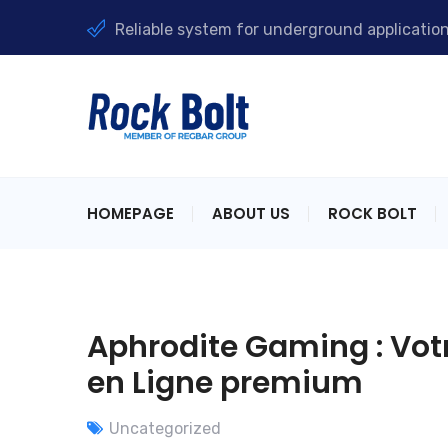
Reliable system for underground application
HOMEPAGE
ABOUT US
ROCK BOLT
Aphrodite Gaming : Vot
en Ligne premium
Uncategorized