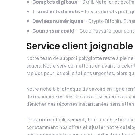
Comptes digitaux
– Skrill, Neteller et eco
Transferts directs
– Envois directs proté
Devises numériques
– Crypto Bitcoin, Ethe
Coupons prepaid
– Code Paysafe pour conser
Service client joignab
Notre team de support polyglotte reste à pleine
soucis. Notre service mettons en avant la célér
rapides pour les sollicitations urgentes, alors 
Notre riche bibliothèque de savoirs en ligne re
de récompenses, lois des divertissements ou co
dénicher des réponses instantanées sans attendr
Chez notre établissement, tout membre bénéfic
constamment nos offres et ajuster notre catalog
nos engagements dans de nouvelles fonctionnal