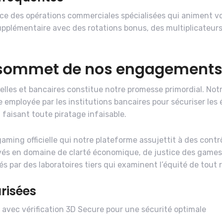
lace des opérations commerciales spécialisées qui animent v
pplémentaire avec des rotations bonus, des multiplicateurs 
u sommet de nos engagement
elles et bancaires constitue notre promesse primordial. Not
e employée par les institutions bancaires pour sécuriser l
 faisant toute piratage infaisable.
ming officielle qui notre plateforme assujettit à des contr
vés en domaine de clarté économique, de justice des games
 par des laboratoires tiers qui examinent l’équité de tout r
risées
 avec vérification 3D Secure pour une sécurité optimale