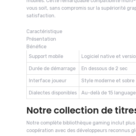
mobiles. Cette remarquable compatibilité multi-
vous soit, sans compromis sur la supériorité gra
satisfaction.
Caractéristique
Présentation
Bénéfice
Support mobile
Logiciel native et versi
Durée de démarrage
En dessous de 2 sec
Interface joueur
Style moderne et sobre
Dialectes disponibles
Au-delà de 15 language
Notre collection de titre
Notre complète bibliothèque gaming inclut plus 
coopération avec des développeurs reconnus gl