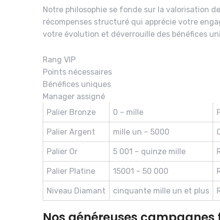
Notre philosophie se fonde sur la valorisation d
récompenses structuré qui apprécie votre engag
votre évolution et déverrouille des bénéfices un
Rang VIP
Points nécessaires
Bénéfices uniques
Manager assigné
Palier Bronze
0 – mille
Palier Argent
mille un – 5000
Palier Or
5 001 – quinze mille
Palier Platine
15001 – 50 000
Niveau Diamant
cinquante mille un et plus
Nos généreuses campagnes 