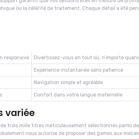
support garantit que vos sessions êtes en mesure de profite
phique ou la célérité de traitement. Chaque détail a été pen
on responsive
Divertissez-vous en tout où, n’importe quan
Expérience instantanée sans patience
Navigation simple et agréable
s
Confort dans votre langue maternelle
s variée
de trois mille titres méticuleusement sélectionnés parmi de
obalement nous autorise de proposer des games aux mécaniq