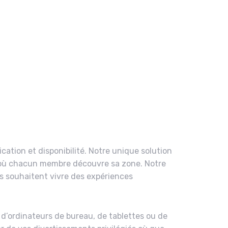
ation et disponibilité. Notre unique solution
ée où chacun membre découvre sa zone. Notre
rs souhaitent vivre des expériences
e d’ordinateurs de bureau, de tablettes ou de