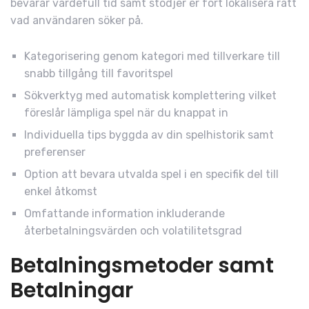
bevarar värdefull tid samt stödjer er fort lokalisera rätt
vad användaren söker på.
Kategorisering genom kategori med tillverkare till
snabb tillgång till favoritspel
Sökverktyg med automatisk komplettering vilket
föreslår lämpliga spel när du knappat in
Individuella tips byggda av din spelhistorik samt
preferenser
Option att bevara utvalda spel i en specifik del till
enkel åtkomst
Omfattande information inkluderande
återbetalningsvärden och volatilitetsgrad
Betalningsmetoder samt
Betalningar