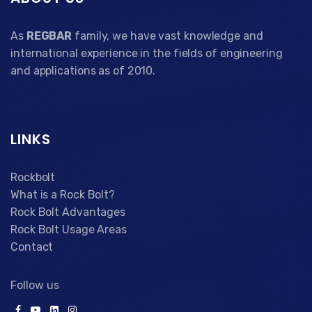
As
REGBAR
family, we have vast knowledge and
international experience in the fields of engineering
and applications as of 2010.
LINKS
Rockbolt
What is a Rock Bolt?
Rock Bolt Advantages
Rock Bolt Usage Areas
Contact
Follow us