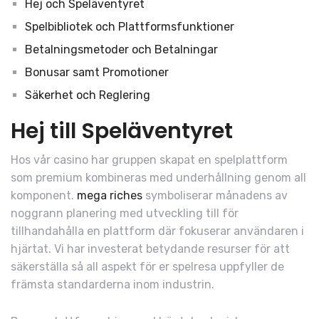
Hej och Speläventyret
Spelbibliotek och Plattformsfunktioner
Betalningsmetoder och Betalningar
Bonusar samt Promotioner
Säkerhet och Reglering
Hej till Speläventyret
Hos vår casino har gruppen skapat en spelplattform
som premium kombineras med underhållning genom all
komponent.
mega riches
symboliserar månadens av
noggrann planering med utveckling till för
tillhandahålla en plattform där fokuserar användaren i
hjärtat. Vi har investerat betydande resurser för att
säkerställa så all aspekt för er spelresa uppfyller de
främsta standarderna inom industrin.