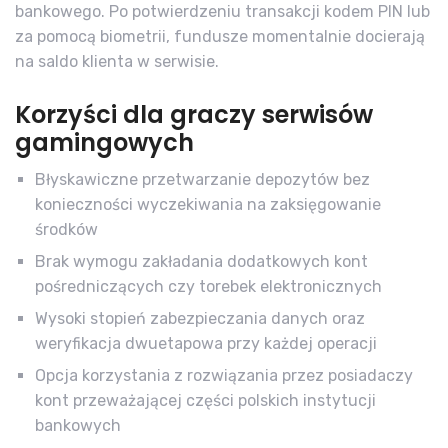
bankowego. Po potwierdzeniu transakcji kodem PIN lub
za pomocą biometrii, fundusze momentalnie docierają
na saldo klienta w serwisie.
Korzyści dla graczy serwisów
gamingowych
Błyskawiczne przetwarzanie depozytów bez
konieczności wyczekiwania na zaksięgowanie
środków
Brak wymogu zakładania dodatkowych kont
pośredniczących czy torebek elektronicznych
Wysoki stopień zabezpieczania danych oraz
weryfikacja dwuetapowa przy każdej operacji
Opcja korzystania z rozwiązania przez posiadaczy
kont przeważającej części polskich instytucji
bankowych