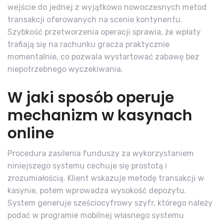
wejście do jednej z wyjątkowo nowoczesnych metod
transakcji oferowanych na scenie kontynentu.
Szybkość przetworzenia operacji sprawia, że wpłaty
trafiają się na rachunku gracza praktycznie
momentalnie, co pozwala wystartować zabawę bez
niepotrzebnego wyczekiwania.
W jaki sposób operuje
mechanizm w kasynach
online
Procedura zasilenia funduszy za wykorzystaniem
niniejszego systemu cechuje się prostotą i
zrozumiałością. Klient wskazuje metodę transakcji w
kasynie, potem wprowadza wysokość depozytu.
System generuje sześciocyfrowy szyfr, którego należy
podać w programie mobilnej własnego systemu