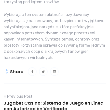
korzystną pod kątem kosztów.
Wybierając ten system płatności, użytkownicy
wybierają się na innowacyjne, bezpieczne i wyjątkowo
satysfakcjonujące narzędzie, które perfekcyjnie
odpowiada potrzebom dynamicznego przestrzeni
kasyn internetowych. Synteza tempa, ochrony oraz
prostoty korzystania sprawia opisywaną formę jednym
z doskonałych opcji dla krajowych fanów gier
hazardowych wirtualnych.
Share
« Previous Post
Jugabet Casino: Sistema de Juego en Línea
con Autorización Verificada