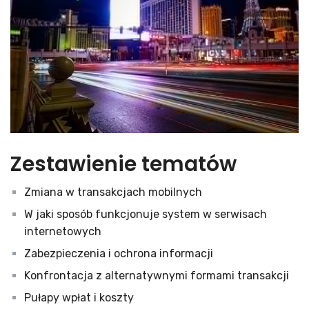
Zestawienie tematów
Zmiana w transakcjach mobilnych
W jaki sposób funkcjonuje system w serwisach
internetowych
Zabezpieczenia i ochrona informacji
Konfrontacja z alternatywnymi formami transakcji
Pułapy wpłat i koszty