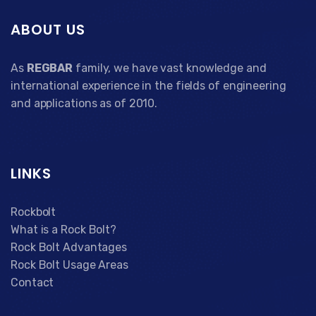
ABOUT US
As
REGBAR
family, we have vast knowledge and
international experience in the fields of engineering
and applications as of 2010.
LINKS
Rockbolt
What is a Rock Bolt?
Rock Bolt Advantages
Rock Bolt Usage Areas
Contact