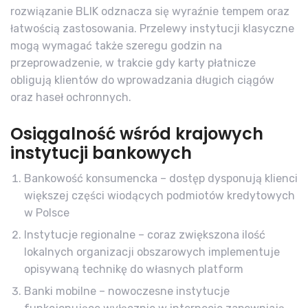
rozwiązanie BLIK odznacza się wyraźnie tempem oraz
łatwością zastosowania. Przelewy instytucji klasyczne
mogą wymagać także szeregu godzin na
przeprowadzenie, w trakcie gdy karty płatnicze
obligują klientów do wprowadzania długich ciągów
oraz haseł ochronnych.
Osiągalność wśród krajowych
instytucji bankowych
Bankowość konsumencka – dostęp dysponują klienci
większej części wiodących podmiotów kredytowych
w Polsce
Instytucje regionalne – coraz zwiększona ilość
lokalnych organizacji obszarowych implementuje
opisywaną technikę do własnych platform
Banki mobilne – nowoczesne instytucje