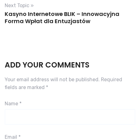
Next Topic »
Kasyno Internetowe BLIK – Innowacyjna
Forma Wpłat dla Entuzjastów
ADD YOUR COMMENTS
Your email address will not be published.
Required
fields are marked
*
Name
*
Email
*