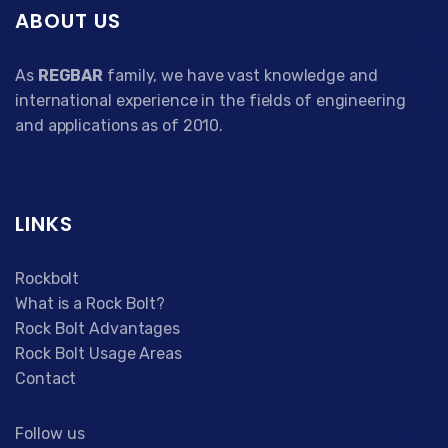
ABOUT US
As
REGBAR
family, we have vast knowledge and
international experience in the fields of engineering
and applications as of 2010.
LINKS
Rockbolt
What is a Rock Bolt?
Rock Bolt Advantages
Rock Bolt Usage Areas
Contact
Follow us