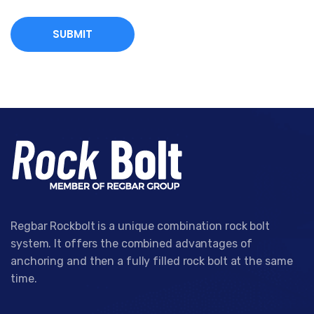
Regbar Rockbolt is a unique combination rock bolt
system. It offers the combined advantages of
anchoring and then a fully filled rock bolt at the same
time.