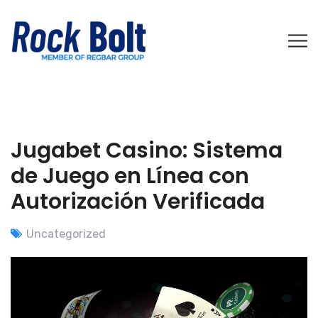
Jugabet Casino: Sistema
de Juego en Línea con
Autorización Verificada
Uncategorized