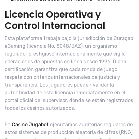
Licencia Operativa y
Control Internacional
Esta plataforma trabaja bajo la jurisdicción de Curaçao
eGaming (licencia No. 8048/JAZ), un organismo
regulador prestigioso internacionalmente que vigila
operaciones de apuestas en línea desde 1996. Dicha
certificación garantiza que cada ronda de juego
respeta con criterios internacionales de justicia y
transparencia. Los jugadores pueden validar la
autenticidad de esta licencia inmediatamente en el
portal oficial del supervisor, donde se están registrados
todos los casinos autorizados.
En
Casino Jugabet
ejecutamos auditorías regulares de
estos sistemas de producción aleatoria de cifras (RNG),