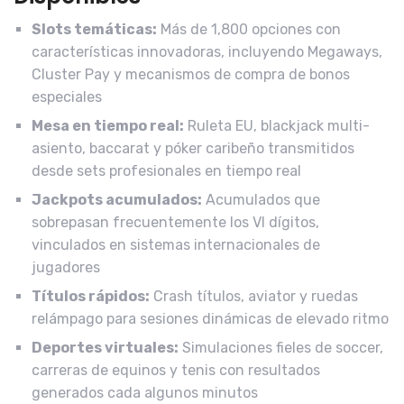
Slots temáticas:
Más de 1,800 opciones con
características innovadoras, incluyendo Megaways,
Cluster Pay y mecanismos de compra de bonos
especiales
Mesa en tiempo real:
Ruleta EU, blackjack multi-
asiento, baccarat y póker caribeño transmitidos
desde sets profesionales en tiempo real
Jackpots acumulados:
Acumulados que
sobrepasan frecuentemente los VI dígitos,
vinculados en sistemas internacionales de
jugadores
Títulos rápidos:
Crash títulos, aviator y ruedas
relámpago para sesiones dinámicas de elevado ritmo
Deportes virtuales:
Simulaciones fieles de soccer,
carreras de equinos y tenis con resultados
generados cada algunos minutos