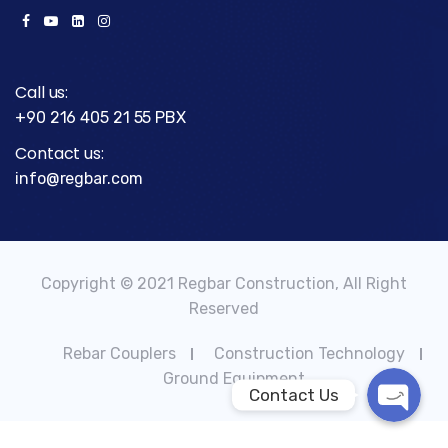
Call us:
+90 216 405 21 55 PBX
Contact us:
info@regbar.com
Telefon
Copyright © 2021 Regbar Construction, All Right
WhatsApp
Reserved
Rebar Couplers
Construction Technology
Ground Equipment
Contact Us