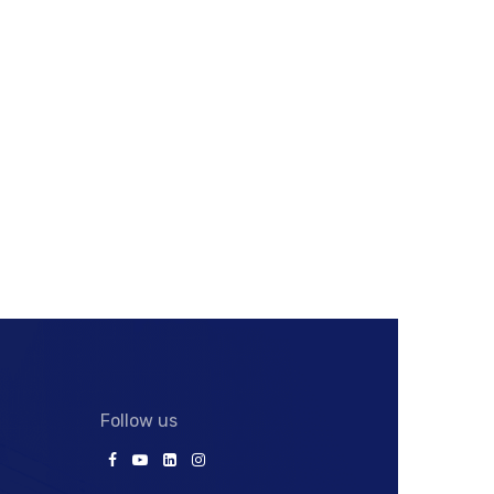
Follow us