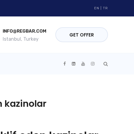
EN
|
TR
INFO@REGBAR.COM
GET OFFER
Istanbul, Turkey
n kazinolar