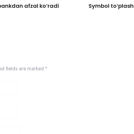
 bankdan afzal ko‘radi
Symbol to‘plash 
ed fields are marked
*