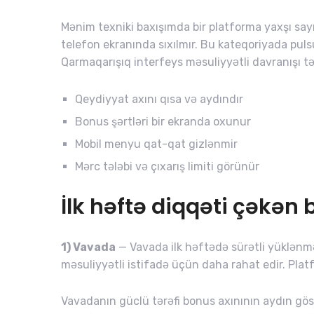
Mənim texniki baxışımda bir platforma yaxşı sayı
telefon ekranında sıxılmır. Bu kateqoriyada pulsuz
Qarmaqarışıq interfeys məsuliyyətli davranışı tə
Qeydiyyat axını qısa və aydındır
Bonus şərtləri bir ekranda oxunur
Mobil menyu qat-qat gizlənmir
Mərc tələbi və çıxarış limiti görünür
İlk həftə diqqəti çəkən 
1) Vavada
— Vavada ilk həftədə sürətli yüklənmə
məsuliyyətli istifadə üçün daha rahat edir. Plat
Vavadanın güclü tərəfi bonus axınının aydın göstə