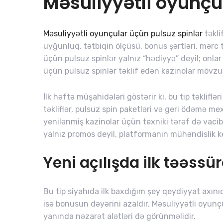
Məsuliyyətli oyunçul
Məsuliyyətli oyunçular üçün pulsuz spinlər
təkli
uyğunluq, tətbiqin ölçüsü, bonus şərtləri, mərc tə
üçün pulsuz spinlər yalnız “hədiyyə” deyil; onl
üçün pulsuz spinlər təklif edən kazinolar mövzu
İlk həftə müşahidələri göstərir ki, bu tip təklif
təkliflər, pulsuz spin paketləri və geri ödəmə m
yenilənmiş kazinolar üçün texniki tərəf də vacib
yalnız promos deyil, platformanın mühəndislik ke
Yeni açılışda ilk təəssü
Bu tip siyahıda ilk baxdığım şey qeydiyyat axınıd
isə bonusun dəyərini azaldır. Məsuliyyətli oyunçu
yanında nəzarət alətləri də görünməlidir.