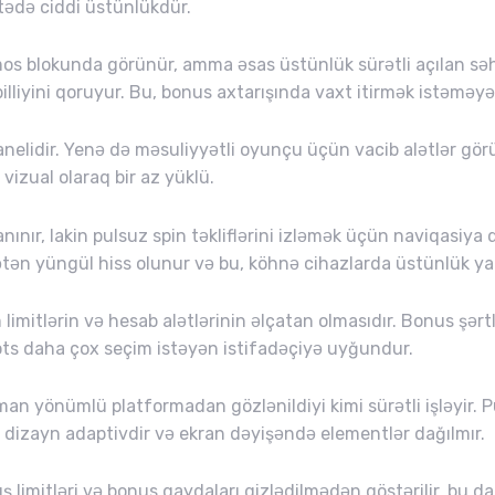
ftədə ciddi üstünlükdür.
s blokunda görünür, amma əsas üstünlük sürətli açılan səhifə
billiyini qoruyur. Bu, bonus axtarışında vaxt itirmək istəməy
nelidir. Yenə də məsuliyyətli oyunçu üçün vacib alətlər görü
izual olaraq bir az yüklü.
nınır, lakin pulsuz spin təkliflərini izləmək üçün naviqasiya 
tən yüngül hiss olunur və bu, köhnə cihazlarda üstünlük yar
mitlərin və hesab alətlərinin əlçatan olmasıdır. Bonus şərt
lots daha çox seçim istəyən istifadəçiyə uyğundur.
an yönümlü platformadan gözlənildiyi kimi sürətli işləyir. 
bil dizayn adaptivdir və ekran dəyişəndə elementlər dağılmır.
ş limitləri və bonus qaydaları gizlədilmədən göstərilir, bu da