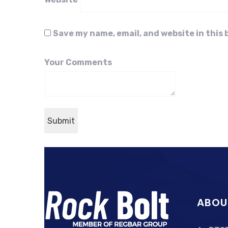
Save my name, email, and website in this
Your Comments
ABOU