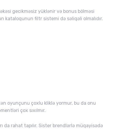
əbəkəsi gecikməsiz yüklənir və bonus bölməsi
n kataloqunun filtr sistemi də səliqəli olmalıdır.
ətən oyunçunu çoxlu kliklə yormur, bu da onu
entləri çox sıxılmır.
rı da rahat tapılır. Sister brendlərlə müqayisədə