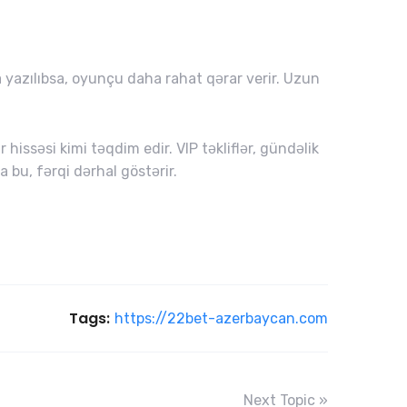
 yazılıbsa, oyunçu daha rahat qərar verir. Uzun
issəsi kimi təqdim edir. VIP təkliflər, gündəlik
 bu, fərqi dərhal göstərir.
Tags:
https://22bet-azerbaycan.com
Next Topic »