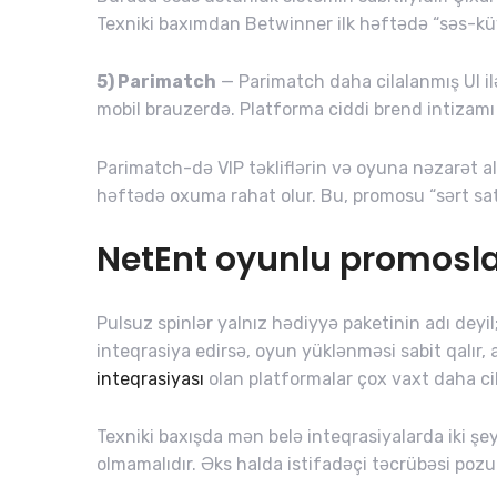
Texniki baxımdan Betwinner ilk həftədə “səs-küy a
5) Parimatch
— Parimatch daha cilalanmış UI ilə
mobil brauzerdə. Platforma ciddi brend intizamı h
Parimatch-də VIP təkliflərin və oyuna nəzarət al
həftədə oxuma rahat olur. Bu, promosu “sərt satış
NetEnt oyunlu promoslar
Pulsuz spinlər yalnız hədiyyə paketinin adı dey
inteqrasiya edirsə, oyun yüklənməsi sabit qalır
inteqrasiyası
olan platformalar çox vaxt daha cil
Texniki baxışda mən belə inteqrasiyalarda iki şe
olmamalıdır. Əks halda istifadəçi təcrübəsi pozu