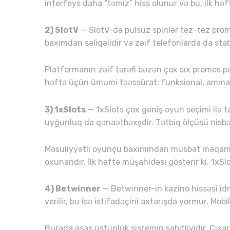
interfeys daha “təmiz” hiss olunur və bu, ilk hə
2) SlotV
— SlotV-də pulsuz spinlər tez-tez promo
baxımdan səliqəlidir və zəif telefonlarda da sta
Platformanın zəif tərəfi bəzən çox sıx promos pa
həftə üçün ümumi təəssürat: funksional, amma v
3) 1xSlots
— 1xSlots çox geniş oyun seçimi ilə ta
uyğunluq da qənaətbəxşdir. Tətbiq ölçüsü nisbə
Məsuliyyətli oyunçu baxımından müsbət məqam li
oxunandır. İlk həftə müşahidəsi göstərir ki, 1xS
4) Betwinner
— Betwinner-in kazino hissəsi idm
verilir, bu isə istifadəçini axtarışda yormur. Mo
Burada əsas üstünlük sistemin sabitliyidir. Çıxarı