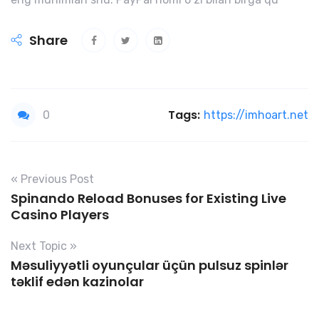
Share
Tags:
0
https://imhoart.net
« Previous Post
Spinando Reload Bonuses for Existing Live
Casino Players
Next Topic »
Məsuliyyətli oyunçular üçün pulsuz spinlər
təklif edən kazinolar