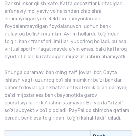
Bankni inkor qilish xato. Katta depozitlar kiritadigan,
an’anaviy moliyaviy yo‘nalishdan chiqishni
istamaydigan yoki elektron hamyonlardan
foydalanmaydigan foydalanuvchi uchun bank
qulayroq bo‘lishi mumkin. Ayrim hollarda to‘g‘ridan-
to‘g‘ri bank transferi limitlari yuqoriroq bo‘ladi, bu esa
virtual sportni faqat mayda o‘yin emas, balki kattaroq
byudjet bilan kuzatadigan mijozlar uchun ahamiyatli.
Shunga qaramay, bankning zaif joylari bor. Qayta
ishlash vaqti uzunroq bo‘lishi mumkin; ba’zi banklar
qimor to‘lovlariga nisbatan ehtiyotkorlik bilan qaraydi;
ba’zi mijozlar esa bank bayonotida garov
operatsiyalarini ko‘rishni istamaydi. Bu yerda “afzal”
so‘zi subyektiv bo‘lib qoladi. PayPal qo‘shimcha qatlam
beradi, bank esa to‘g‘ridan-to‘g‘ri kanal taklif qiladi.