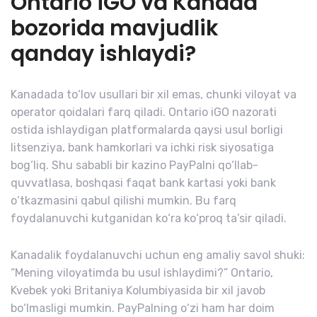
Ontario iGO va Kanada
bozorida mavjudlik
qanday ishlaydi?
Kanadada to‘lov usullari bir xil emas, chunki viloyat va
operator qoidalari farq qiladi. Ontario iGO nazorati
ostida ishlaydigan platformalarda qaysi usul borligi
litsenziya, bank hamkorlari va ichki risk siyosatiga
bog‘liq. Shu sababli bir kazino PayPalni qo‘llab-
quvvatlasa, boshqasi faqat bank kartasi yoki bank
o‘tkazmasini qabul qilishi mumkin. Bu farq
foydalanuvchi kutganidan ko‘ra ko‘proq ta’sir qiladi.
Kanadalik foydalanuvchi uchun eng amaliy savol shuki:
“Mening viloyatimda bu usul ishlaydimi?” Ontario,
Kvebek yoki Britaniya Kolumbiyasida bir xil javob
bo‘lmasligi mumkin. PayPalning o‘zi ham har doim