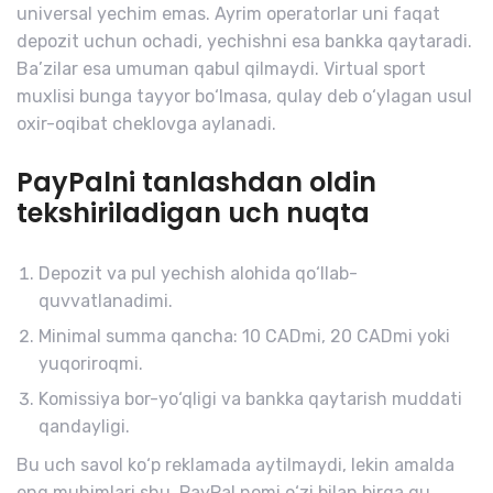
universal yechim emas. Ayrim operatorlar uni faqat
depozit uchun ochadi, yechishni esa bankka qaytaradi.
Ba’zilar esa umuman qabul qilmaydi. Virtual sport
muxlisi bunga tayyor bo‘lmasa, qulay deb o‘ylagan usul
oxir-oqibat cheklovga aylanadi.
PayPalni tanlashdan oldin
tekshiriladigan uch nuqta
Depozit va pul yechish alohida qo‘llab-
quvvatlanadimi.
Minimal summa qancha: 10 CADmi, 20 CADmi yoki
yuqoriroqmi.
Komissiya bor-yo‘qligi va bankka qaytarish muddati
qandayligi.
Bu uch savol ko‘p reklamada aytilmaydi, lekin amalda
eng muhimlari shu. PayPal nomi o‘zi bilan birga qu