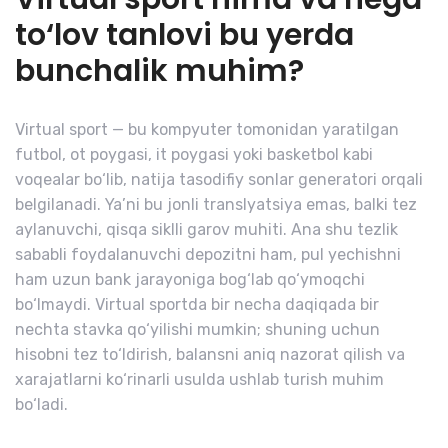
to‘lov tanlovi bu yerda
bunchalik muhim?
Virtual sport — bu kompyuter tomonidan yaratilgan
futbol, ot poygasi, it poygasi yoki basketbol kabi
voqealar bo‘lib, natija tasodifiy sonlar generatori orqali
belgilanadi. Ya’ni bu jonli translyatsiya emas, balki tez
aylanuvchi, qisqa siklli garov muhiti. Ana shu tezlik
sababli foydalanuvchi depozitni ham, pul yechishni
ham uzun bank jarayoniga bog‘lab qo‘ymoqchi
bo‘lmaydi. Virtual sportda bir necha daqiqada bir
nechta stavka qo‘yilishi mumkin; shuning uchun
hisobni tez to‘ldirish, balansni aniq nazorat qilish va
xarajatlarni ko‘rinarli usulda ushlab turish muhim
bo‘ladi.