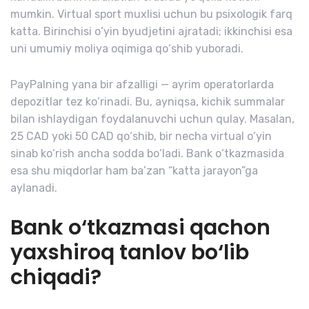
mumkin. Virtual sport muxlisi uchun bu psixologik farq
katta. Birinchisi o‘yin byudjetini ajratadi; ikkinchisi esa
uni umumiy moliya oqimiga qo‘shib yuboradi.
PayPalning yana bir afzalligi — ayrim operatorlarda
depozitlar tez ko‘rinadi. Bu, ayniqsa, kichik summalar
bilan ishlaydigan foydalanuvchi uchun qulay. Masalan,
25 CAD yoki 50 CAD qo‘shib, bir necha virtual o‘yin
sinab ko‘rish ancha sodda bo‘ladi. Bank o‘tkazmasida
esa shu miqdorlar ham ba’zan “katta jarayon”ga
aylanadi.
Bank o‘tkazmasi qachon
yaxshiroq tanlov bo‘lib
chiqadi?