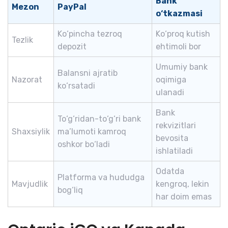
Bank
Mezon
PayPal
o‘tkazmasi
Ko‘pincha tezroq
Ko‘proq kutish
Tezlik
depozit
ehtimoli bor
Umumiy bank
Balansni ajratib
Nazorat
oqimiga
ko‘rsatadi
ulanadi
Bank
To‘g‘ridan-to‘g‘ri bank
rekvizitlari
Shaxsiylik
ma’lumoti kamroq
bevosita
oshkor bo‘ladi
ishlatiladi
Odatda
Platforma va hududga
Mavjudlik
kengroq, lekin
bog‘liq
har doim emas