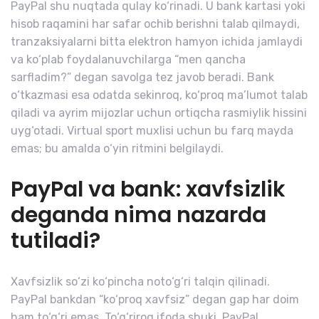
PayPal shu nuqtada qulay ko‘rinadi. U bank kartasi yoki
hisob raqamini har safar ochib berishni talab qilmaydi,
tranzaksiyalarni bitta elektron hamyon ichida jamlaydi
va ko‘plab foydalanuvchilarga “men qancha
sarfladim?” degan savolga tez javob beradi. Bank
o‘tkazmasi esa odatda sekinroq, ko‘proq ma’lumot talab
qiladi va ayrim mijozlar uchun ortiqcha rasmiylik hissini
uyg‘otadi. Virtual sport muxlisi uchun bu farq mayda
emas; bu amalda o‘yin ritmini belgilaydi.
PayPal va bank: xavfsizlik
deganda nima nazarda
tutiladi?
Xavfsizlik so‘zi ko‘pincha noto‘g‘ri talqin qilinadi.
PayPal bankdan “ko‘proq xavfsiz” degan gap har doim
ham to‘g‘ri emas. To‘g‘riroq ifoda shuki, PayPal