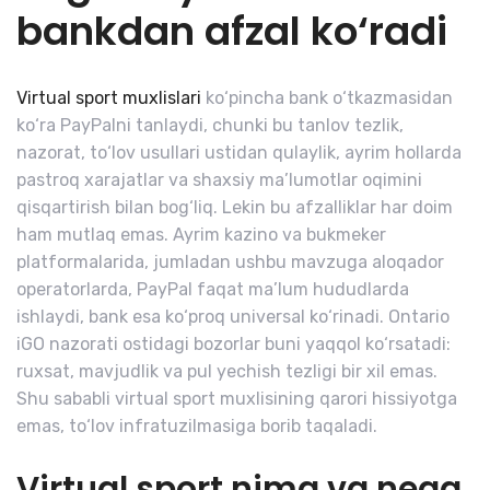
bankdan afzal ko‘radi
Virtual sport muxlislari
ko‘pincha bank o‘tkazmasidan
ko‘ra PayPalni tanlaydi, chunki bu tanlov tezlik,
nazorat, to‘lov usullari ustidan qulaylik, ayrim hollarda
pastroq xarajatlar va shaxsiy ma’lumotlar oqimini
qisqartirish bilan bog‘liq. Lekin bu afzalliklar har doim
ham mutlaq emas. Ayrim kazino va bukmeker
platformalarida, jumladan ushbu mavzuga aloqador
operatorlarda, PayPal faqat ma’lum hududlarda
ishlaydi, bank esa ko‘proq universal ko‘rinadi. Ontario
iGO nazorati ostidagi bozorlar buni yaqqol ko‘rsatadi:
ruxsat, mavjudlik va pul yechish tezligi bir xil emas.
Shu sababli virtual sport muxlisining qarori hissiyotga
emas, to‘lov infratuzilmasiga borib taqaladi.
Virtual sport nima va nega