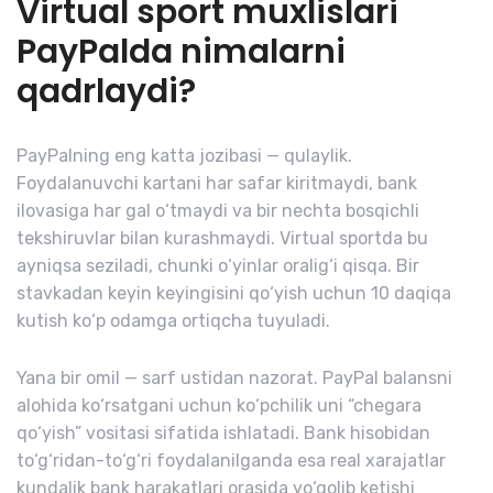
Virtual sport muxlislari
PayPalda nimalarni
qadrlaydi?
PayPalning eng katta jozibasi — qulaylik.
Foydalanuvchi kartani har safar kiritmaydi, bank
ilovasiga har gal o‘tmaydi va bir nechta bosqichli
tekshiruvlar bilan kurashmaydi. Virtual sportda bu
ayniqsa seziladi, chunki o‘yinlar oralig‘i qisqa. Bir
stavkadan keyin keyingisini qo‘yish uchun 10 daqiqa
kutish ko‘p odamga ortiqcha tuyuladi.
Yana bir omil — sarf ustidan nazorat. PayPal balansni
alohida ko‘rsatgani uchun ko‘pchilik uni “chegara
qo‘yish” vositasi sifatida ishlatadi. Bank hisobidan
to‘g‘ridan-to‘g‘ri foydalanilganda esa real xarajatlar
kundalik bank harakatlari orasida yo‘qolib ketishi