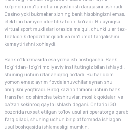
ko‘pincha ma’lumotlarni yashirish darajasini oshiradi.
Casino yoki bukmeker sizning bank hisobingizni emas,
elektron hamyon identifikatorini ko‘radi. Bu ayniqsa
virtual sport muxlislari orasida ma’qul, chunki ular tez-
tez kichik depozitlar qiladi va ma’lumot tarqalishini
kamaytirishni xohlaydi.
Bank o‘tkazmasida esa yo‘nalish boshqacha. Bank
to‘g‘ridan-to‘g‘ri moliyaviy institutingiz bilan ishlaydi,
shuning uchun izlar aniqroq bo‘ladi. Bu har doim
yomon emas; ayrim foydalanuvchilar aynan shu
aniqlikni yoqtiradi. Biroq kazino tomoni uchun bank
transferi qo‘shimcha tekshiruvlar, moslik qoidalari va
ba’zan sekinroq qayta ishlash degani. Ontario iGO
bozorida ruxsat etilgan to‘lov usullari operatorga qarab
farq qiladi, shuning uchun bir platformada ishlagan
usul boshqasida ishlamasligi mumkin.