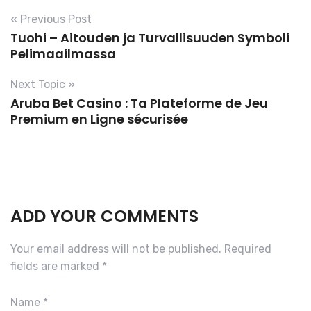
« Previous Post
Tuohi – Aitouden ja Turvallisuuden Symboli
Pelimaailmassa
Next Topic »
Aruba Bet Casino : Ta Plateforme de Jeu
Premium en Ligne sécurisée
ADD YOUR COMMENTS
Your email address will not be published.
Required
fields are marked
*
Name
*