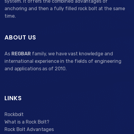
system. It offers the combined advantages of
anchoring and then a fully filled rock bolt at the same
time.
ABOUT US
As
REGBAR
family, we have vast knowledge and
international experience in the fields of engineering
and applications as of 2010.
LINKS
Rockbolt
What is a Rock Bolt?
Rock Bolt Advantages