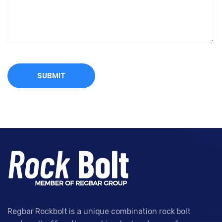
Regbar Rockbolt is a unique combination rock bolt