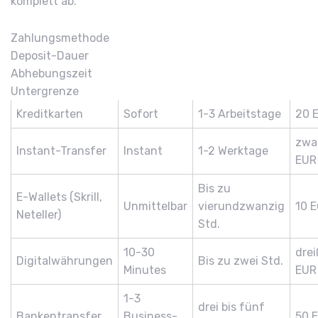
komplett ab.
Zahlungsmethode
Deposit-Dauer
Abhebungszeit
Untergrenze
Kreditkarten
Sofort
1-3 Arbeitstage
20 
zwa
Instant-Transfer
Instant
1-2 Werktage
EUR
Bis zu
E-Wallets (Skrill,
Unmittelbar
vierundzwanzig
10 E
Neteller)
Std.
10-30
drei
Digitalwährungen
Bis zu zwei Std.
Minutes
EUR
1-3
drei bis fünf
Bankentransfer
Business-
50 