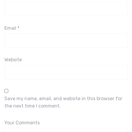
Email
*
Website
Save my name, email, and website in this browser for
the next time I comment.
Your Comments