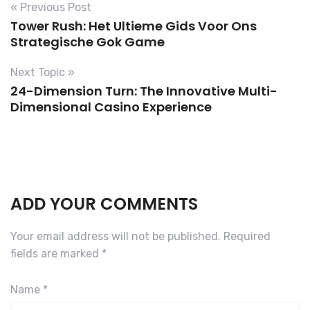
« Previous Post
Tower Rush: Het Ultieme Gids Voor Ons
Strategische Gok Game
Next Topic »
24-Dimension Turn: The Innovative Multi-
Dimensional Casino Experience
ADD YOUR COMMENTS
Your email address will not be published.
Required
fields are marked
*
Name
*