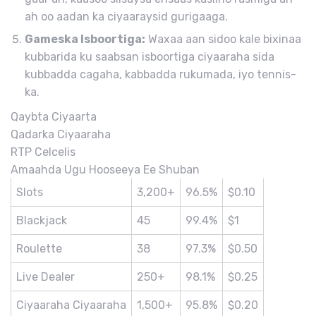
ah oo aadan ka ciyaaraysid gurigaaga.
Gameska Isboortiga:
Waxaa aan sidoo kale bixinaa
kubbarida ku saabsan isboortiga ciyaaraha sida
kubbadda cagaha, kabbadda rukumada, iyo tennis-
ka.
Qaybta Ciyaarta
Qadarka Ciyaaraha
RTP Celcelis
Amaahda Ugu Hooseeya Ee Shuban
Slots
3,200+
96.5%
$0.10
Blackjack
45
99.4%
$1
Roulette
38
97.3%
$0.50
Live Dealer
250+
98.1%
$0.25
Ciyaaraha Ciyaaraha
1,500+
95.8%
$0.20