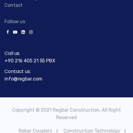
Contact
Follow us
Call us:
+90 216 405 21 55 PBX
Contact us:
info@regbar.com
Telefon
Copyright © 2021 Regbar Construction, All Right
WhatsApp
Reserved
Rebar Couplers
Construction Technology