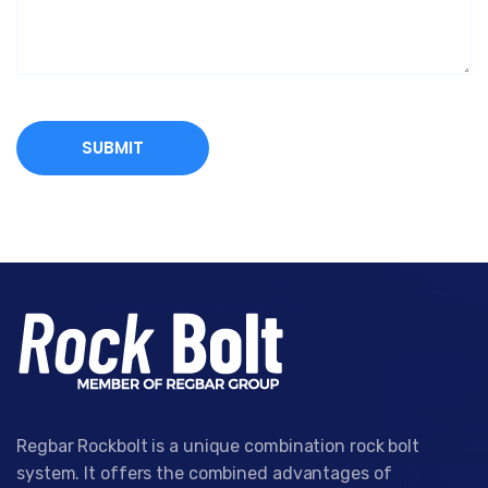
Regbar Rockbolt is a unique combination rock bolt
system. It offers the combined advantages of