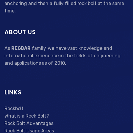
anchoring and then a fully filled rock bolt at the same
time.
ABOUT US
As
REGBAR
family, we have vast knowledge and
international experience in the fields of engineering
and applications as of 2010.
LINKS
Rockbolt
What is a Rock Bolt?
Rock Bolt Advantages
Rock Bolt Usage Areas