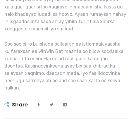
kala gaar gaar si loo xaqiijiyo in macaamiisha kasta uu
helo khadayad luqadiisa hooyo. Ayaan rumaysan nahay
in isgaadhsiinta saxa ah ay yihiin furintiisa xiriirka
xooggan ee macmiil iyo shirkad.
Soo soo biiro bulshada ballaaran ee isticmaalayaasha
ku faraxsan ee WinWin Bet maanta oo bilow socdaalka
kubbaridda online-ka ee ad raalligalin ka noqon
doontaa. Kasiinooyinkeena ayay bixisaa khibrad ku
salaysan xaqnimo, daacadnimada, iyo faa’iidooyinka
heer ugu sarreeya ah oo aad soo saari karto oo keliya
halkan.
Share