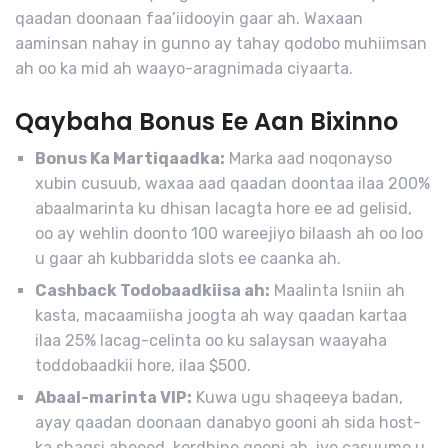
qaadan doonaan faa’iidooyin gaar ah. Waxaan
aaminsan nahay in gunno ay tahay qodobo muhiimsan
ah oo ka mid ah waayo-aragnimada ciyaarta.
Qaybaha Bonus Ee Aan Bixinno
Bonus Ka Martiqaadka:
Marka aad noqonayso
xubin cusuub, waxaa aad qaadan doontaa ilaa 200%
abaalmarinta ku dhisan lacagta hore ee ad gelisid,
oo ay wehlin doonto 100 wareejiyo bilaash ah oo loo
u gaar ah kubbaridda slots ee caanka ah.
Cashback Todobaadkiisa ah:
Maalinta Isniin ah
kasta, macaamiisha joogta ah way qaadan kartaa
ilaa 25% lacag-celinta oo ku salaysan waayaha
toddobaadkii hore, ilaa $500.
Abaal-marinta VIP:
Kuwa ugu shaqeeya badan,
ayay qaadan doonaan danabyo gooni ah sida host-
ka shaqsi aheeed, kordhino gooni ah, iyo casuumo u