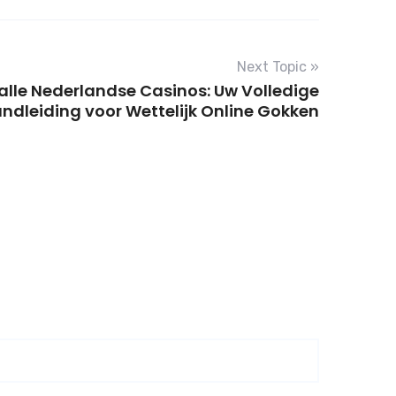
Next Topic »
alle Nederlandse Casinos: Uw Volledige
ndleiding voor Wettelijk Online Gokken