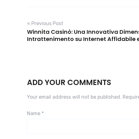
« Previous Post
Winnita Casinò: Una Innovativa Dimen
Intrattenimento su Internet Affidabile
ADD YOUR COMMENTS
Your email address will not be published.
Requir
Name
*