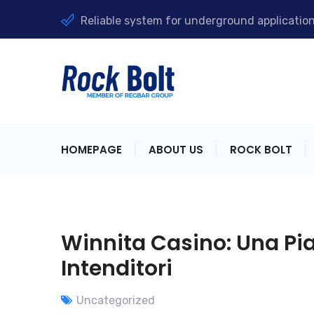
Reliable system for underground application
HOMEPAGE
ABOUT US
ROCK BOLT
Winnita Casino: Una Pia
Intenditori
Uncategorized