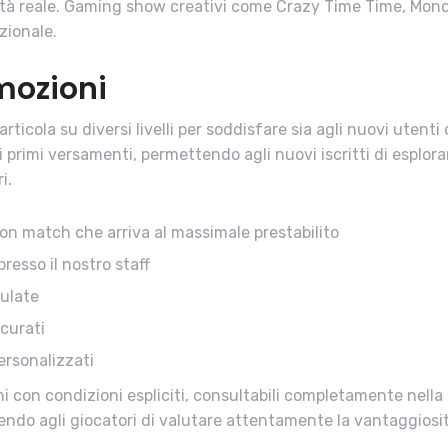
lità reale. Gaming show creativi come Crazy Time Time, Mo
zionale.
mozioni
ticola su diversi livelli per soddisfare sia agli nuovi utenti 
ui primi versamenti, permettendo agli nuovi iscritti di esp
i.
on match che arriva al massimale prestabilito
resso il nostro staff
mulate
curati
personalizzati
n condizioni espliciti, consultabili completamente nella are
do agli giocatori di valutare attentamente la vantaggiosità