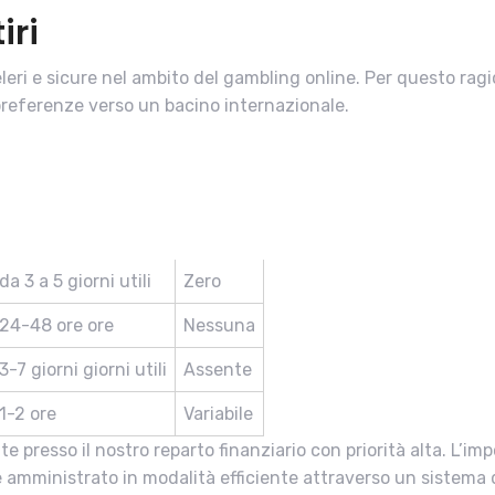
iri
leri e sicure nel ambito del gambling online. Per questo r
preferenze verso un bacino internazionale.
da 3 a 5 giorni utili
Zero
24-48 ore ore
Nessuna
3-7 giorni giorni utili
Assente
1-2 ore
Variabile
ate presso il nostro reparto finanziario con priorità alta. L’im
ne amministrato in modalità efficiente attraverso un sistem