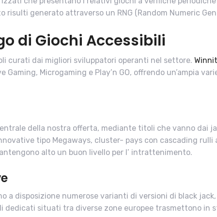
zzati che presentano i relativi giochi a verifiche periodiche
ato risulti generato attraverso un RNG (Random Numeric Gene
o di Giochi Accessibili
li curati dai migliori sviluppatori operanti nel settore.
Winni
e Gaming, Microgaming e Play’n GO, offrendo un’ampia variet
centrale della nostra offerta, mediante titoli che vanno dai j
novative tipo Megaways, cluster- pays con cascading rulli 
ntengono alto un buon livello per l’ intrattenimento.
ve
mo a disposizione numerose varianti di versioni di black jack,
udi dedicati situati tra diverse zone europee trasmettono in