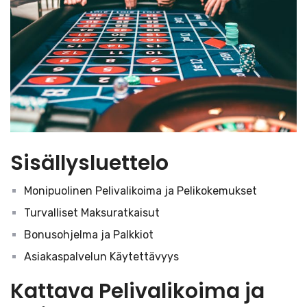
Sisällysluettelo
Monipuolinen Pelivalikoima ja Pelikokemukset
Turvalliset Maksuratkaisut
Bonusohjelma ja Palkkiot
Asiakaspalvelun Käytettävyys
Kattava Pelivalikoima ja