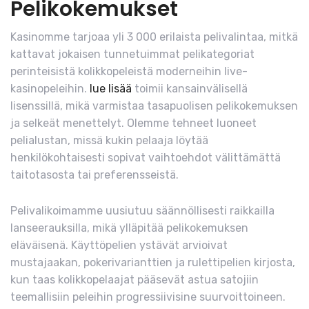
Pelikokemukset
Kasinomme tarjoaa yli 3 000 erilaista pelivalintaa, mitkä
kattavat jokaisen tunnetuimmat pelikategoriat
perinteisistä kolikkopeleistä moderneihin live-
kasinopeleihin.
lue lisää
toimii kansainvälisellä
lisenssillä, mikä varmistaa tasapuolisen pelikokemuksen
ja selkeät menettelyt. Olemme tehneet luoneet
pelialustan, missä kukin pelaaja löytää
henkilökohtaisesti sopivat vaihtoehdot välittämättä
taitotasosta tai preferensseistä.
Pelivalikoimamme uusiutuu säännöllisesti raikkailla
lanseerauksilla, mikä ylläpitää pelikokemuksen
eläväisenä. Käyttöpelien ystävät arvioivat
mustajaakan, pokerivarianttien ja rulettipelien kirjosta,
kun taas kolikkopelaajat pääsevät astua satojiin
teemallisiin peleihin progressiivisine suurvoittoineen.