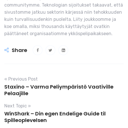
communitymme. Teknologian sijoitukset takaavat, että
sivustomme jatkuu sektorin kärjessä niin tehokkuuden
kuin turvallisuudenkin puolelta. Liity joukkoomme ja
koe omalla, miksi thousands käyttäytyjät ovatkin
päättäneet organisaatiomme ykköspelipaikakseen.
Share
« Previous Post
Staxino – Varma Peliympäristö Vaativille
Pelaajille
Next Topic »
WinShark – Din egen Endelige Guide til
Spilleoplevelsen