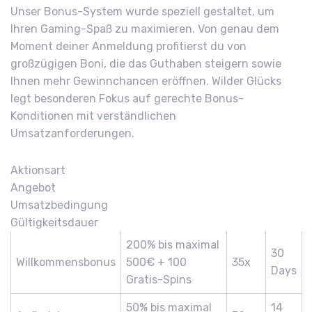
Unser Bonus-System wurde speziell gestaltet, um
Ihren Gaming-Spaß zu maximieren. Von genau dem
Moment deiner Anmeldung profitierst du von
großzügigen Boni, die das Guthaben steigern sowie
Ihnen mehr Gewinnchancen eröffnen. Wilder Glücks
legt besonderen Fokus auf gerechte Bonus-
Konditionen mit verständlichen
Umsatzanforderungen.
Aktionsart
Angebot
Umsatzbedingung
Gültigkeitsdauer
200% bis maximal
30
Willkommensbonus
500€ + 100
35x
Days
Gratis-Spins
50% bis maximal
14