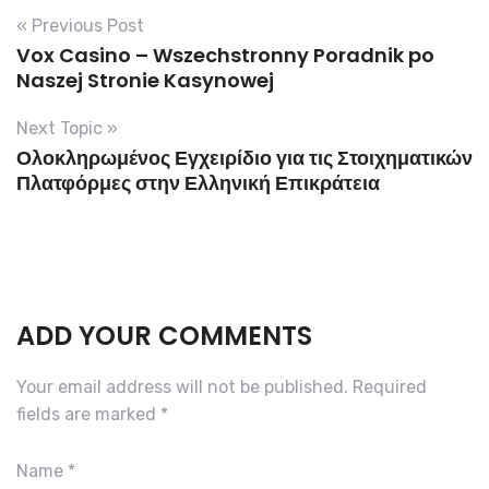
« Previous Post
Vox Casino – Wszechstronny Poradnik po
Naszej Stronie Kasynowej
Next Topic »
Ολοκληρωμένος Εγχειρίδιο για τις Στοιχηματικών
Πλατφόρμες στην Ελληνική Επικράτεια
ADD YOUR COMMENTS
Your email address will not be published.
Required
fields are marked
*
Name
*