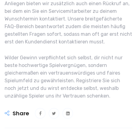
Anliegen bieten wir zusätzlich auch einen Rückruf an,
bei dem ein Sie ein Servicemitarbeiter zu deinem
Wunschtermin kontaktiert. Unsere breitgefächerte
FAQ-Bereich beantwortet zudem die meisten häufig
gestellten Fragen sofort, sodass man oft gar erst nicht
erst den Kundendienst kontaktieren musst.
Wilder Gewinn verpflichtet sich selbst, dir nicht nur
beste hochwertige Spielvergnügen, sondern
gleichermaßen ein vertrauenswürdiges und faires
Spielumfeld zu gewährleisten. Registriere Sie sich
noch jetzt und du wirst entdecke selbst, weshalb
unzählige Spieler uns ihr Vertrauen schenken.
Share