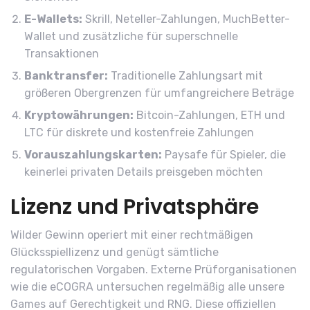
E-Wallets:
Skrill, Neteller-Zahlungen, MuchBetter-
Wallet und zusätzliche für superschnelle
Transaktionen
Banktransfer:
Traditionelle Zahlungsart mit
größeren Obergrenzen für umfangreichere Beträge
Kryptowährungen:
Bitcoin-Zahlungen, ETH und
LTC für diskrete und kostenfreie Zahlungen
Vorauszahlungskarten:
Paysafe für Spieler, die
keinerlei privaten Details preisgeben möchten
Lizenz und Privatsphäre
Wilder Gewinn operiert mit einer rechtmäßigen
Glücksspiellizenz und genügt sämtliche
regulatorischen Vorgaben. Externe Prüforganisationen
wie die eCOGRA untersuchen regelmäßig alle unsere
Games auf Gerechtigkeit und RNG. Diese offiziellen