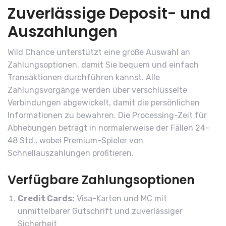
Zuverlässige Deposit- und
Auszahlungen
Wild Chance unterstützt eine große Auswahl an
Zahlungsoptionen, damit Sie bequem und einfach
Transaktionen durchführen kannst. Alle
Zahlungsvorgänge werden über verschlüsselte
Verbindungen abgewickelt, damit die persönlichen
Informationen zu bewahren. Die Processing-Zeit für
Abhebungen beträgt in normalerweise der Fällen 24-
48 Std., wobei Premium-Spieler von
Schnellauszahlungen profitieren.
Verfügbare Zahlungsoptionen
Credit Cards:
Visa-Karten und MC mit
unmittelbarer Gutschrift und zuverlässiger
Sicherheit