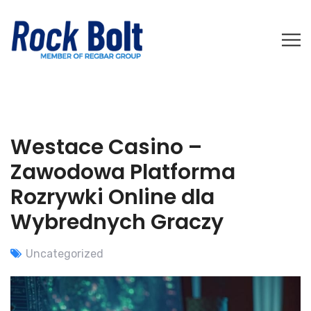
Westace Casino –
Zawodowa Platforma
Rozrywki Online dla
Wybrednych Graczy
Uncategorized