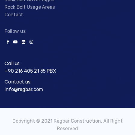
Rock Bolt Usage Areas
Contact
Follow us
Call us:
+90 216 405 21 55 PBX
Contact us:
info@regbar.com
Telefon
Copyright © 2021 Regbar Construction, All Right
WhatsApp
Reserved