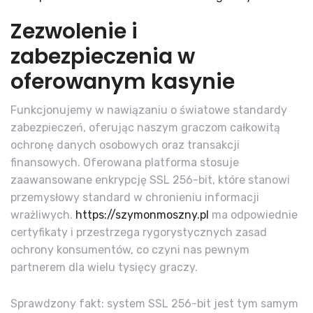
Zezwolenie i
zabezpieczenia w
oferowanym kasynie
Funkcjonujemy w nawiązaniu o światowe standardy
zabezpieczeń, oferując naszym graczom całkowitą
ochronę danych osobowych oraz transakcji
finansowych. Oferowana platforma stosuje
zaawansowane enkrypcję SSL 256-bit, które stanowi
przemysłowy standard w chronieniu informacji
wrażliwych.
https://szymonmoszny.pl
ma odpowiednie
certyfikaty i przestrzega rygorystycznych zasad
ochrony konsumentów, co czyni nas pewnym
partnerem dla wielu tysięcy graczy.
Sprawdzony fakt: system SSL 256-bit jest tym samym