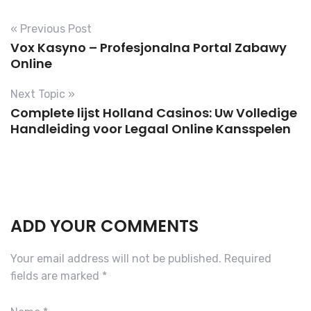
« Previous Post
Vox Kasyno – Profesjonalna Portal Zabawy
Online
Next Topic »
Complete lijst Holland Casinos: Uw Volledige
Handleiding voor Legaal Online Kansspelen
ADD YOUR COMMENTS
Your email address will not be published.
Required
fields are marked
*