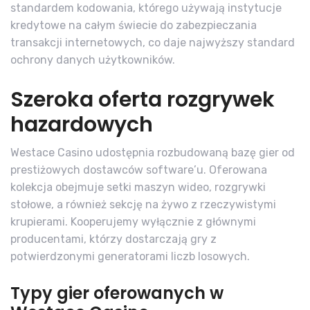
standardem kodowania, którego używają instytucje
kredytowe na całym świecie do zabezpieczania
transakcji internetowych, co daje najwyższy standard
ochrony danych użytkowników.
Szeroka oferta rozgrywek
hazardowych
Westace Casino udostępnia rozbudowaną bazę gier od
prestiżowych dostawców software’u. Oferowana
kolekcja obejmuje setki maszyn wideo, rozgrywki
stołowe, a również sekcję na żywo z rzeczywistymi
krupierami. Kooperujemy wyłącznie z głównymi
producentami, którzy dostarczają gry z
potwierdzonymi generatorami liczb losowych.
Typy gier oferowanych w