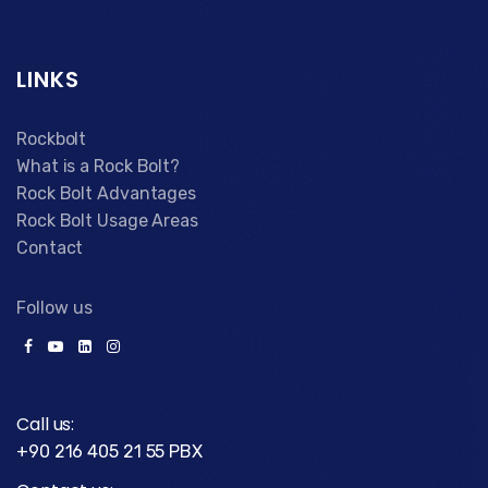
LINKS
Rockbolt
What is a Rock Bolt?
Rock Bolt Advantages
Rock Bolt Usage Areas
Contact
Follow us
Call us:
+90 216 405 21 55 PBX