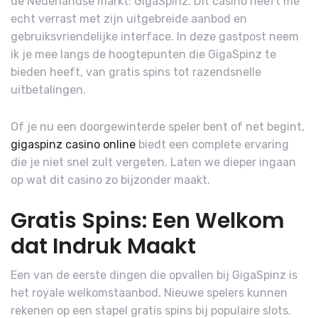
de Nederlandse markt: GigaSpinz. Dit casino heeft me
echt verrast met zijn uitgebreide aanbod en
gebruiksvriendelijke interface. In deze gastpost neem
ik je mee langs de hoogtepunten die GigaSpinz te
bieden heeft, van gratis spins tot razendsnelle
uitbetalingen.
Of je nu een doorgewinterde speler bent of net begint,
gigaspinz casino online
biedt een complete ervaring
die je niet snel zult vergeten. Laten we dieper ingaan
op wat dit casino zo bijzonder maakt.
Gratis Spins: Een Welkom
dat Indruk Maakt
Een van de eerste dingen die opvallen bij GigaSpinz is
het royale welkomstaanbod. Nieuwe spelers kunnen
rekenen op een stapel gratis spins bij populaire slots.