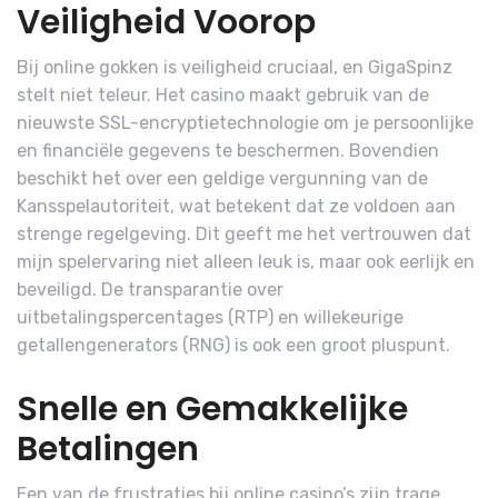
Veiligheid Voorop
Bij online gokken is veiligheid cruciaal, en GigaSpinz
stelt niet teleur. Het casino maakt gebruik van de
nieuwste SSL-encryptietechnologie om je persoonlijke
en financiële gegevens te beschermen. Bovendien
beschikt het over een geldige vergunning van de
Kansspelautoriteit, wat betekent dat ze voldoen aan
strenge regelgeving. Dit geeft me het vertrouwen dat
mijn spelervaring niet alleen leuk is, maar ook eerlijk en
beveiligd. De transparantie over
uitbetalingspercentages (RTP) en willekeurige
getallengenerators (RNG) is ook een groot pluspunt.
Snelle en Gemakkelijke
Betalingen
Een van de frustraties bij online casino’s zijn trage