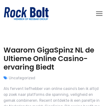
Waarom GigaSpinz NL de
Ultieme Online Casino-
ervaring Biedt
Uncategorized
Als fervent liefhebber van online casino’s ben ik altijd
op zoek naar platforms die spanning, veiligheid en
gemak combineren. Recent ontdekte ik een pareltje in