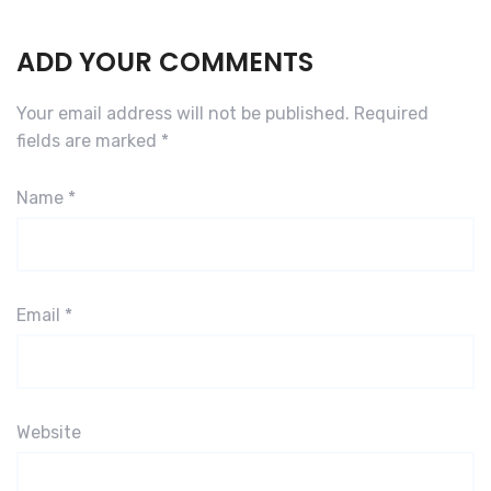
ADD YOUR COMMENTS
Your email address will not be published.
Required
fields are marked
*
Name
*
Email
*
Website