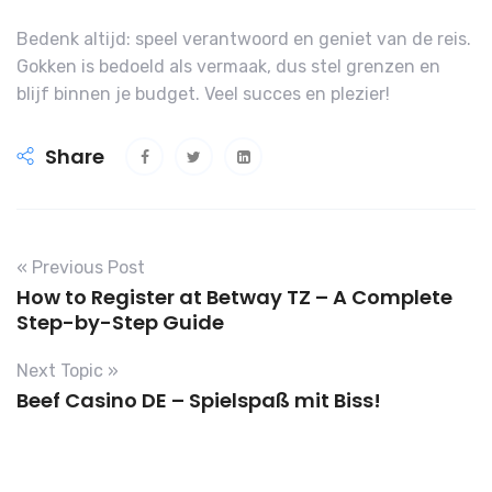
Bedenk altijd: speel verantwoord en geniet van de reis.
Gokken is bedoeld als vermaak, dus stel grenzen en
blijf binnen je budget. Veel succes en plezier!
Share
« Previous Post
How to Register at Betway TZ – A Complete
Step-by-Step Guide
Next Topic »
Beef Casino DE – Spielspaß mit Biss!