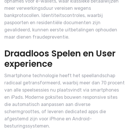
opnames voor e-wallets, waar klassieke betaalwijzen
meer verwerkingsduur vereisen wegens
bankprotocollen. Identiteitscontroles, waarbij
paspoorten en residentiële documenten zijn
gevalideerd, kunnen eerste uitbetalingen ophouden
maar dienen fraudepreventie.
Draadloos Spelen en User
experience
Smartphone technologie heeft het speellandschap
radicaal getransformeerd, waarbij meer dan 70 procent
van alle speelsessies nu plaatsvindt via smartphones
en iPads. Moderne goksites bouwen responsive sites
die automatisch aanpassen aan diverse
schermgroottes, of leveren dedicated apps die
afgestemd zijn voor iPhone en Android-
besturingssystemen.