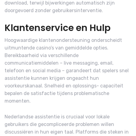
download, terwijl bijwerkingen automatisch zijn
doorgevoerd zonder gebruikersinterventie.
Klantenservice en Hulp
Hoogwaardige klantenondersteuning onderscheidt
uitmuntende casino’s van gemiddelde opties.
Bereikbaarheid via verschillende
communicatiemiddelen – live messaging, email,
telefoon en social media – garandeert dat spelers snel
assistentie kunnen krijgen ongeacht hun
voorkeurskanaal. Snelheid en oplossings- capaciteit
bepalen de satisfactie tijdens problematische
momenten.
Nederlandse assistentie is cruciaal voor lokale
gebruikers die gecompliceerde problemen willen
discussiëren in hun eigen taal. Platforms die steken in