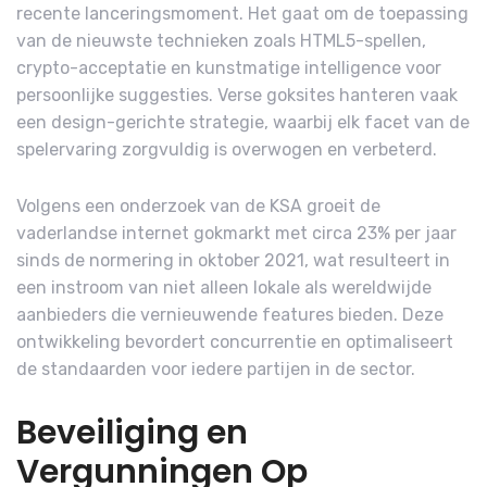
recente lanceringsmoment. Het gaat om de toepassing
van de nieuwste technieken zoals HTML5-spellen,
crypto-acceptatie en kunstmatige intelligence voor
persoonlijke suggesties. Verse goksites hanteren vaak
een design-gerichte strategie, waarbij elk facet van de
spelervaring zorgvuldig is overwogen en verbeterd.
Volgens een onderzoek van de KSA groeit de
vaderlandse internet gokmarkt met circa 23% per jaar
sinds de normering in oktober 2021, wat resulteert in
een instroom van niet alleen lokale als wereldwijde
aanbieders die vernieuwende features bieden. Deze
ontwikkeling bevordert concurrentie en optimaliseert
de standaarden voor iedere partijen in de sector.
Beveiliging en
Vergunningen Op