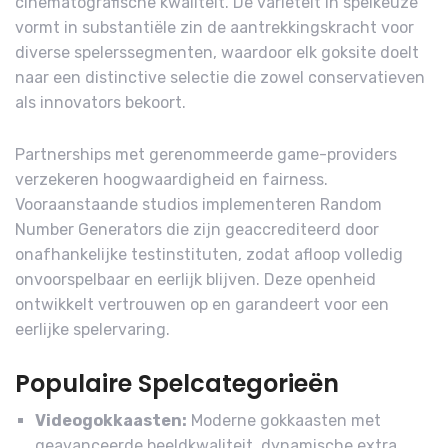
cinematografische kwaliteit. De variëteit in spelkeuze
vormt in substantiële zin de aantrekkingskracht voor
diverse spelerssegmenten, waardoor elk goksite doelt
naar een distinctive selectie die zowel conservatieven
als innovators bekoort.
Partnerships met gerenommeerde game-providers
verzekeren hoogwaardigheid en fairness.
Vooraanstaande studios implementeren Random
Number Generators die zijn geaccrediteerd door
onafhankelijke testinstituten, zodat afloop volledig
onvoorspelbaar en eerlijk blijven. Deze openheid
ontwikkelt vertrouwen op en garandeert voor een
eerlijke spelervaring.
Populaire Spelcategorieën
Videogokkaasten:
Moderne gokkaasten met
geavanceerde beeldkwaliteit, dynamische extra