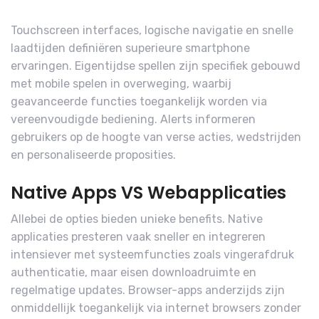
Touchscreen interfaces, logische navigatie en snelle
laadtijden definiëren superieure smartphone
ervaringen. Eigentijdse spellen zijn specifiek gebouwd
met mobile spelen in overweging, waarbij
geavanceerde functies toegankelijk worden via
vereenvoudigde bediening. Alerts informeren
gebruikers op de hoogte van verse acties, wedstrijden
en personaliseerde proposities.
Native Apps VS Webapplicaties
Allebei de opties bieden unieke benefits. Native
applicaties presteren vaak sneller en integreren
intensiever met systeemfuncties zoals vingerafdruk
authenticatie, maar eisen downloadruimte en
regelmatige updates. Browser-apps anderzijds zijn
onmiddellijk toegankelijk via internet browsers zonder