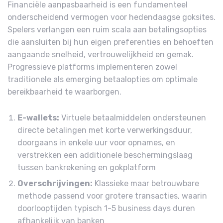
Financiële aanpasbaarheid is een fundamenteel
onderscheidend vermogen voor hedendaagse goksites.
Spelers verlangen een ruim scala aan betalingsopties
die aansluiten bij hun eigen preferenties en behoeften
aangaande snelheid, vertrouwelijkheid en gemak.
Progressieve platforms implementeren zowel
traditionele als emerging betaalopties om optimale
bereikbaarheid te waarborgen.
E-wallets:
Virtuele betaalmiddelen ondersteunen
directe betalingen met korte verwerkingsduur,
doorgaans in enkele uur voor opnames, en
verstrekken een additionele beschermingslaag
tussen bankrekening en gokplatform
Overschrijvingen:
Klassieke maar betrouwbare
methode passend voor grotere transacties, waarin
doorlooptijden typisch 1-5 business days duren
afhankelijk van banken