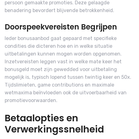
persoon gemaakte promoties. Deze gelaagde
benadering bevordert blijvende betrokkenheid.
Doorspeekvereisten Begrijpen
Ieder bonusaanbod gaat gepaard met specifieke
condities die dicteren hoe en in welke situatie
uitbetalingen kunnen mogen worden opgenomen.
Inzetvereisten leggen vast in welke mate keer het
bonusgeld moet zijn gewedded voor uitbetaling
mogelijk is, typisch lopend tussen twintig keer en 50x.
Tijdslimieten, game contributions en maximale
wetmaxima beïnvloeden ook de uitvoerbaarheid van
promotievoorwaarden.
Betaalopties en
Verwerkingssnelheid