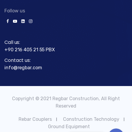
Follow us
Call us:
+90 216 405 21 55 PBX
Contact us:
info@regbar.com
Telefon
Copyright © 2021 Regbar Construction, All Right
Reserved
WhatsApp
Rebar Couplers
Construction Technology
Ground Equipment