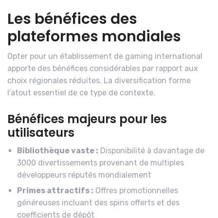
Les bénéfices des
plateformes mondiales
Opter pour un établissement de gaming international
apporte des bénéfices considérables par rapport aux
choix régionales réduites. La diversification forme
l’atout essentiel de ce type de contexte.
Bénéfices majeurs pour les
utilisateurs
Bibliothèque vaste :
Disponibilité à davantage de
3000 divertissements provenant de multiples
développeurs réputés mondialement
Primes attractifs :
Offres promotionnelles
généreuses incluant des spins offerts et des
coefficients de dépôt