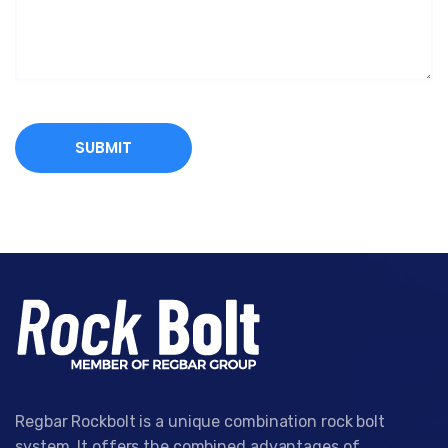
Regbar Rockbolt is a unique combination rock bolt
system. It offers the combined advantages of