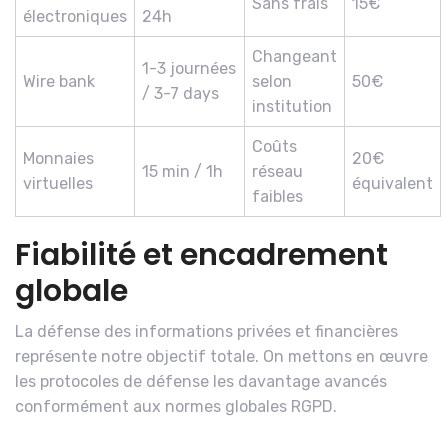
Sans frais
15€
électroniques
24h
Changeant
1-3 journées
Wire bank
selon
50€
/ 3-7 days
institution
Coûts
Monnaies
20€
15 min / 1h
réseau
virtuelles
équivalent
faibles
Fiabilité et encadrement
globale
La défense des informations privées et financières
représente notre objectif totale. On mettons en œuvre
les protocoles de défense les davantage avancés
conformément aux normes globales RGPD.