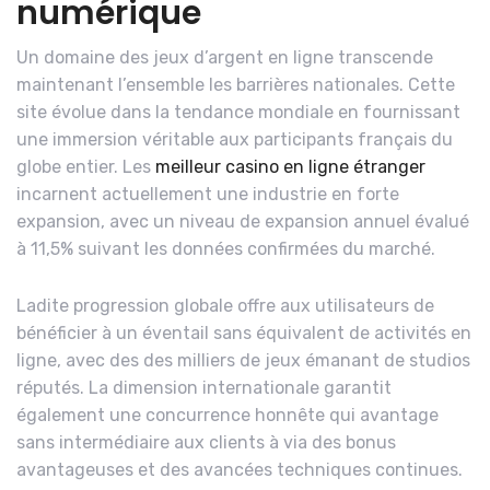
numérique
Un domaine des jeux d’argent en ligne transcende
maintenant l’ensemble les barrières nationales. Cette
site évolue dans la tendance mondiale en fournissant
une immersion véritable aux participants français du
globe entier. Les
meilleur casino en ligne étranger
incarnent actuellement une industrie en forte
expansion, avec un niveau de expansion annuel évalué
à 11,5% suivant les données confirmées du marché.
Ladite progression globale offre aux utilisateurs de
bénéficier à un éventail sans équivalent de activités en
ligne, avec des des milliers de jeux émanant de studios
réputés. La dimension internationale garantit
également une concurrence honnête qui avantage
sans intermédiaire aux clients à via des bonus
avantageuses et des avancées techniques continues.