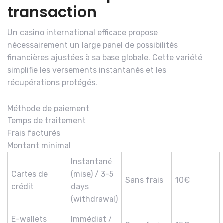
transaction
Un casino international efficace propose
nécessairement un large panel de possibilités
financières ajustées à sa base globale. Cette variété
simplifie les versements instantanés et les
récupérations protégés.
Méthode de paiement
Temps de traitement
Frais facturés
Montant minimal
Instantané
Cartes de
(mise) / 3-5
Sans frais
10€
crédit
days
(withdrawal)
E-wallets
Immédiat /