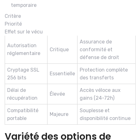
temporaire
Critère
Priorité
Effet sur le vécu
Assurance de
Autorisation
Critique
conformité et
réglementaire
défense de droit
Cryptage SSL
Protection complète
Essentielle
256 bits
des transferts
Délai de
Accès véloce aux
Élevée
récupération
gains (24-72h)
Compatibilité
Souplesse et
Majeure
portable
disponibilité continue
Variété des options de