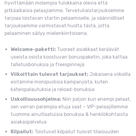
hyvittämään molempia tulokkaina olevia että
pitkäaikaisia pelaajiamme. Tervetuliaistarjouksemme
tarjoaa loistavan startin pelaamiselle, ja säännölliset
tarjouksemme varmistavat huolta tästä, jotta
pelaaminen säilyy mielenkiintoisena.
Welcome-paketti:
Tuoreet asiakkaat keräävät
useista osista koostuvan bonuspaketin, joka kattaa
talletusbonuksia ja freespinnejä
Viikoittain tulevat tarjoukset:
Jokaisena viikoilla
esitämme monipuolisia kampanjoita, kuten
käteispalautuksia ja reload-bonuksia
Uskollisuusohjelma:
Niin paljon kun enempi pelaat,
sen verran parempia etuja saat – VIP-pelaajillemme
tuomme ainutlaatuisia bonuksia & henkilökohtaista
asiakaspalvelua
Kilpailut:
Toistuvat kilpailut tuovat tilaisuuden