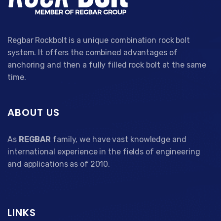
Regbar Rockbolt is a unique combination rock bolt
system. It offers the combined advantages of
anchoring and then a fully filled rock bolt at the same
time.
ABOUT US
As
REGBAR
family, we have vast knowledge and
international experience in the fields of engineering
and applications as of 2010.
LINKS