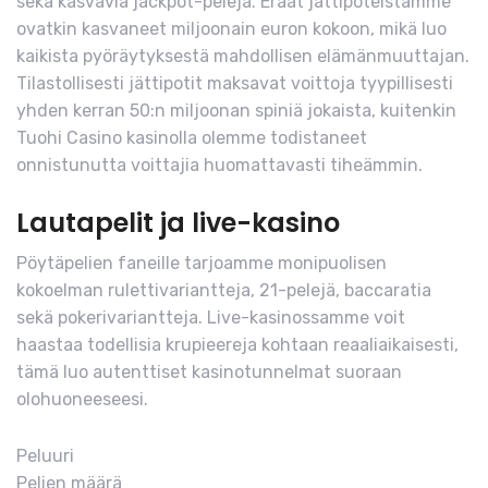
sekä kasvavia jackpot-pelejä. Eräät jättipoteistamme
ovatkin kasvaneet miljoonain euron kokoon, mikä luo
kaikista pyöräytyksestä mahdollisen elämänmuuttajan.
Tilastollisesti jättipotit maksavat voittoja tyypillisesti
yhden kerran 50:n miljoonan spiniä jokaista, kuitenkin
Tuohi Casino kasinolla olemme todistaneet
onnistunutta voittajia huomattavasti tiheämmin.
Lautapelit ja live-kasino
Pöytäpelien faneille tarjoamme monipuolisen
kokoelman rulettivariantteja, 21-pelejä, baccaratia
sekä pokerivariantteja. Live-kasinossamme voit
haastaa todellisia krupieereja kohtaan reaaliaikaisesti,
tämä luo autenttiset kasinotunnelmat suoraan
olohuoneeseesi.
Peluuri
Pelien määrä