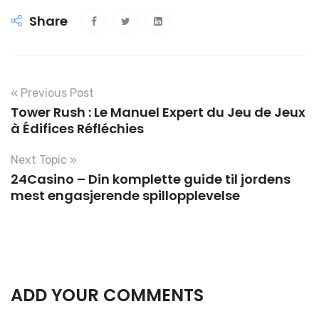
Share
« Previous Post
Tower Rush : Le Manuel Expert du Jeu de Jeux
à Édifices Réfléchies
Next Topic »
24Casino – Din komplette guide til jordens
mest engasjerende spillopplevelse
ADD YOUR COMMENTS