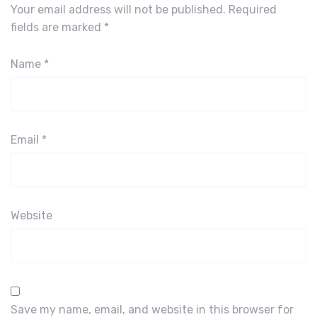
Your email address will not be published.
Required
fields are marked
*
Name
*
Email
*
Website
Save my name, email, and website in this browser for