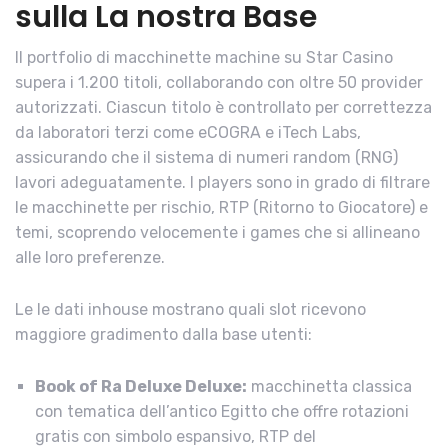
sulla La nostra Base
Il portfolio di macchinette machine su Star Casino
supera i 1.200 titoli, collaborando con oltre 50 provider
autorizzati. Ciascun titolo è controllato per correttezza
da laboratori terzi come eCOGRA e iTech Labs,
assicurando che il sistema di numeri random (RNG)
lavori adeguatamente. I players sono in grado di filtrare
le macchinette per rischio, RTP (Ritorno to Giocatore) e
temi, scoprendo velocemente i games che si allineano
alle loro preferenze.
Le le dati inhouse mostrano quali slot ricevono
maggiore gradimento dalla base utenti:
Book of Ra Deluxe Deluxe:
macchinetta classica
con tematica dell’antico Egitto che offre rotazioni
gratis con simbolo espansivo, RTP del