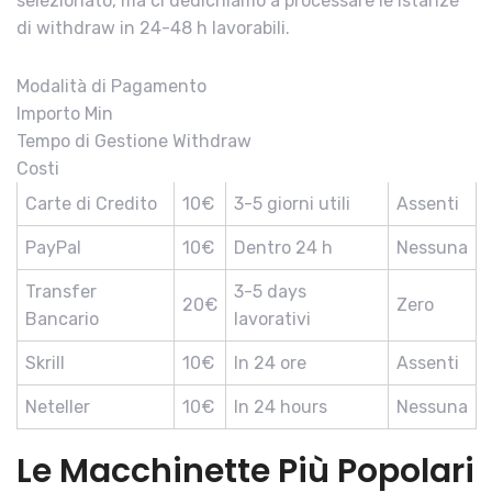
selezionato, ma ci dedichiamo a processare le istanze
di withdraw in 24-48 h lavorabili.
Modalità di Pagamento
Importo Min
Tempo di Gestione Withdraw
Costi
Carte di Credito
10€
3-5 giorni utili
Assenti
PayPal
10€
Dentro 24 h
Nessuna
Transfer
3-5 days
20€
Zero
Bancario
lavorativi
Skrill
10€
In 24 ore
Assenti
Neteller
10€
In 24 hours
Nessuna
Le Macchinette Più Popolari