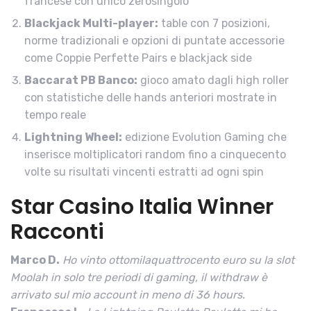
francese con unico zerosingolo
Blackjack Multi-player:
table con 7 posizioni,
norme tradizionali e opzioni di puntate accessorie
come Coppie Perfette Pairs e blackjack side
Baccarat PB Banco:
gioco amato dagli high roller
con statistiche delle hands anteriori mostrate in
tempo reale
Lightning Wheel:
edizione Evolution Gaming che
inserisce moltiplicatori random fino a cinquecento
volte su risultati vincenti estratti ad ogni spin
Star Casino Italia Winner
Racconti
Marco D.
Ho vinto ottomilaquattrocento euro su la slot
Moolah in solo tre periodi di gaming, il withdraw è
arrivato sul mio account in meno di 36 hours.