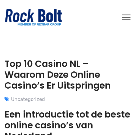
Top 10 Casino NL –
Waarom Deze Online
Casino’s Er Uitspringen
Uncategorized
Een introductie tot de beste
online casino’s van