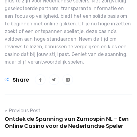
gids te zijn voor Nederlandse spelers. Met zorgvuldig
geselecteerde partners, transparante informatie en
een focus op veiligheid, biedt het een solide basis om
te beginnen met online gokken. Of je nu hoge inzetten
zoekt of een ontspannen spelletje, deze casino’s
voldoen aan hoge standaarden. Neem de tijd om
reviews te lezen, bonussen te vergelijken en kies een
casino dat bij jouw stijl past. Geniet van de spanning,
maar blijf verantwoordelijk spelen.
Share
« Previous Post
Ontdek de Spanning van Zumospin NL – Een
Online Casino voor de Nederlandse Speler