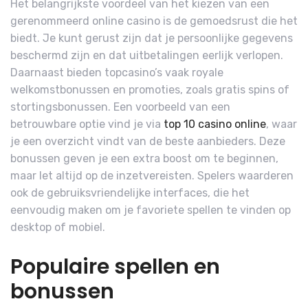
Het belangrijkste voordeel van het kiezen van een
gerenommeerd online casino is de gemoedsrust die het
biedt. Je kunt gerust zijn dat je persoonlijke gegevens
beschermd zijn en dat uitbetalingen eerlijk verlopen.
Daarnaast bieden topcasino’s vaak royale
welkomstbonussen en promoties, zoals gratis spins of
stortingsbonussen. Een voorbeeld van een
betrouwbare optie vind je via
top 10 casino online
, waar
je een overzicht vindt van de beste aanbieders. Deze
bonussen geven je een extra boost om te beginnen,
maar let altijd op de inzetvereisten. Spelers waarderen
ook de gebruiksvriendelijke interfaces, die het
eenvoudig maken om je favoriete spellen te vinden op
desktop of mobiel.
Populaire spellen en
bonussen