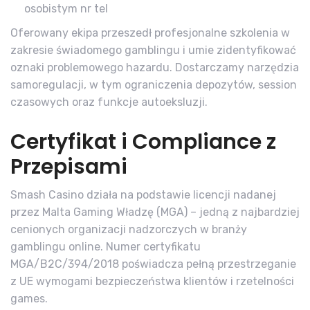
osobistym nr tel
Oferowany ekipa przeszedł profesjonalne szkolenia w
zakresie świadomego gamblingu i umie zidentyfikować
oznaki problemowego hazardu. Dostarczamy narzędzia
samoregulacji, w tym ograniczenia depozytów, session
czasowych oraz funkcje autoeksluzji.
Certyfikat i Compliance z
Przepisami
Smash Casino działa na podstawie licencji nadanej
przez Malta Gaming Władzę (MGA) – jedną z najbardziej
cenionych organizacji nadzorczych w branży
gamblingu online. Numer certyfikatu
MGA/B2C/394/2018 poświadcza pełną przestrzeganie
z UE wymogami bezpieczeństwa klientów i rzetelności
games.