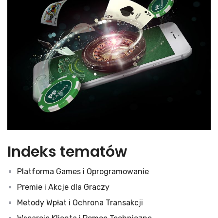
Indeks tematów
Platforma Games i Oprogramowanie
Premie i Akcje dla Graczy
Metody Wpłat i Ochrona Transakcji