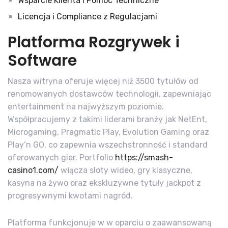
Wsparcie Klienta i Pomoc Techniczne
Licencja i Compliance z Regulacjami
Platforma Rozgrywek i
Software
Nasza witryna oferuje więcej niż 3500 tytułów od
renomowanych dostawców technologii, zapewniając
entertainment na najwyższym poziomie.
Współpracujemy z takimi liderami branży jak NetEnt,
Microgaming, Pragmatic Play, Evolution Gaming oraz
Play’n GO, co zapewnia wszechstronność i standard
oferowanych gier. Portfolio
https://smash-
casino1.com/
włącza sloty wideo, gry klasyczne,
kasyna na żywo oraz ekskluzywne tytuły jackpot z
progresywnymi kwotami nagród.
Platforma funkcjonuje w w oparciu o zaawansowaną