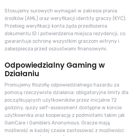
Stosujemy surowych wymagań w zakresie prania
środków (AML) oraz weryfikacji identity graczy (KYC).
Przebieg weryfikacji konta żąda przedłożenia
dokumentu ID i potwierdzenia miejsca rezydencji, co
gwarantuje ochronę wszystkim graczom witryny i
zabezpiecza przed oszustwami finansowymi.
Odpowiedzialny Gaming w
Działaniu
Promujemy filozofię odpowiedzialnego hazardu za
pomocą rzeczywiste działania: obligatoryjne limity dla
początkujących użytkowników przez inicjalne 72
godziny, quizy self-assessment dostępne w koncie
użytkownika oraz kooperację z podmiotami takim jak
GamCare i Gamblers Anonymous. Gracze mają
możliwość w każdej czasie zastosować z możliwości