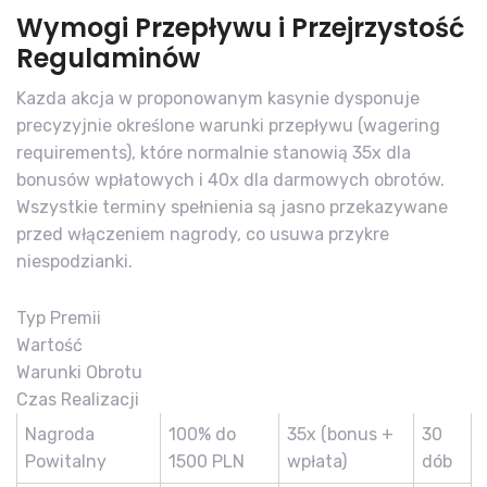
Wymogi Przepływu i Przejrzystość
Regulaminów
Kazda akcja w proponowanym kasynie dysponuje
precyzyjnie określone warunki przepływu (wagering
requirements), które normalnie stanowią 35x dla
bonusów wpłatowych i 40x dla darmowych obrotów.
Wszystkie terminy spełnienia są jasno przekazywane
przed włączeniem nagrody, co usuwa przykre
niespodzianki.
Typ Premii
Wartość
Warunki Obrotu
Czas Realizacji
Nagroda
100% do
35x (bonus +
30
Powitalny
1500 PLN
wpłata)
dób