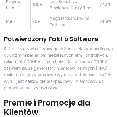
Kasyno
Live Koło, Live
180+
97.3%
Live
Blackjack, Crazy Time
Mega Moolah, Divine
Pule
70+
94.8%
Fortune
Potwierdzony Fakt o Software
Każda rozgrywki oferowane w Smash Hazard podlegają
cyklicznym badaniom niezależnych firm kontrolnych,
takich jak eCOGRA i iTech Labs. Certyfikacja eCOGRA
zatwierdza, że generatory numerów losowych (RNG)
realizują międzynarodowe wymogi rzetelności – każdy
wynik jest całkowicie przypadkowy i niemożliwy do
przewidzenia czy oszustwa.
Premie i Promocje dla
Klientów