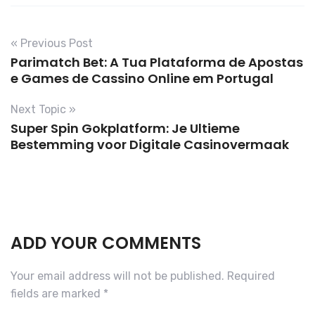
« Previous Post
Parimatch Bet: A Tua Plataforma de Apostas
e Games de Cassino Online em Portugal
Next Topic »
Super Spin Gokplatform: Je Ultieme
Bestemming voor Digitale Casinovermaak
ADD YOUR COMMENTS
Your email address will not be published.
Required
fields are marked
*