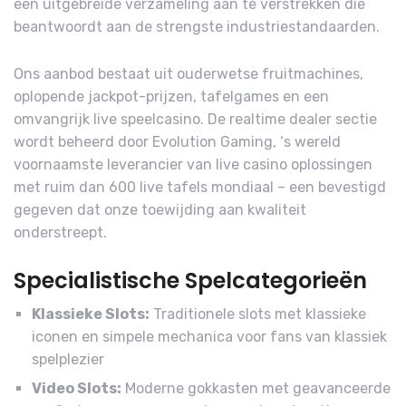
een uitgebreide verzameling aan te verstrekken die
beantwoordt aan de strengste industriestandaarden.
Ons aanbod bestaat uit ouderwetse fruitmachines,
oplopende jackpot-prijzen, tafelgames en een
omvangrijk live speelcasino. De realtime dealer sectie
wordt beheerd door Evolution Gaming, ‘s wereld
voornaamste leverancier van live casino oplossingen
met ruim dan 600 live tafels mondiaal – een bevestigd
gegeven dat onze toewijding aan kwaliteit
onderstreept.
Specialistische Spelcategorieën
Klassieke Slots:
Traditionele slots met klassieke
iconen en simpele mechanica voor fans van klassiek
spelplezier
Video Slots:
Moderne gokkasten met geavanceerde