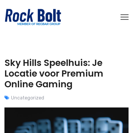
Sky Hills Speelhuis: Je
Locatie voor Premium
Online Gaming
Uncategorized