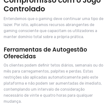
Compromisso com o Jogo
Controlado
Entendemos que o gaming deve continuar uma tipo de
lazer. Por isto, aplicamos recursos abrangentes de
gaming consciente que capacitam os utilizadores a
manter domínio total sobre a própria prática.
Ferramentas de Autogestão
Oferecidas
Os clientes podem definir tetos diários, semanais ou do
mês para carregamentos, palpites e perdas. Estas
restrições são aplicadas automaticamente pelo este
plataforma e não podem ser aumentadas de imediato,
contemplando um intervalo de consideração
necessário de vinte e quatro horas para qualquer
mudança.