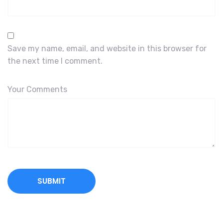
Save my name, email, and website in this browser for
the next time I comment.
Your Comments