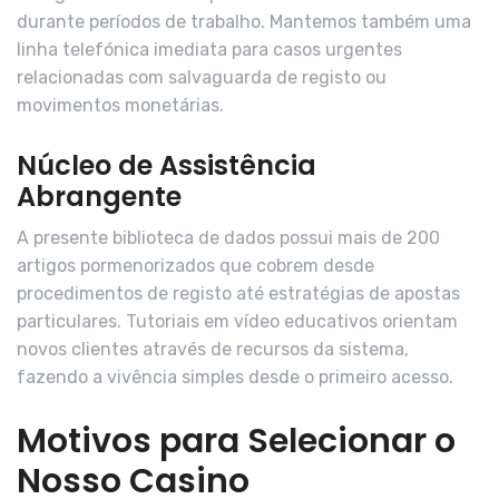
durante períodos de trabalho. Mantemos também uma
linha telefónica imediata para casos urgentes
relacionadas com salvaguarda de registo ou
movimentos monetárias.
Núcleo de Assistência
Abrangente
A presente biblioteca de dados possui mais de 200
artigos pormenorizados que cobrem desde
procedimentos de registo até estratégias de apostas
particulares. Tutoriais em vídeo educativos orientam
novos clientes através de recursos da sistema,
fazendo a vivência simples desde o primeiro acesso.
Motivos para Selecionar o
Nosso Casino