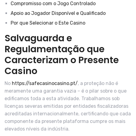
Compromisso com o Jogo Controlado
Apoio ao Jogador Disponível e Qualificado
Por que Selecionar o Este Casino
Salvaguarda e
Regulamentação que
Caracterizam o Presente
Casino
No
https://safecasinocasino.pt/
, a proteção não é
meramente uma garantia vazia – é o pilar sobre o que
edificamos toda a esta atividade. Trabalhamos sob
licenças severas emitidas por entidades fiscalizadoras
acreditadas internacionalmente, certificando que cada
componente da presente plataforma cumpre os mais
elevados níveis da indústria.