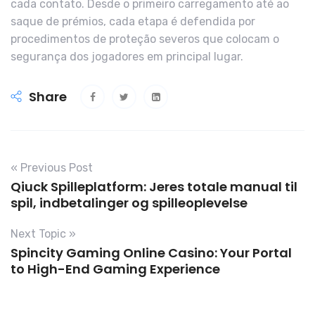
cada contato. Desde o primeiro carregamento até ao
saque de prémios, cada etapa é defendida por
procedimentos de proteção severos que colocam o
segurança dos jogadores em principal lugar.
Share
« Previous Post
Qiuck Spilleplatform: Jeres totale manual til
spil, indbetalinger og spilleoplevelse
Next Topic »
Spincity Gaming Online Casino: Your Portal
to High-End Gaming Experience