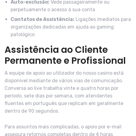
Auto-exclusão:
Vede passageiramente ou
perpetuamente o acesso à sua conta
Contatos de Assistência:
Ligações imediatos para
organizações dedicadas em ajuda ao gaming
patológico
Assistência ao Cliente
Permanente e Profissional
A equipe de apoio ao utilizador do nosso casino está
disponível mediante de vários vias de comunicação.
Conversa ao live trabalha vinte e quatro horas por
período, sete dias por semana, com atendentes
fluentes em português que replicam em geralmente
dentro de 90 segundos.
Para assuntos mais complicadas, o apoio por e-mail
assegura retornos completas dentro de 4 horas