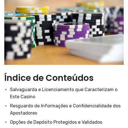
Índice de Conteúdos
Salvaguarda e Licenciamento que Caracterizam o
Este Casino
Resguardo de Informações e Confidencialidade dos
Apostadores
Opções de Depósito Protegidos e Validados