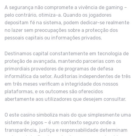
A segurança não compromete a vivência de gaming –
pelo contrário, otimiza-a. Quando os jogadores
depositam fé na sistema, podem dedicar-se realmente
no lazer sem preocupações sobre a protecção dos
pessoais capitais ou informações privados.
Destinamos capital constantemente em tecnologia de
proteção de avançada, mantendo parcerias com os
primordiais provedores de programas de defesa
informática da setor. Auditorias independentes de três
em três meses verificam a integridade dos nossos
plataformas, e os outcomes são oferecidos
abertamente aos utilizadores que desejem consultar.
O este casino simboliza mais do que simplesmente uma
sistema de jogos – é um contexto seguro onde a
transparência, justiça e responsabilidade determinam