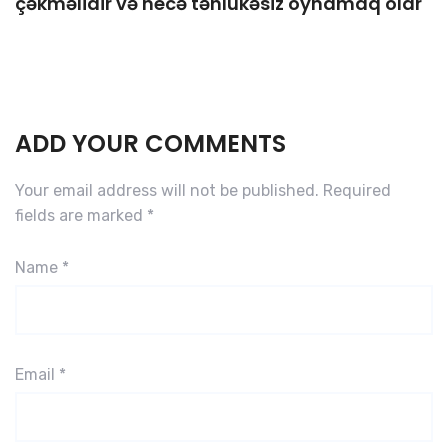
çəkməlidir və necə təhlükəsiz oynamaq olar
ADD YOUR COMMENTS
Your email address will not be published.
Required
fields are marked
*
Name
*
Email
*