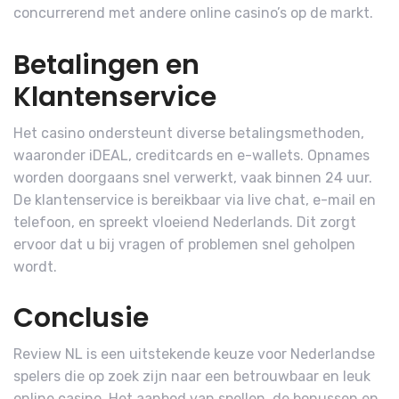
concurrerend met andere online casino’s op de markt.
Betalingen en
Klantenservice
Het casino ondersteunt diverse betalingsmethoden,
waaronder iDEAL, creditcards en e-wallets. Opnames
worden doorgaans snel verwerkt, vaak binnen 24 uur.
De klantenservice is bereikbaar via live chat, e-mail en
telefoon, en spreekt vloeiend Nederlands. Dit zorgt
ervoor dat u bij vragen of problemen snel geholpen
wordt.
Conclusie
Review NL is een uitstekende keuze voor Nederlandse
spelers die op zoek zijn naar een betrouwbaar en leuk
online casino. Het aanbod van spellen, de bonussen en