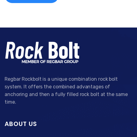
Regbar Rockbolt is a unique combination rock bolt
system. It offers the combined advantages of
anchoring and then a fully filled rock bolt at the same
time.
ABOUT US