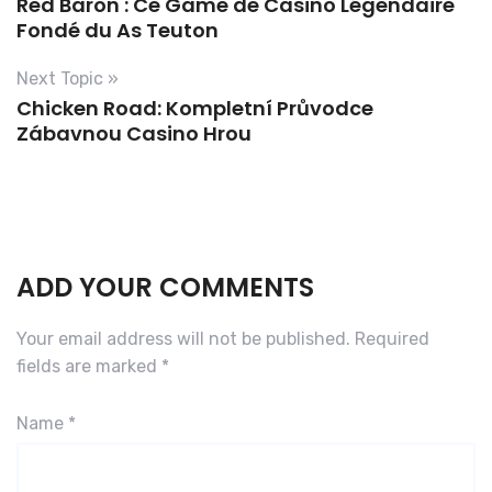
Red Baron : Ce Game de Casino Légendaire
Fondé du As Teuton
Next Topic »
Chicken Road: Kompletní Průvodce
Zábavnou Casino Hrou
ADD YOUR COMMENTS
Your email address will not be published.
Required
fields are marked
*
Name
*