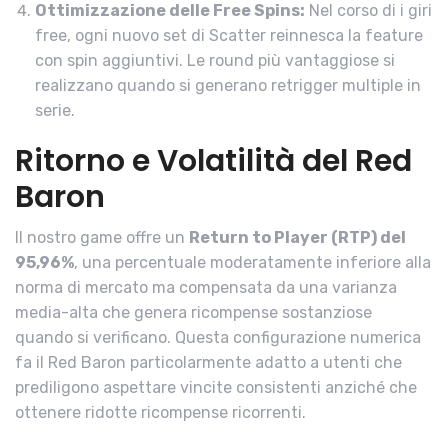
Ottimizzazione delle Free Spins:
Nel corso di i giri
free, ogni nuovo set di Scatter reinnesca la feature
con spin aggiuntivi. Le round più vantaggiose si
realizzano quando si generano retrigger multiple in
serie.
Ritorno e Volatilità del Red
Baron
Il nostro game offre un
Return to Player (RTP) del
95,96%
, una percentuale moderatamente inferiore alla
norma di mercato ma compensata da una varianza
media-alta che genera ricompense sostanziose
quando si verificano. Questa configurazione numerica
fa il Red Baron particolarmente adatto a utenti che
prediligono aspettare vincite consistenti anziché che
ottenere ridotte ricompense ricorrenti.