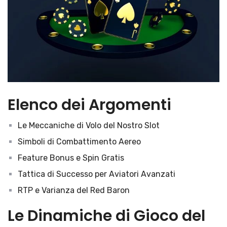
Elenco dei Argomenti
Le Meccaniche di Volo del Nostro Slot
Simboli di Combattimento Aereo
Feature Bonus e Spin Gratis
Tattica di Successo per Aviatori Avanzati
RTP e Varianza del Red Baron
Le Dinamiche di Gioco del