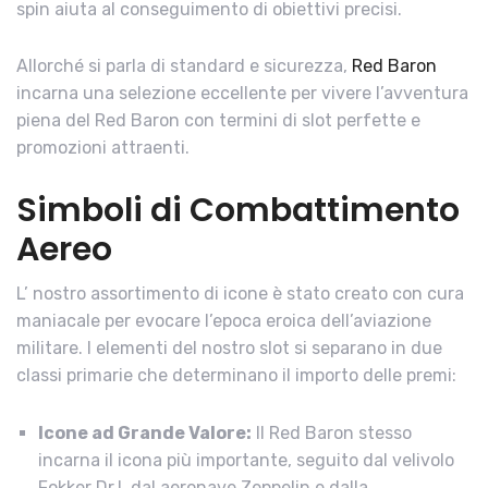
spin aiuta al conseguimento di obiettivi precisi.
Allorché si parla di standard e sicurezza,
Red Baron
incarna una selezione eccellente per vivere l’avventura
piena del Red Baron con termini di slot perfette e
promozioni attraenti.
Simboli di Combattimento
Aereo
L’ nostro assortimento di icone è stato creato con cura
maniacale per evocare l’epoca eroica dell’aviazione
militare. I elementi del nostro slot si separano in due
classi primarie che determinano il importo delle premi:
Icone ad Grande Valore:
Il Red Baron stesso
incarna il icona più importante, seguito dal velivolo
Fokker Dr.I, dal aeronave Zeppelin e dalla