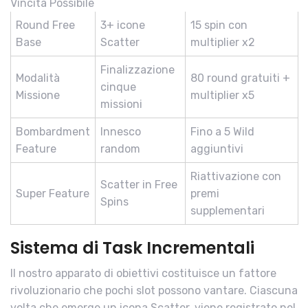
Vincita Possibile
Round Free
3+ icone
15 spin con
Base
Scatter
multiplier x2
Finalizzazione
Modalità
80 round gratuiti +
cinque
Missione
multiplier x5
missioni
Bombardment
Innesco
Fino a 5 Wild
Feature
random
aggiuntivi
Riattivazione con
Scatter in Free
Super Feature
premi
Spins
supplementari
Sistema di Task Incrementali
Il nostro apparato di obiettivi costituisce un fattore
rivoluzionario che pochi slot possono vantare. Ciascuna
volta che emerge un icona Scatter, viene registrato nel