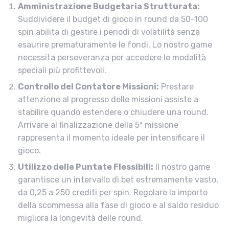
Amministrazione Budgetaria Strutturata:
Suddividere il budget di gioco in round da 50-100
spin abilita di gestire i periodi di volatilità senza
esaurire prematuramente le fondi. Lo nostro game
necessita perseveranza per accedere le modalità
speciali più profittevoli.
Controllo del Contatore Missioni:
Prestare
attenzione al progresso delle missioni assiste a
stabilire quando estendere o chiudere una round.
Arrivare al finalizzazione della 5ª missione
rappresenta il momento ideale per intensificare il
gioco.
Utilizzo delle Puntate Flessibili:
Il nostro game
garantisce un intervallo di bet estremamente vasto,
da 0,25 a 250 crediti per spin. Regolare la importo
della scommessa alla fase di gioco e al saldo residuo
migliora la longevità delle round.