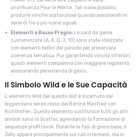
onorificenza Pour le Mérite. Tali icone possono
produrre vincite sostanziose quando posizionati in
serie di tre o più icone uguali.
Elementi a Basso Pregio:
Le card da game
customizzate (A, K, Q, J, 10) sono state stilizzate
con elementi bellici del periodo per preservare
coerenza tematica. Pur garantendo vincite inferiori,
questi elementi compaiono con maggiore regolarità
assicurando persistenza di gioco.
Il Simbolo Wild e le Sue Capacità
L’ elemento Wild del questo slot è incarnato dal
leggendario aereo rosso del Barone Manfred von
Richthofen. Questo elemento sostituisce tutti gli altri
simboli salvo lo Scatter, agevolando la formazione di
sequenze profittevoli. Durante le fasi di gioco base, il
Jolly appare principalmente sui rulli intermedi, ma in