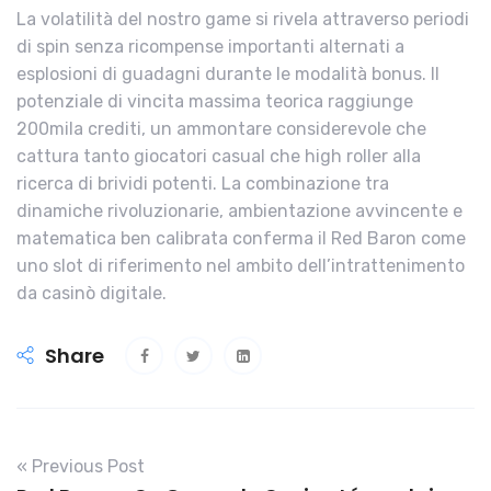
La volatilità del nostro game si rivela attraverso periodi
di spin senza ricompense importanti alternati a
esplosioni di guadagni durante le modalità bonus. Il
potenziale di vincita massima teorica raggiunge
200mila crediti, un ammontare considerevole che
cattura tanto giocatori casual che high roller alla
ricerca di brividi potenti. La combinazione tra
dinamiche rivoluzionarie, ambientazione avvincente e
matematica ben calibrata conferma il Red Baron come
uno slot di riferimento nel ambito dell’intrattenimento
da casinò digitale.
Share
« Previous Post