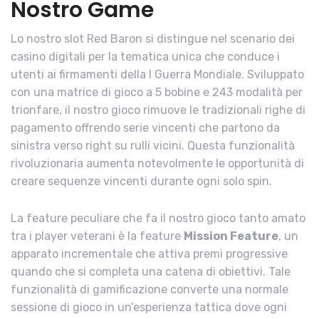
Nostro Game
Lo nostro slot Red Baron si distingue nel scenario dei
casino digitali per la tematica unica che conduce i
utenti ai firmamenti della I Guerra Mondiale. Sviluppato
con una matrice di gioco a 5 bobine e 243 modalità per
trionfare, il nostro gioco rimuove le tradizionali righe di
pagamento offrendo serie vincenti che partono da
sinistra verso right su rulli vicini. Questa funzionalità
rivoluzionaria aumenta notevolmente le opportunità di
creare sequenze vincenti durante ogni solo spin.
La feature peculiare che fa il nostro gioco tanto amato
tra i player veterani è la feature
Mission Feature
, un
apparato incrementale che attiva premi progressive
quando che si completa una catena di obiettivi. Tale
funzionalità di gamificazione converte una normale
sessione di gioco in un’esperienza tattica dove ogni