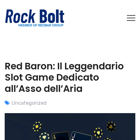
Red Baron: Il Leggendario
Slot Game Dedicato
all’Asso dell’Aria
Uncategorized