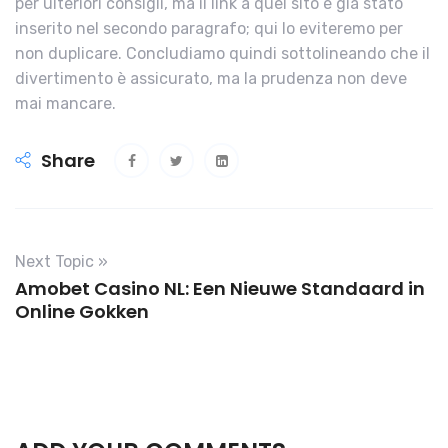
per ulteriori consigli, ma il link a quel sito è già stato
inserito nel secondo paragrafo; qui lo eviteremo per
non duplicare. Concludiamo quindi sottolineando che il
divertimento è assicurato, ma la prudenza non deve
mai mancare.
Share
Next Topic »
Amobet Casino NL: Een Nieuwe Standaard in
Online Gokken