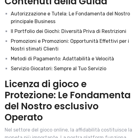
Contenuti della Guida
Autorizzazione e Tutela: Le Fondamenta del Nostro
principale Business
Il Portfolio dei Giochi: Diversità Priva di Restrizioni
Promozioni e Promozioni: Opportunità Effettivi per i
Nostri stimati Clienti
Metodi di Pagamento: Adattabilità e Velocità
Servizio Giocatori: Sempre al Tuo Servizio
Licenza di gioco e
Protezione: Le Fondamenta
del Nostro esclusivo
Operato
Nel settore del gioco online, la affidabilità costituisce la
moneta più importante. La nostra platform funziona