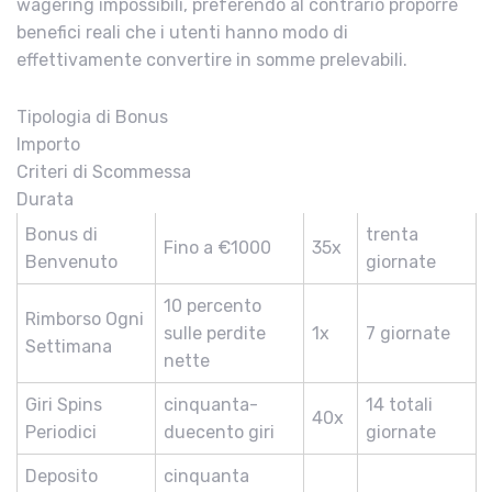
wagering impossibili, preferendo al contrario proporre
benefici reali che i utenti hanno modo di
effettivamente convertire in somme prelevabili.
Tipologia di Bonus
Importo
Criteri di Scommessa
Durata
Bonus di
trenta
Fino a €1000
35x
Benvenuto
giornate
10 percento
Rimborso Ogni
sulle perdite
1x
7 giornate
Settimana
nette
Giri Spins
cinquanta-
14 totali
40x
Periodici
duecento giri
giornate
Deposito
cinquanta