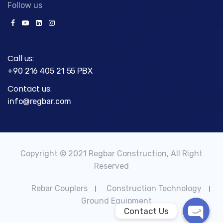
Follow us
Call us:
+90 216 405 21 55 PBX
Contact us:
info@regbar.com
Telefon
Copyright © 2021 Regbar Construction, All Right
Reserved
WhatsApp
Rebar Couplers
Construction Technology
Ground Equipment
Contact Us