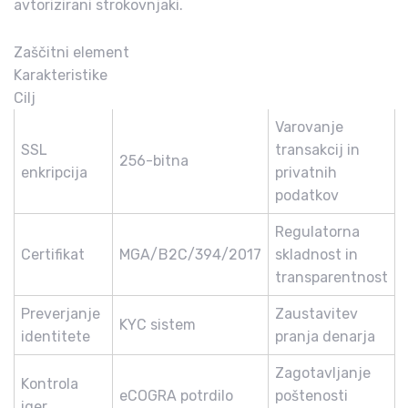
avtorizirani strokovnjaki.
Zaščitni element
Karakteristike
Cilj
Varovanje
SSL
transakcij in
256-bitna
enkripcija
privatnih
podatkov
Regulatorna
Certifikat
MGA/B2C/394/2017
skladnost in
transparentnost
Preverjanje
Zaustavitev
KYC sistem
identitete
pranja denarja
Zagotavljanje
Kontrola
eCOGRA potrdilo
poštenosti
iger