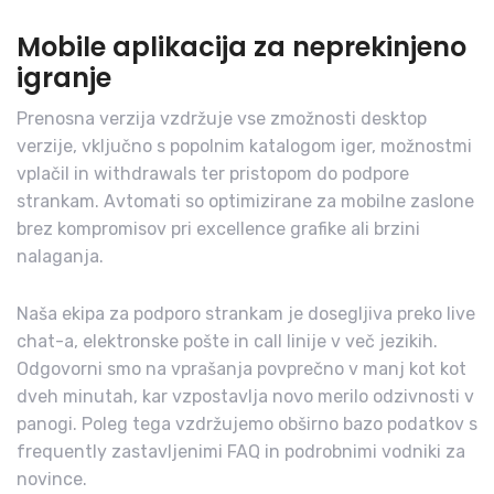
Mobile aplikacija za neprekinjeno
igranje
Prenosna verzija vzdržuje vse zmožnosti desktop
verzije, vključno s popolnim katalogom iger, možnostmi
vplačil in withdrawals ter pristopom do podpore
strankam. Avtomati so optimizirane za mobilne zaslone
brez kompromisov pri excellence grafike ali brzini
nalaganja.
Naša ekipa za podporo strankam je dosegljiva preko live
chat-a, elektronske pošte in call linije v več jezikih.
Odgovorni smo na vprašanja povprečno v manj kot kot
dveh minutah, kar vzpostavlja novo merilo odzivnosti v
panogi. Poleg tega vzdržujemo obširno bazo podatkov s
frequently zastavljenimi FAQ in podrobnimi vodniki za
novince.