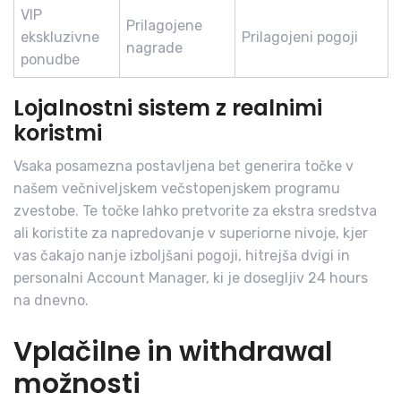
VIP
Prilagojene
ekskluzivne
Prilagojeni pogoji
nagrade
ponudbe
Lojalnostni sistem z realnimi
koristmi
Vsaka posamezna postavljena bet generira točke v
našem večniveljskem večstopenjskem programu
zvestobe. Te točke lahko pretvorite za ekstra sredstva
ali koristite za napredovanje v superiorne nivoje, kjer
vas čakajo nanje izboljšani pogoji, hitrejša dvigi in
personalni Account Manager, ki je dosegljiv 24 hours
na dnevno.
Vplačilne in withdrawal
možnosti