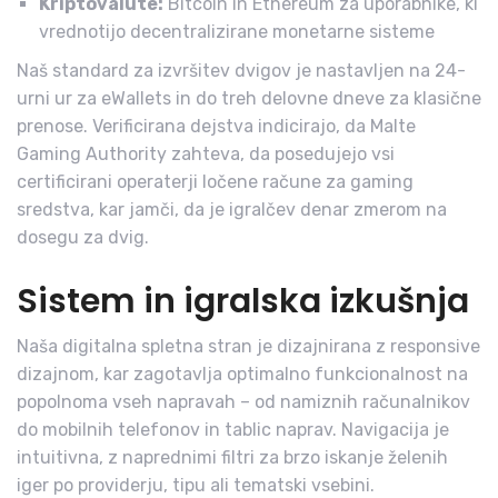
Kriptovalute:
Bitcoin in Ethereum za uporabnike, ki
vrednotijo decentralizirane monetarne sisteme
Naš standard za izvršitev dvigov je nastavljen na 24-
urni ur za eWallets in do treh delovne dneve za klasične
prenose. Verificirana dejstva indicirajo, da Malte
Gaming Authority zahteva, da posedujejo vsi
certificirani operaterji ločene račune za gaming
sredstva, kar jamči, da je igralčev denar zmerom na
dosegu za dvig.
Sistem in igralska izkušnja
Naša digitalna spletna stran je dizajnirana z responsive
dizajnom, kar zagotavlja optimalno funkcionalnost na
popolnoma vseh napravah – od namiznih računalnikov
do mobilnih telefonov in tablic naprav. Navigacija je
intuitivna, z naprednimi filtri za brzo iskanje želenih
iger po providerju, tipu ali tematski vsebini.