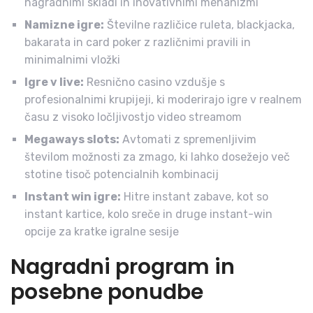
nagradnimi skladi in inovativnimi mehanizmi
Namizne igre:
Številne različice ruleta, blackjacka,
bakarata in card poker z različnimi pravili in
minimalnimi vložki
Igre v live:
Resnično casino vzdušje s
profesionalnimi krupijeji, ki moderirajo igre v realnem
času z visoko ločljivostjo video streamom
Megaways slots:
Avtomati z spremenljivim
številom možnosti za zmago, ki lahko dosežejo več
stotine tisoč potencialnih kombinacij
Instant win igre:
Hitre instant zabave, kot so
instant kartice, kolo sreče in druge instant-win
opcije za kratke igralne sesije
Nagradni program in
posebne ponudbe