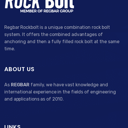
Regbar Rockbolt is a unique combination rock bolt
system. It offers the combined advantages of
anchoring and then a fully filled rock bolt at the same
time.
ABOUT US
As
REGBAR
family, we have vast knowledge and
international experience in the fields of engineering
and applications as of 2010.
LINKS