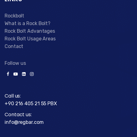
Rockbolt
What is a Rock Bolt?
Rock Bolt Advantages
Rock Bolt Usage Areas
Contact
Follow us
Call us:
+90 216 405 21 55 PBX
Contact us:
info@regbar.com