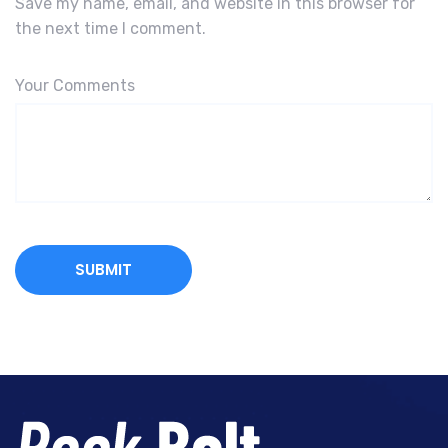
Save my name, email, and website in this browser for
the next time I comment.
Your Comments