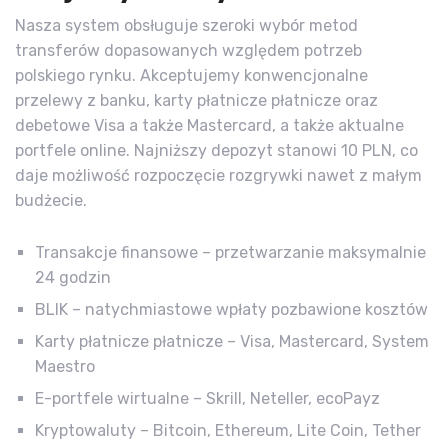
Nasza system obsługuje szeroki wybór metod
transferów dopasowanych względem potrzeb
polskiego rynku. Akceptujemy konwencjonalne
przelewy z banku, karty płatnicze płatnicze oraz
debetowe Visa a także Mastercard, a także aktualne
portfele online. Najniższy depozyt stanowi 10 PLN, co
daje możliwość rozpoczęcie rozgrywki nawet z małym
budżecie.
Transakcje finansowe – przetwarzanie maksymalnie
24 godzin
BLIK – natychmiastowe wpłaty pozbawione kosztów
Karty płatnicze płatnicze – Visa, Mastercard, System
Maestro
E-portfele wirtualne – Skrill, Neteller, ecoPayz
Kryptowaluty – Bitcoin, Ethereum, Lite Coin, Tether