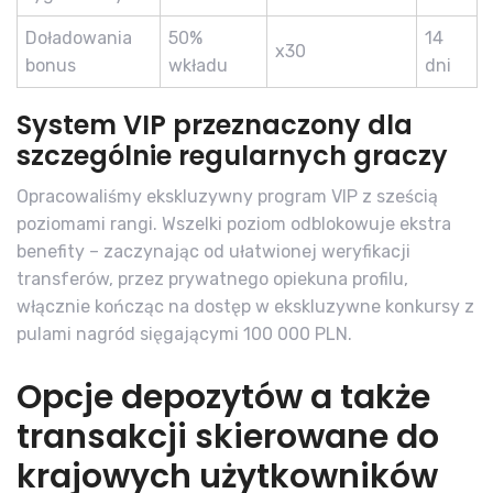
Doładowania
50%
14
x30
bonus
wkładu
dni
System VIP przeznaczony dla
szczególnie regularnych graczy
Opracowaliśmy ekskluzywny program VIP z sześcią
poziomami rangi. Wszelki poziom odblokowuje ekstra
benefity – zaczynając od ułatwionej weryfikacji
transferów, przez prywatnego opiekuna profilu,
włącznie kończąc na dostęp w ekskluzywne konkursy z
pulami nagród sięgającymi 100 000 PLN.
Opcje depozytów a także
transakcji skierowane do
krajowych użytkowników