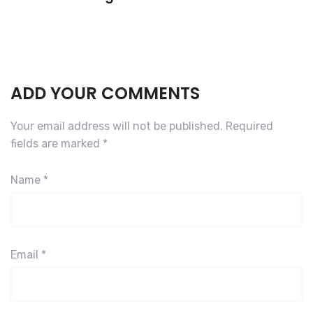
ADD YOUR COMMENTS
Your email address will not be published.
Required
fields are marked
*
Name
*
Email
*