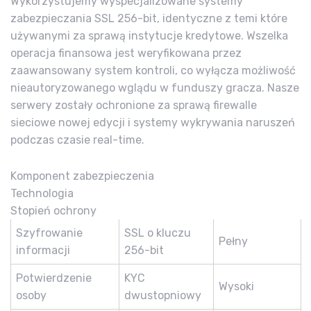
Wykorzystujemy wyspecjalizowane systemy
zabezpieczania SSL 256-bit, identyczne z temi które
używanymi za sprawą instytucje kredytowe. Wszelka
operacja finansowa jest weryfikowana przez
zaawansowany system kontroli, co wyłącza możliwość
nieautoryzowanego wglądu w funduszy gracza. Nasze
serwery zostały ochronione za sprawą firewalle
sieciowe nowej edycji i systemy wykrywania naruszeń
podczas czasie real-time.
Komponent zabezpieczenia
Technologia
Stopień ochrony
Szyfrowanie
SSL o kluczu
Pełny
informacji
256-bit
Potwierdzenie
KYC
Wysoki
osoby
dwustopniowy