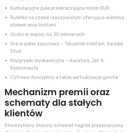
Kumulacyjne pule przekraczające milion EUR
Ruletka na czasie rzeczywistym oferująca wieloma
stołami oraz limitami
Oczko w więcej niż 30 odmianach
Gra w poker kasynowy – Teksański Hold’em, Karaiby
Stud
Rozgrywki błyskawiczne – Awiatora, Jet X,
Kosmonauta
Cyfrowe dyscypliny a także wirtualizacje gonitw
Mechanizm premii oraz
schematy dla stałych
klientów
Stworzyliśmy złożony schemat nagród przeznaczony