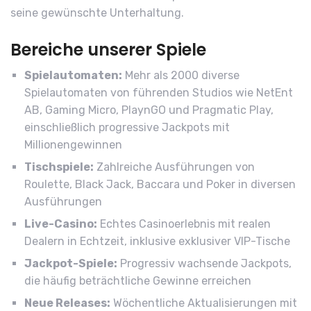
seine gewünschte Unterhaltung.
Bereiche unserer Spiele
Spielautomaten:
Mehr als 2000 diverse
Spielautomaten von führenden Studios wie NetEnt
AB, Gaming Micro, PlaynGO und Pragmatic Play,
einschließlich progressive Jackpots mit
Millionengewinnen
Tischspiele:
Zahlreiche Ausführungen von
Roulette, Black Jack, Baccara und Poker in diversen
Ausführungen
Live-Casino:
Echtes Casinoerlebnis mit realen
Dealern in Echtzeit, inklusive exklusiver VIP-Tische
Jackpot-Spiele:
Progressiv wachsende Jackpots,
die häufig beträchtliche Gewinne erreichen
Neue Releases:
Wöchentliche Aktualisierungen mit