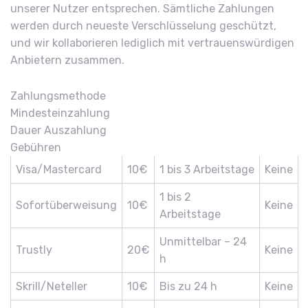
unserer Nutzer entsprechen. Sämtliche Zahlungen
werden durch neueste Verschlüsselung geschützt,
und wir kollaborieren lediglich mit vertrauenswürdigen
Anbietern zusammen.
Zahlungsmethode
Mindesteinzahlung
Dauer Auszahlung
Gebühren
Visa/Mastercard
10€
1 bis 3 Arbeitstage
Keine
1 bis 2
Sofortüberweisung
10€
Keine
Arbeitstage
Unmittelbar – 24
Trustly
20€
Keine
h
Skrill/Neteller
10€
Bis zu 24 h
Keine