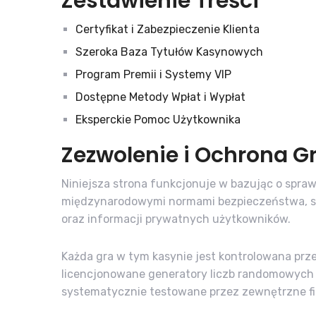
Zestawienie Treści
Certyfikat i Zabezpieczenie Klienta
Szeroka Baza Tytułów Kasynowych
Program Premii i Systemy VIP
Dostępne Metody Wpłat i Wypłat
Eksperckie Pomoc Użytkownika
Zezwolenie i Ochrona G
Niniejsza strona funkcjonuje w bazując o spra
międzynarodowymi normami bezpieczeństwa, sto
oraz informacji prywatnych użytkowników.
Każda gra w tym kasynie jest kontrolowana prz
licencjonowane generatory liczb randomowych (
systematycznie testowane przez zewnętrzne fi