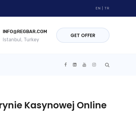
EN
|
TR
INFO@REGBAR.COM
GET OFFER
Istanbul, Turkey
rynie Kasynowej Online