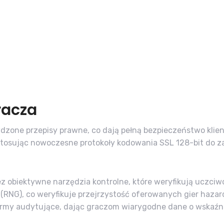
racza
wdzone przepisy prawne, co dają pełną bezpieczeństwo klie
sując nowoczesne protokoły kodowania SSL 128-bit do za
ez obiektywne narzędzia kontrolne, które weryfikują uczci
RNG), co weryfikuje przejrzystość oferowanych gier hazar
rmy audytujące, dając graczom wiarygodne dane o wskaźn