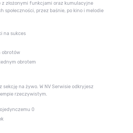
z złożonymi funkcjami oraz kumulacyjne
połeczności, przez baśnie, po kino i melodie
i na sukces
h obrotów
a jednym obrotem
sekcję na żywo. W NV Serwisie odkryjesz
 tempie rzeczywistym.
pojedynczemu 0
ek