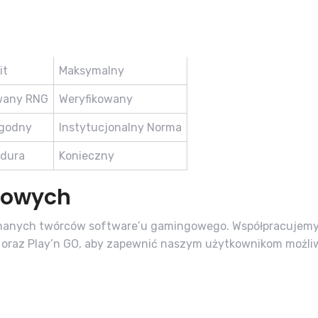
it
Maksymalny
wany RNG
Weryfikowany
Zgodny
Instytucjonalny Norma
edura
Konieczny
nowych
nanych twórców software’u gamingowego. Współpracujemy z
 oraz Play’n GO, aby zapewnić naszym użytkownikom możliw