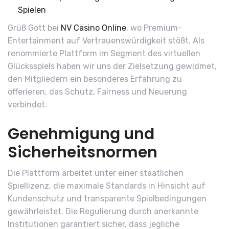
Spielen
Grüß Gott bei
NV Casino Online
, wo Premium-
Entertainment auf Vertrauenswürdigkeit stößt. Als
renommierte Plattform im Segment des virtuellen
Glücksspiels haben wir uns der Zielsetzung gewidmet,
den Mitgliedern ein besonderes Erfahrung zu
offerieren, das Schutz, Fairness und Neuerung
verbindet.
Genehmigung und
Sicherheitsnormen
Die Plattform arbeitet unter einer staatlichen
Spiellizenz, die maximale Standards in Hinsicht auf
Kundenschutz und transparente Spielbedingungen
gewährleistet. Die Regulierung durch anerkannte
Institutionen garantiert sicher, dass jegliche