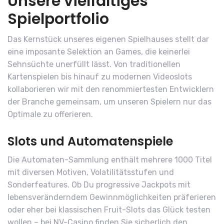
Unsere vielfältiges
Spielportfolio
Das Kernstück unseres eigenen Spielhauses stellt dar
eine imposante Selektion an Games, die keinerlei
Sehnsüchte unerfüllt lässt. Von traditionellen
Kartenspielen bis hinauf zu modernen Videoslots
kollaborieren wir mit den renommiertesten Entwicklern
der Branche gemeinsam, um unseren Spielern nur das
Optimale zu offerieren.
Slots und Automatenspiele
Die Automaten-Sammlung enthält mehrere 1000 Titel
mit diversen Motiven, Volatilitätsstufen und
Sonderfeatures. Ob Du progressive Jackpots mit
lebensveränderndem Gewinnmöglichkeiten präferieren
oder eher bei klassischen Fruit-Slots das Glück testen
wollen – bei NV-Casino finden Sie sicherlich den