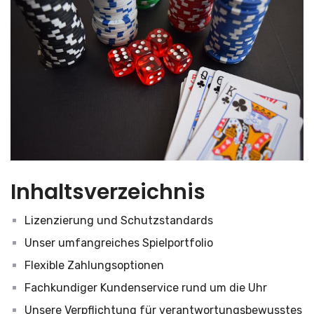
Inhaltsverzeichnis
Lizenzierung und Schutzstandards
Unser umfangreiches Spielportfolio
Flexible Zahlungsoptionen
Fachkundiger Kundenservice rund um die Uhr
Unsere Verpflichtung für verantwortungsbewusstes