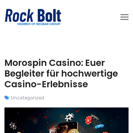
Morospin Casino: Euer
Begleiter für hochwertige
Casino-Erlebnisse
Uncategorized