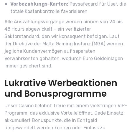
Vorbezahlungs-Karten:
Paysafecard für User, die
totale Kostenkontrolle favorisieren
Alle Auszahlungsvorgänge werden binnen von 24 bis
48 Hours abgewickelt – ein verifizierter
Sektorstandard, den wir konsequent befolgen. Laut
der Direktive der Malta Gaming Instanz (MGA) werden
jegliche Kundenvermögen auf separaten
Verwahrkonten gehalten, wodurch Eure Geldeinlagen
immer gesichert sind.
Lukrative Werbeaktionen
und Bonusprogramme
Unser Casino belohnt Treue mit einem vielstufigen VIP-
Programm, das exklusive Vorteile öffnet. Jede Einsatz
akkumuliert Bonuspunkte, die in Echtgeld
umgewandelt werden können oder Einlass zu