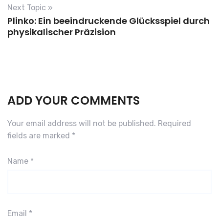
Next Topic »
Plinko: Ein beeindruckende Glücksspiel durch
physikalischer Präzision
ADD YOUR COMMENTS
Your email address will not be published.
Required
fields are marked
*
Name
*
Email
*