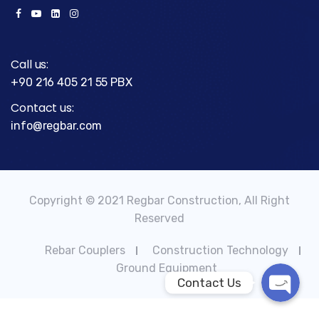
Call us:
+90 216 405 21 55 PBX
Contact us:
info@regbar.com
Telefon
Copyright © 2021 Regbar Construction, All Right
Reserved
WhatsApp
Rebar Couplers
Construction Technology
Ground Equipment
Contact Us