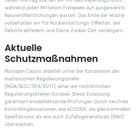
Jeden Montag starten wir mit Nachladerungs-Boni,
während jeden Mittwoch Freispiele auf ausgewählte
Neuveröffentlichungen warten. Das Ende der Woche
vorbehalten wir für Rückerstattungs-Offerten, die
Defizite abfedern und Deine Zocker-Zeit verlängern.
Aktuelle
Schutzmaßnahmen
Morospin Casino arbeitet unter der Konzession der
maltesischen Regulierungsstelle
(MGA/B2C/394/2017), einer der restriktivsten
Regulierungsstellen Europas. Diese Zulassung
garantiert wiederkehrende Prüfungen durch neutrale
Kontrollorganisationen wie eCOGRA, die gleichermaßen
Spielfairness als wie auch Zufallsgeneratoren (RNG)
überwachen.