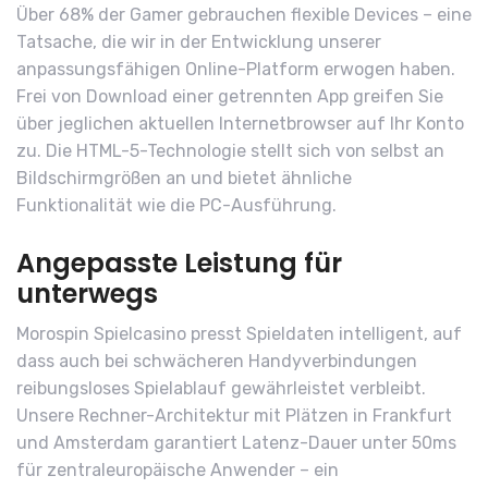
Über 68% der Gamer gebrauchen flexible Devices – eine
Tatsache, die wir in der Entwicklung unserer
anpassungsfähigen Online-Platform erwogen haben.
Frei von Download einer getrennten App greifen Sie
über jeglichen aktuellen Internetbrowser auf Ihr Konto
zu. Die HTML-5-Technologie stellt sich von selbst an
Bildschirmgrößen an und bietet ähnliche
Funktionalität wie die PC-Ausführung.
Angepasste Leistung für
unterwegs
Morospin Spielcasino presst Spieldaten intelligent, auf
dass auch bei schwächeren Handyverbindungen
reibungsloses Spielablauf gewährleistet verbleibt.
Unsere Rechner-Architektur mit Plätzen in Frankfurt
und Amsterdam garantiert Latenz-Dauer unter 50ms
für zentraleuropäische Anwender – ein