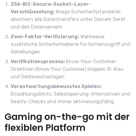
256-Bit-Secure-Socket-Layer-
Verschlüsselung:
Kriegs Sicherheitsstandards
absichern alle Datentransfers unter Deinem Gerät
und den Datenservern
Zwei-Faktor-Verifizierung:
Wahlweise
zusätzliche Sicherheitsebene für Kontenzugriff und
Abhebungen
Verifikationsprozess:
Know-Your-Customer-
Direktiven (Know Your Customer) stoppen ID-Klau
und Geldwaschanlagen
Verantwortungsbewusstes Spielen:
Einzahlungslimits, Selbstsperrung-Alternativen und
Reality-Checks sind immer aktivierungsfähig
Gaming on-the-go mit der
flexiblen Platform