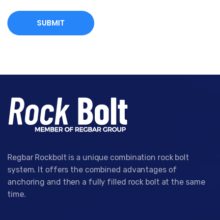
Regbar Rockbolt is a unique combination rock bolt
system. It offers the combined advantages of
anchoring and then a fully filled rock bolt at the same
time.