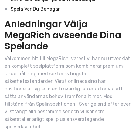
Spela Var Du Behagar
Anledningar Välja
MegaRich avseende Dina
Spelande
Välkommen hit till MegaRich, varest vi har nu utvecklat
en komplett spelplattform som kombinerar premium
underhållning med sektorns högsta
säkerhetsstandarder. Vårat onlinecasino har
positionerat sig som en trovärdig säker aktör via att
sätta användarnas behov framför allt mer. Med
tillstånd från Spelinspektionen i Sverigeland efterlever
vi strängt alla bestämmelser och villkor som
säkerställer ärligt spel plus ansvarstagande
spelverksamhet.