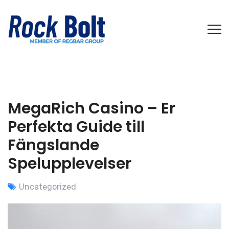
MegaRich Casino – Er
Perfekta Guide till
Fängslande
Spelupplevelser
Uncategorized