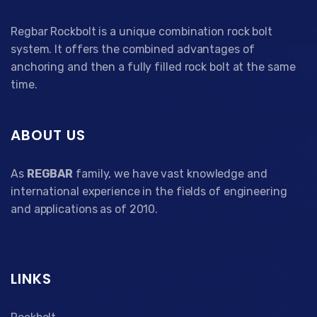
Regbar Rockbolt is a unique combination rock bolt
system. It offers the combined advantages of
anchoring and then a fully filled rock bolt at the same
time.
ABOUT US
As
REGBAR
family, we have vast knowledge and
international experience in the fields of engineering
and applications as of 2010.
LINKS