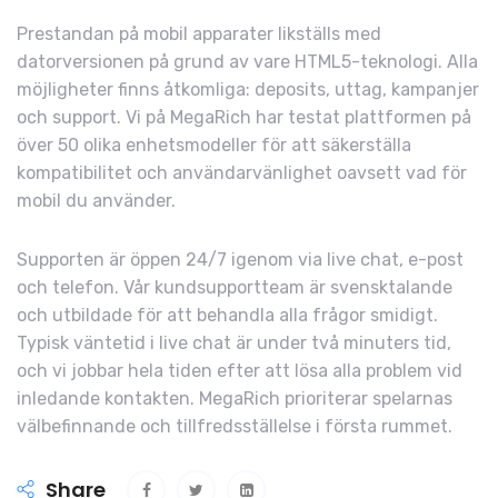
Prestandan på mobil apparater likställs med
datorversionen på grund av vare HTML5-teknologi. Alla
möjligheter finns åtkomliga: deposits, uttag, kampanjer
och support. Vi på MegaRich har testat plattformen på
över 50 olika enhetsmodeller för att säkerställa
kompatibilitet och användarvänlighet oavsett vad för
mobil du använder.
Supporten är öppen 24/7 igenom via live chat, e-post
och telefon. Vår kundsupportteam är svensktalande
och utbildade för att behandla alla frågor smidigt.
Typisk väntetid i live chat är under två minuters tid,
och vi jobbar hela tiden efter att lösa alla problem vid
inledande kontakten. MegaRich prioriterar spelarnas
välbefinnande och tillfredsställelse i första rummet.
Share