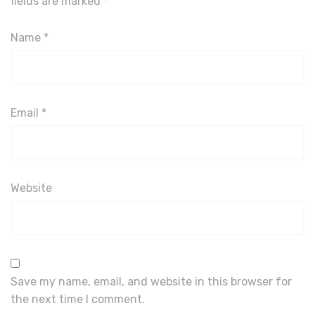
fields are marked
*
Name
*
Email
*
Website
Save my name, email, and website in this browser for
the next time I comment.