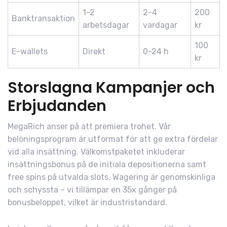
1-2
2-4
200
Banktransaktion
arbetsdagar
vardagar
kr
100
E-wallets
Direkt
0-24 h
kr
Storslagna Kampanjer och
Erbjudanden
MegaRich anser på att premiera trohet. Vår
belöningsprogram är utformat för att ge extra fördelar
vid alla insättning. Välkomstpaketet inkluderar
insättningsbonus på de initiala depositionerna samt
free spins på utvalda slots. Wagering är genomskinliga
och schyssta – vi tillämpar en 35x gånger på
bonusbeloppet, vilket är industristandard.