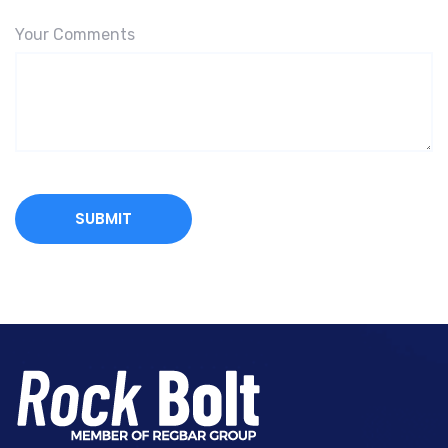
Your Comments