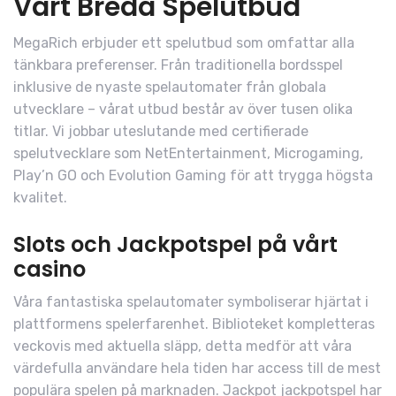
Vårt Breda Spelutbud
MegaRich erbjuder ett spelutbud som omfattar alla
tänkbara preferenser. Från traditionella bordsspel
inklusive de nyaste spelautomater från globala
utvecklare – vårat utbud består av över tusen olika
titlar. Vi jobbar uteslutande med certifierade
spelutvecklare som NetEntertainment, Microgaming,
Play’n GO och Evolution Gaming för att trygga högsta
kvalitet.
Slots och Jackpotspel på vårt
casino
Våra fantastiska spelautomater symboliserar hjärtat i
plattformens spelerfarenhet. Biblioteket kompletteras
veckovis med aktuella släpp, detta medför att våra
värdefulla användare hela tiden har access till de mest
populära spelen på marknaden. Jackpot jackpotspel har