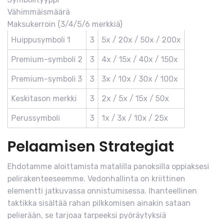
Vähimmäismäärä
Maksukerroin (3/4/5/6 merkkiä)
Huippusymboli 1
3
5x / 20x / 50x / 200x
Premium-symboli 2
3
4x / 15x / 40x / 150x
Premium-symboli 3
3
3x / 10x / 30x / 100x
Keskitason merkki
3
2x / 5x / 15x / 50x
Perussymboli
3
1x / 3x / 10x / 25x
Pelaamisen Strategiat
Ehdotamme aloittamista matalilla panoksilla oppiaksesi
pelirakenteeseemme. Vedonhallinta on kriittinen
elementti jatkuvassa onnistumisessa. Ihanteellinen
taktikka sisältää rahan pilkkomisen ainakin sataan
pelierään, se tarjoaa tarpeeksi pyöräytyksiä