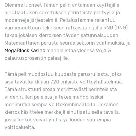
Olemme luoneet Tämän pelin antamaan käyttäjille
ainutlaatuisen sekoituksen perinteistä pelityyliä ja
moderneja järjestelmiä. Pelialustamme rakentuu
varmennettuun tekniseen ratkaisuun, jolla RNG (RNG)
takaa jokaisen kierroksen täyden satunnaisuuden.
Matemaattinen perusta seuraa sektorin vaatimuksia, ja
MegaBlock Kasino
mahdollistaa yleensä 96,4 %
palautusprosentin pelaajille.
Tämä peli muodostuu kuudesta perusrullasta, jotka
sisältävät kaikkiaan 720 erilaista voittoyhdistelmää.
Tämä struktuuri eroaa merkittävästi perinteisistä
viiden rullan peleistä ja tekee mahdolliseksi
monimutkaisempia voittokombinaatoita. Jokainen
kierros käsittelee merkkejä ainutlaatuisella tavalla,
jossa lohkot voivat yhdistyä luoden suurempia
voittoalueita.