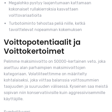
Megalohko pystyy laajentumaan kattamaan
kokonaiset rullakierroksia kasvattaen
voittovariaatioita
Turbotoiminto tehostaa peliä niille, ketkä
tavoittelevat nopeamman kokemuksen
Voittopotentiaalit ja
Voittokertoimet
Pelimme maksimivoitto on 50000-kertainen veto, joka
asettuu alan parhaimpien maksimivoittojen
kategoriaan. Volatiliteettimme on määritelty
kohtalaiseksi, joka viittaa balanssia voittosummien
taajuuden ja suuruuden välisessä. Kyseinen saa meistä
sopivan niin konservatiivisille kuin aggressiivisemmille
käyttäjille.
Symbolityyppi