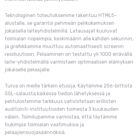
Teknologinen toteutuksemme rakentuu HTML5-
alustalle, se garantoi pehmeän pelikokemuksen
jokaisella laiteyhdistelmillä. Latausajat kuuluvat
toimialan nopeimpia, keskimäärin alle kahden sekunnin,
ja grafiikkamme muuttuu automaattisesti screenin
resoluutioon. Pelaaminen on testattu yli 1000 eriävällä
laite-yhdistelmällä varmistaen optimaalisen elämyksen
jokaiselle pelaajalle.
Turva on meille tärkein etusija. Käytämme 256-bittistä
SSL-salausta kaikessa tiedon lähetyksessä ja
pelitulostemme tarkkuus vahvistetaan erillisten
auditointi-instituutioiden toimesta 3 kuukauden
välein. Toimilupamme varmistaa, että täytämme
tiukimpia toimialan vaatimuksia ja
pelaajiensuojasäännöksiä.