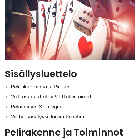
Sisällysluettelo
Pelirakennelma ja Piirteet
Voittovariaatiot ja Voittokertoimet
Pelaamisen Strategiat
Vertausanalyysi Toisiin Peleihin
Pelirakenne ja Toiminnot