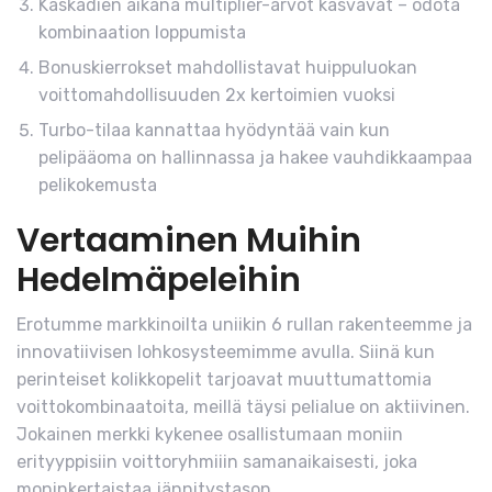
Kaskadien aikana multiplier-arvot kasvavat – odota
kombinaation loppumista
Bonuskierrokset mahdollistavat huippuluokan
voittomahdollisuuden 2x kertoimien vuoksi
Turbo-tilaa kannattaa hyödyntää vain kun
pelipääoma on hallinnassa ja hakee vauhdikkaampaa
pelikokemusta
Vertaaminen Muihin
Hedelmäpeleihin
Erotumme markkinoilta uniikin 6 rullan rakenteemme ja
innovatiivisen lohkosysteemimme avulla. Siinä kun
perinteiset kolikkopelit tarjoavat muuttumattomia
voittokombinaatoita, meillä täysi pelialue on aktiivinen.
Jokainen merkki kykenee osallistumaan moniin
erityyppisiin voittoryhmiiin samanaikaisesti, joka
moninkertaistaa jännitystason.