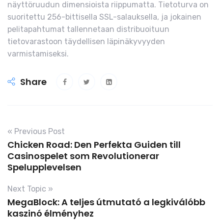
näyttöruudun dimensioista riippumatta. Tietoturva on
suoritettu 256-bittisella SSL-salauksella, ja jokainen
pelitapahtumat tallennetaan distribuoituun
tietovarastoon täydellisen läpinäkyvyyden
varmistamiseksi.
Share
« Previous Post
Chicken Road: Den Perfekta Guiden till
Casinospelet som Revolutionerar
Spelupplevelsen
Next Topic »
MegaBlock: A teljes útmutató a legkiválóbb
kaszinó élményhez