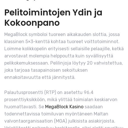
Pelitoimintojen Ydin ja
Kokoonpano
MegaBlock symboloi tuoreen aikakauden slottia, jossa
klassinen 5×3-kenttä kohtaa tuoreet voittotoiminnot.
Loimme kolikkopelin erityisesti sellaisille pelaajille, ketkä
arvostavat molempia helppoutta kuin syvällisyyttä
pelikokemuksessaan. Pelilinjoja löytyy 20 vahvistettua,
joka tarjoaa tasapainoisen sekoituksen
ennakoitavuutta että jännitystä.
Palautusprosentti (RTP) on asetettu 96.4
prosenttiyksikköön, mikä ylittää toimialan keskiarvon
huomattavasti. Se
MegaBlock Kasino
saadaan
todennettavissa toimiluvan myöntäneen Maltan
valvontaorganisaation (MGA) julkisista asiakirjoista.