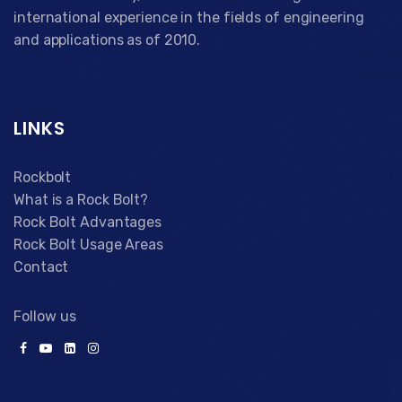
international experience in the fields of engineering
and applications as of 2010.
LINKS
Rockbolt
What is a Rock Bolt?
Rock Bolt Advantages
Rock Bolt Usage Areas
Contact
Follow us