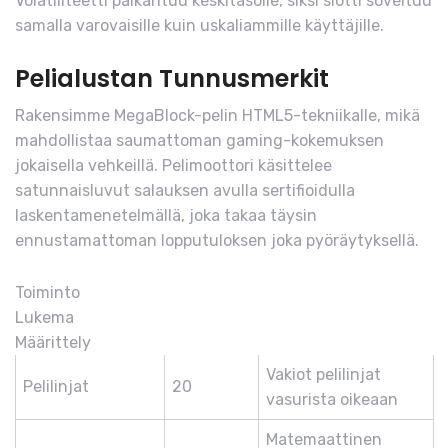
Volatiliteetti paikantuu keskitasolle, siksi slotti soveltuu
samalla varovaisille kuin uskaliammille käyttäjille.
Pelialustan Tunnusmerkit
Rakensimme MegaBlock-pelin HTML5-tekniikalle, mikä
mahdollistaa saumattoman gaming-kokemuksen
jokaisella vehkeillä. Pelimoottori käsittelee
satunnaisluvut salauksen avulla sertifioidulla
laskentamenetelmällä, joka takaa täysin
ennustamattoman lopputuloksen joka pyöräytyksellä.
Toiminto
Lukema
Määrittely
Vakiot pelilinjat
Pelilinjat
20
vasurista oikeaan
Matemaattinen