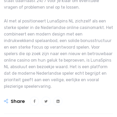
staat daarnaast 24/7 voor je klaar om eventuele
vragen of problemen snel op te lossen.
Al met al positioneert LunaSpins NL zichzelf als een
sterke speler in de Nederlandse online casinomarkt. Het
combineert een modern design met een
indrukwekkend spelaanbod, een solide bonusstructuur
en een sterke focus op verantwoord spelen. Voor
spelers die op zoek zijn naar een nieuw en betrouwbaar
online casino om hun geluk te beproeven, is LunaSpins
NL absoluut een bezoekje waard. Het is een platform
dat de moderne Nederlandse speler echt begrijpt en
prioriteit geeft aan een veilige, eerlijke en vooral
plezierige speelervaring.
Share