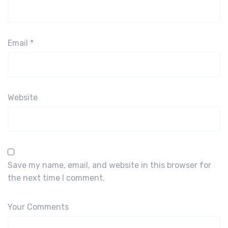
Email
*
Website
Save my name, email, and website in this browser for
the next time I comment.
Your Comments