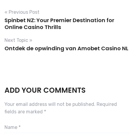
« Previous Post
Spinbet NZ: Your Premier Destination for
Online Casino Thrills
Next Topic »
Ontdek de opwinding van Amobet Casino NL
ADD YOUR COMMENTS
Your email address will not be published.
Required
fields are marked
*
Name
*