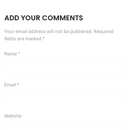
ADD YOUR COMMENTS
Your email address will not be published.
Required
fields are marked
*
Name
*
Email
*
Website