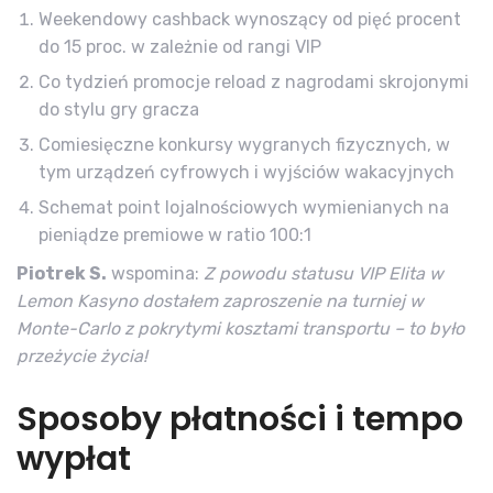
Weekendowy cashback wynoszący od pięć procent
do 15 proc. w zależnie od rangi VIP
Co tydzień promocje reload z nagrodami skrojonymi
do stylu gry gracza
Comiesięczne konkursy wygranych fizycznych, w
tym urządzeń cyfrowych i wyjściów wakacyjnych
Schemat point lojalnościowych wymienianych na
pieniądze premiowe w ratio 100:1
Piotrek S.
wspomina:
Z powodu statusu VIP Elita w
Lemon Kasyno dostałem zaproszenie na turniej w
Monte-Carlo z pokrytymi kosztami transportu – to było
przeżycie życia!
Sposoby płatności i tempo
wypłat