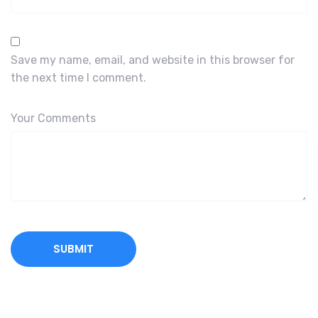
Save my name, email, and website in this browser for
the next time I comment.
Your Comments