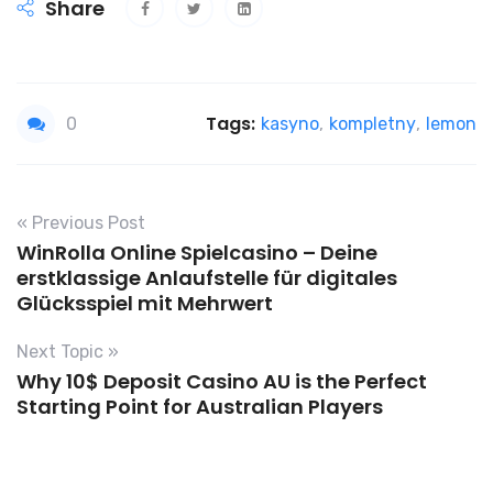
Share
Tags:
0
kasyno
,
kompletny
,
lemon
« Previous Post
WinRolla Online Spielcasino – Deine
erstklassige Anlaufstelle für digitales
Glücksspiel mit Mehrwert
Next Topic »
Why 10$ Deposit Casino AU is the Perfect
Starting Point for Australian Players