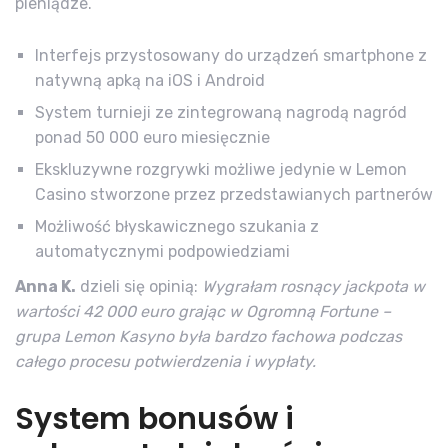
pieniądze.
Interfejs przystosowany do urządzeń smartphone z
natywną apką na iOS i Android
System turnieji ze zintegrowaną nagrodą nagród
ponad 50 000 euro miesięcznie
Ekskluzywne rozgrywki możliwe jedynie w Lemon
Casino stworzone przez przedstawianych partnerów
Możliwość błyskawicznego szukania z
automatycznymi podpowiedziami
Anna K.
dzieli się opinią:
Wygrałam rosnący jackpota w
wartości 42 000 euro grając w Ogromną Fortune –
grupa Lemon Kasyno była bardzo fachowa podczas
całego procesu potwierdzenia i wypłaty.
System bonusów i