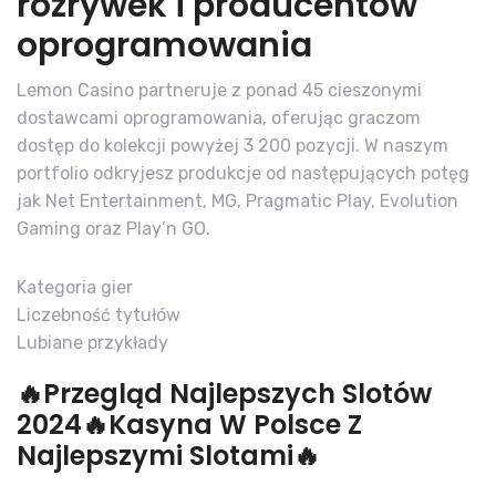
rozrywek i producentów
oprogramowania
Lemon Casino partneruje z ponad 45 cieszonymi
dostawcami oprogramowania, oferując graczom
dostęp do kolekcji powyżej 3 200 pozycji. W naszym
portfolio odkryjesz produkcje od następujących potęg
jak Net Entertainment, MG, Pragmatic Play, Evolution
Gaming oraz Play’n GO.
Kategoria gier
Liczebność tytułów
Lubiane przykłady
🔥Przegląd Najlepszych Slotów
2024🔥Kasyna W Polsce Z
Najlepszymi Slotami🔥