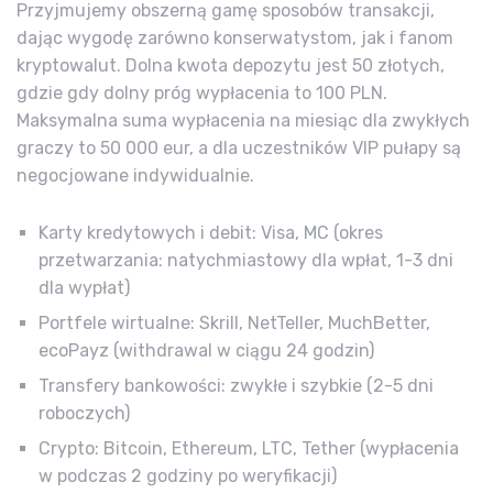
Przyjmujemy obszerną gamę sposobów transakcji,
dając wygodę zarówno konserwatystom, jak i fanom
kryptowalut. Dolna kwota depozytu jest 50 złotych,
gdzie gdy dolny próg wypłacenia to 100 PLN.
Maksymalna suma wypłacenia na miesiąc dla zwykłych
graczy to 50 000 eur, a dla uczestników VIP pułapy są
negocjowane indywidualnie.
Karty kredytowych i debit: Visa, MC (okres
przetwarzania: natychmiastowy dla wpłat, 1-3 dni
dla wypłat)
Portfele wirtualne: Skrill, NetTeller, MuchBetter,
ecoPayz (withdrawal w ciągu 24 godzin)
Transfery bankowości: zwykłe i szybkie (2-5 dni
roboczych)
Crypto: Bitcoin, Ethereum, LTC, Tether (wypłacenia
w podczas 2 godziny po weryfikacji)