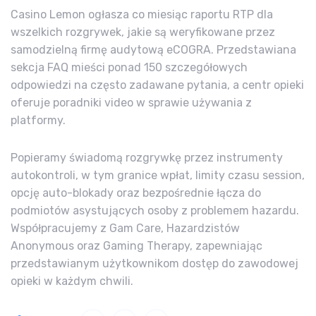
Casino Lemon ogłasza co miesiąc raportu RTP dla
wszelkich rozgrywek, jakie są weryfikowane przez
samodzielną firmę audytową eCOGRA. Przedstawiana
sekcja FAQ mieści ponad 150 szczegółowych
odpowiedzi na często zadawane pytania, a centr opieki
oferuje poradniki video w sprawie używania z
platformy.
Popieramy świadomą rozgrywkę przez instrumenty
autokontroli, w tym granice wpłat, limity czasu session,
opcję auto-blokady oraz bezpośrednie łącza do
podmiotów asystujących osoby z problemem hazardu.
Współpracujemy z Gam Care, Hazardzistów
Anonymous oraz Gaming Therapy, zapewniając
przedstawianym użytkownikom dostęp do zawodowej
opieki w każdym chwili.