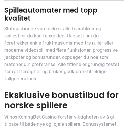
Spilleautomater med topp
kvalitet
Slotmaskinene våre dekker alle tematikker og
spillestiler du kan tenke deg. Uansett om du
foretrekker enkle fruktmaskiner med tre ruller eller
moderne videospill med flere funksjoner, progressive
jackpoter og bonusrunder, oppdager du noe som
matcher din preferanse. Alle titlene er grundig testet
for rettferdighet og bruker godkjente tilfeldige
tallgeneratorer.
Eksklusive bonustilbud for
norske spillere
Vi hos KoningBet Casino forstår viktigheten av å gi
tilbake til både nye og lojale spillere. Bonussystemet