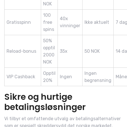
NOK
100
40x
Gratisspinn
free
Ikke aktuelt
7 da
vinninger
spins
50%
opptil
Reload-bonus
35x
50 NOK
14 d
2000
NOK
Opptil
Ingen
VIP Cashback
Ingen
Måne
20%
begrensning
Sikre og hurtige
betalingsløsninger
Vi tilbyr et omfattende utvalg av betalingsalternativer
som er spesielt skreddersydd det norske markedet.