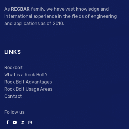
As
REGBAR
family, we have vast knowledge and
international experience in the fields of engineering
and applications as of 2010.
LINKS
Rockbolt
What is a Rock Bolt?
Rock Bolt Advantages
Rock Bolt Usage Areas
Contact
Follow us