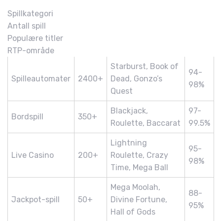
Spillkategori
Antall spill
Populære titler
RTP-område
Starburst, Book of
94-
Spilleautomater
2400+
Dead, Gonzo’s
98%
Quest
Blackjack,
97-
Bordspill
350+
Roulette, Baccarat
99.5%
Lightning
95-
Live Casino
200+
Roulette, Crazy
98%
Time, Mega Ball
Mega Moolah,
88-
Jackpot-spill
50+
Divine Fortune,
95%
Hall of Gods