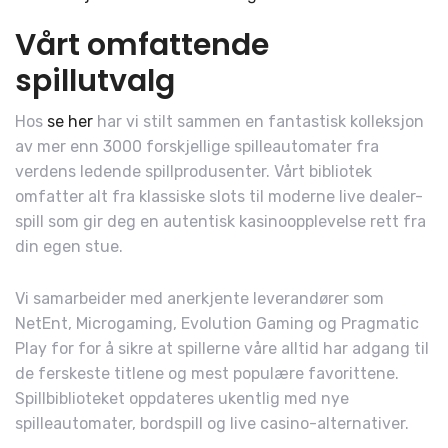
Vårt omfattende
spillutvalg
Hos
se her
har vi stilt sammen en fantastisk kolleksjon
av mer enn 3000 forskjellige spilleautomater fra
verdens ledende spillprodusenter. Vårt bibliotek
omfatter alt fra klassiske slots til moderne live dealer-
spill som gir deg en autentisk kasinoopplevelse rett fra
din egen stue.
Vi samarbeider med anerkjente leverandører som
NetEnt, Microgaming, Evolution Gaming og Pragmatic
Play for for å sikre at spillerne våre alltid har adgang til
de ferskeste titlene og mest populære favorittene.
Spillbiblioteket oppdateres ukentlig med nye
spilleautomater, bordspill og live casino-alternativer.