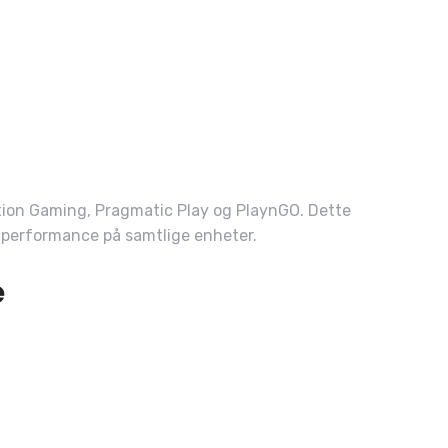
tion Gaming, Pragmatic Play og PlaynGO. Dette
t performance på samtlige enheter.
e