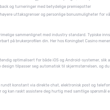
back og turneringer med betydelige premiepotter
øyere uttaksgrenser og personlige bonusmuligheter for vår
rimelige sammenlignet med industry standard. Typiske inns
erbart på brukerprofilen din. Her hos Koningbet Casino mener v
lstendig optimalisert for både iOS og Android-systemer, slik
design tilpasser seg automatisk til skjermstørrelsen, og du
undt konstant via direkte chat, elektronisk post og telefon
og kan raskt assistere deg hurtig med samtlige spørsmål el