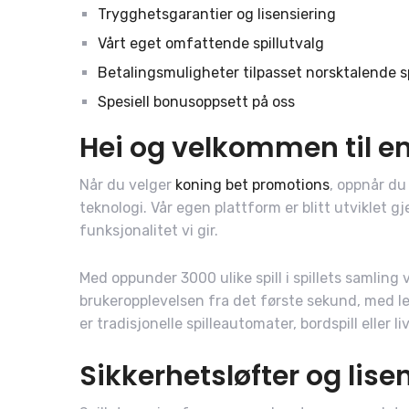
Trygghetsgarantier og lisensiering
Vårt eget omfattende spillutvalg
Betalingsmuligheter tilpasset norsktalende sp
Spesiell bonusoppsett på oss
Hei og velkommen til en
Når du velger
koning bet promotions
, oppnår du
teknologi. Vår egen plattform er blitt utviklet g
funksjonalitet vi gir.
Med oppunder 3000 ulike spill i spillets samling 
brukeropplevelsen fra det første sekund, med let
er tradisjonelle spilleautomater, bordspill eller 
Sikkerhetsløfter og lise