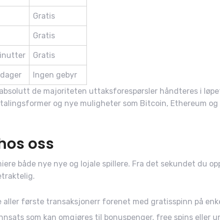
Gratis
Gratis
inutter
Gratis
kedager
Ingen gebyr
 absolutt de majoriteten uttaksforespørsler håndteres i løpet
betalingsformer og nye muligheter som Bitcoin, Ethereum og 
hos oss
re både nye nye og lojale spillere. Fra det sekundet du opp
traktelig.
aller første transaksjonerr forenet med gratisspinn på enk
nsats som kan omgjøres til bonuspenger, free spins eller u