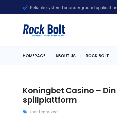
Reliable system for underground application
HOMEPAGE
ABOUT US
ROCK BOLT
Koningbet Casino – Din
spillplattform
Uncategorized