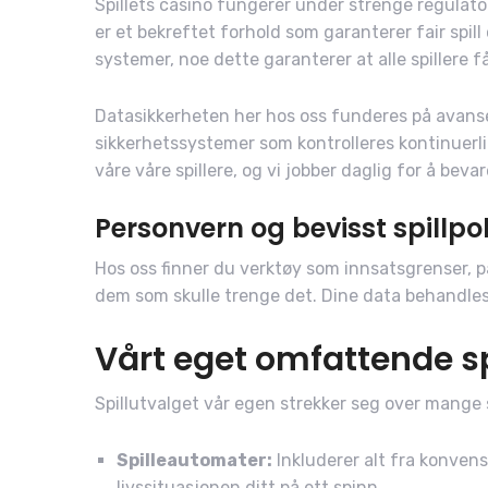
Spillets casino fungerer under strenge regula
er et bekreftet forhold som garanterer fair spill
systemer, noe dette garanterer at alle spillere få
Datasikkerheten her hos oss funderes på avansert
sikkerhetssystemer som kontrolleres kontinuerli
våre våre spillere, og vi jobber daglig for å be
Personvern og bevisst spillpo
Hos oss finner du verktøy som innsatsgrenser, pa
dem som skulle trenge det. Dine data behandles 
Vårt eget omfattende sp
Spillutvalget vår egen strekker seg over mange sp
Spilleautomater:
Inkluderer alt fra konvens
livssituasjonen ditt på ett spinn