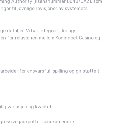
 Gaming Authority (lisensnummer 8048/JAZ), som
ninger til jevnlige revisjoner av systemets
 detaljer. Vi har integrert flerlags
ernen for relasjonen mellom Koningbet Casino og
eider for ansvarsfull spilling og gir støtte til
lig variasjon og kvalitet:
ogressive jackpotter som kan endre