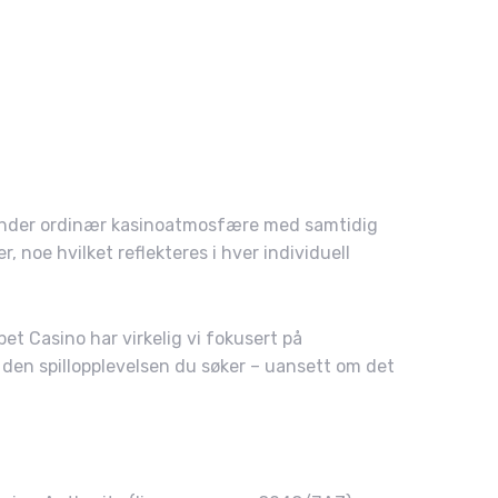
blander ordinær kasinoatmosfære med samtidig
 noe hvilket reflekteres i hver individuell
et Casino har virkelig vi fokusert på
g den spillopplevelsen du søker – uansett om det