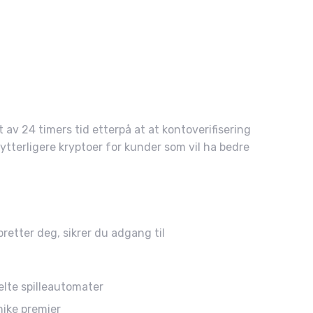
 av 24 timers tid etterpå at at kontoverifisering
ytterligere kryptoer for kunder som vil ha bedre
retter deg, sikrer du adgang til
elte spilleautomater
nike premier