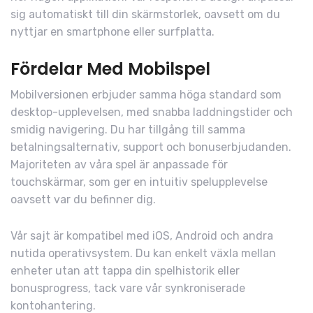
sig automatiskt till din skärmstorlek, oavsett om du
nyttjar en smartphone eller surfplatta.
Fördelar Med Mobilspel
Mobilversionen erbjuder samma höga standard som
desktop-upplevelsen, med snabba laddningstider och
smidig navigering. Du har tillgång till samma
betalningsalternativ, support och bonuserbjudanden.
Majoriteten av våra spel är anpassade för
touchskärmar, som ger en intuitiv spelupplevelse
oavsett var du befinner dig.
Vår sajt är kompatibel med iOS, Android och andra
nutida operativsystem. Du kan enkelt växla mellan
enheter utan att tappa din spelhistorik eller
bonusprogress, tack vare vår synkroniserade
kontohantering.