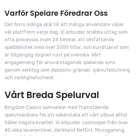
Varför Spelare Föredrar Oss
Det finns många skäl till att många användare väljer
vår plattform varje dag. Vi erbjuder snabba uttag som
ofta processas inom 24 timmar, ett omfattande
spelbibliotek med över 2000 titlar, och kundtjänst som
är tillgänglig dygnet runt på svenska. Vårt
engagemang för ansvarstagande spelande syns
genom verktyg som deposits-gränser, självuteslutning
och verklighetscheck.
Vårt Breda Spelurval
Kingdom Casino samverkar med framstående
spelutvecklare för att säkerställa att vårt utbud alltid
håller högsta kvalitet. Vi erbjuder casinospel från över
40 olika leverantörer, däribland NetEnt, Microgaming,