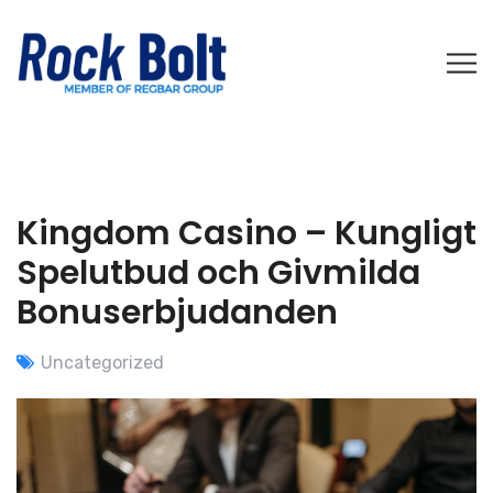
Kingdom Casino – Kungligt
Spelutbud och Givmilda
Bonuserbjudanden
Uncategorized