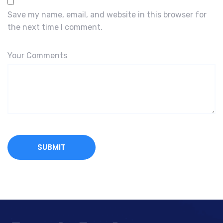
Save my name, email, and website in this browser for
the next time I comment.
Your Comments