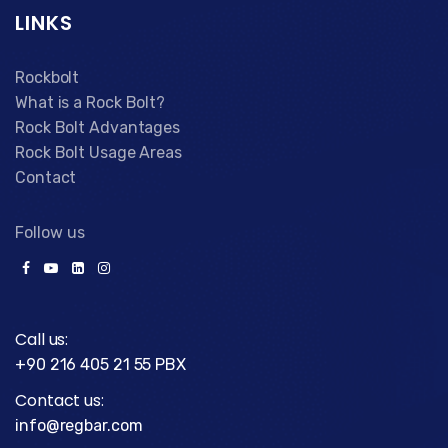
LINKS
Rockbolt
What is a Rock Bolt?
Rock Bolt Advantages
Rock Bolt Usage Areas
Contact
Follow us
Call us:
+90 216 405 21 55 PBX
Contact us:
info@regbar.com