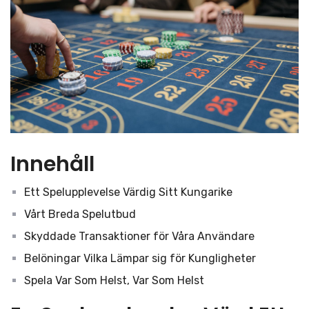
Innehåll
Ett Spelupplevelse Värdig Sitt Kungarike
Vårt Breda Spelutbud
Skyddade Transaktioner för Våra Användare
Belöningar Vilka Lämpar sig för Kungligheter
Spela Var Som Helst, Var Som Helst