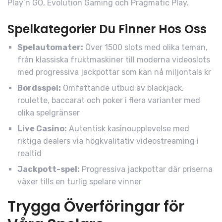
Play’n GO, Evolution Gaming och Pragmatic Play.
Spelkategorier Du Finner Hos Oss
Spelautomater:
Över 1500 slots med olika teman,
från klassiska fruktmaskiner till moderna videoslots
med progressiva jackpottar som kan nå miljontals kr
Bordsspel:
Omfattande utbud av blackjack,
roulette, baccarat och poker i flera varianter med
olika spelgränser
Live Casino:
Autentisk kasinoupplevelse med
riktiga dealers via högkvalitativ videostreaming i
realtid
Jackpott-spel:
Progressiva jackpottar där priserna
växer tills en turlig spelare vinner
Trygga Överföringar för