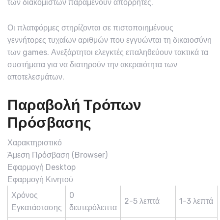
των διακομιστών παραμένουν απόρρητες.
Οι πλατφόρμες στηρίζονται σε πιστοποιημένους
γεννήτορες τυχαίων αριθμών που εγγυώνται τη δικαιοσύνη
των games. Ανεξάρτητοι ελεγκτές επαληθεύουν τακτικά τα
συστήματα για να διατηρούν την ακεραιότητα των
αποτελεσμάτων.
Παραβολή Τρόπων
Πρόσβασης
Χαρακτηριστικό
Άμεση Πρόσβαση (Browser)
Εφαρμογή Desktop
Εφαρμογή Κινητού
Χρόνος
0
2-5 λεπτά
1-3 λεπτά
Εγκατάστασης
δευτερόλεπτα