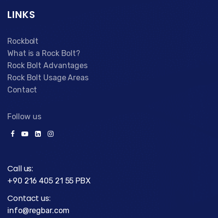
LINKS
Rockbolt
What is a Rock Bolt?
Rock Bolt Advantages
Rock Bolt Usage Areas
Contact
Follow us
Call us:
+90 216 405 21 55 PBX
Contact us:
info@regbar.com