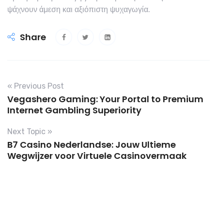
ψάχνουν άμεση και αξιόπιστη ψυχαγωγία.
Share
« Previous Post
Vegashero Gaming: Your Portal to Premium
Internet Gambling Superiority
Next Topic »
B7 Casino Nederlandse: Jouw Ultieme
Wegwijzer voor Virtuele Casinovermaak