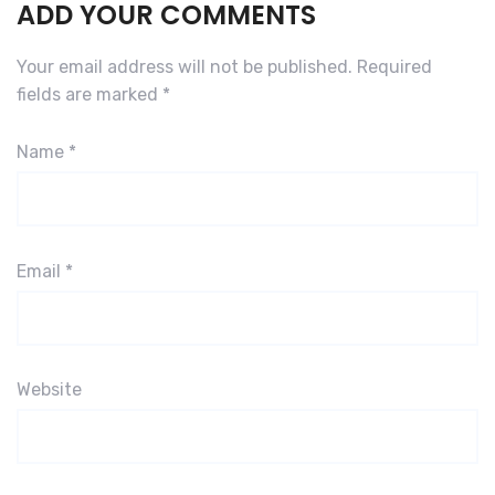
ADD YOUR COMMENTS
Your email address will not be published.
Required
fields are marked
*
Name
*
Email
*
Website