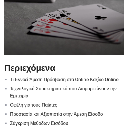
Περιεχόμενα
Τι Εννοεί Άμεση Πρόσβαση στα Online Καζίνο Online
Τεχνολογικά Χαρακτηριστικά που Διαμορφώνουν την
Εμπειρία
Οφέλη για τους Παίκτες
Προστασία και Αξιοπιστία στην Άμεση Είσοδο
Σύγκριση Μεθόδων Εισόδου