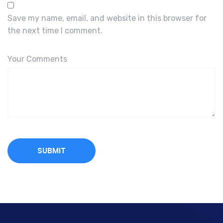
Save my name, email, and website in this browser for
the next time I comment.
Your Comments