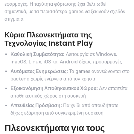
εφαρμογές. Η ταχύτητα φόρτωσης έχει βελτιωθεί
σημαντικά, με τα περισσότερα games να ξεκινούν σχεδόν
στιγμιαία.
Κύρια Πλεονεκτήματα της
Τεχνολογίας Instant Play
Καθολική Συμβατότητα:
Λειτουργία σε Windows,
macOS, Linux, iOS και Android δίχως προσαρμογές
Αυτόματες Ενημερώσεις:
Τα games ανανεώνονται στο
backend χωρίς ενέργεια από τον χρήστη
Εξοικονόμηση Αποθηκευτικού Χώρου:
Δεν απαιτείται
αποθηκευτικός χώρος στη συσκευή
Απευθείας Πρόσβαση:
Παιχνίδι από οπουδήποτε
δίχως εξάρτηση από συγκεκριμένη συσκευή
Πλεονεκτήματα για τους