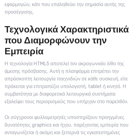
εφαρμογών, κάτι που επαληθεύει την σημασία αυτής της
προσέγγισης.
Τεχνολογικά Χαρακτηριστικά
που Διαμορφώνουν την
Εμπειρία
Η τεχνολογία HTML5 αποτελεί τον ακρογωνιαίο λίθο της
άμεσης πρόσβασης. Αυτή η πλατφόρμα επιτρέπει την
απρόσκοπτη λειτουργία παιχνιδιών σε κάθε συσκευή, είτε
πρόκειται για επιτραπέζιο υπολογιστή, tablet ή κινητό. Η
συμβατότητα με διαφορετικά λειτουργικά συστήματα
εξαλείφει τους περιορισμούς που υπήρχαν στο παρελθόν.
Οι σύγχρονοι φυλλομετρητές υποστηρίζουν προηγμένες
δυνατότητες graphics και ήχου, παρέχοντας εμπειρία που
ανταγωνίζεται ή ακόμη και ξεπερνά τις εγκατεστημένες