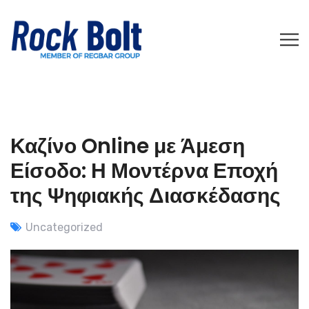
Καζίνο Online με Άμεση
Είσοδο: Η Μοντέρνα Εποχή
της Ψηφιακής Διασκέδασης
Uncategorized