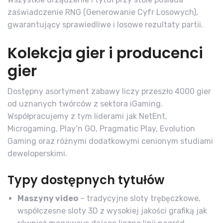
zaświadczenie RNG (Generowanie Cyfr Losowych),
gwarantujący sprawiedliwe i losowe rezultaty partii.
Kolekcja gier i producenci
gier
Dostępny asortyment zabawy liczy przeszło 4000 gier
od uznanych twórców z sektora iGaming.
Współpracujemy z tym liderami jak NetEnt,
Microgaming, Play’n GO, Pragmatic Play, Evolution
Gaming oraz różnymi dodatkowymi cenionym studiami
deweloperskimi.
Typy dostępnych tytułów
Maszyny video
– tradycyjne sloty trębęczkowe,
współczesne sloty 3D z wysokiej jakości grafiką jak