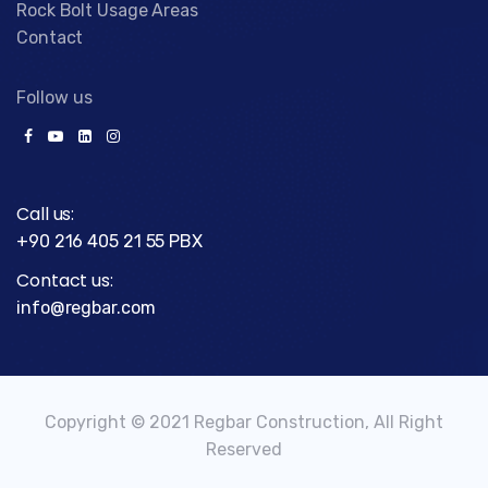
Rock Bolt Usage Areas
Contact
Follow us
Call us:
+90 216 405 21 55 PBX
Contact us:
info@regbar.com
Telefon
Copyright © 2021 Regbar Construction, All Right
WhatsApp
Reserved