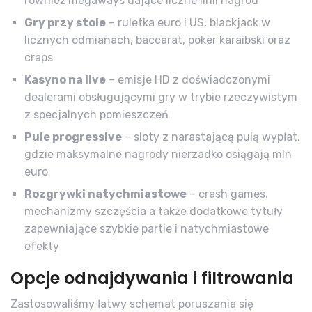
również megaways dające liczne linii nagród
Gry przy stole
– ruletka euro i US, blackjack w
licznych odmianach, baccarat, poker karaibski oraz
craps
Kasyno na live
– emisje HD z doświadczonymi
dealerami obsługującymi gry w trybie rzeczywistym
z specjalnych pomieszczeń
Pule progressive
– sloty z narastającą pulą wypłat,
gdzie maksymalne nagrody nierzadko osiągają mln
euro
Rozgrywki natychmiastowe
– crash games,
mechanizmy szczęścia a także dodatkowe tytuły
zapewniające szybkie partie i natychmiastowe
efekty
Opcje odnajdywania i filtrowania
Zastosowaliśmy łatwy schemat poruszania się