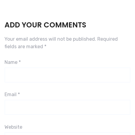
ADD YOUR COMMENTS
Your email address will not be published.
Required
fields are marked
*
Name
*
Email
*
Website