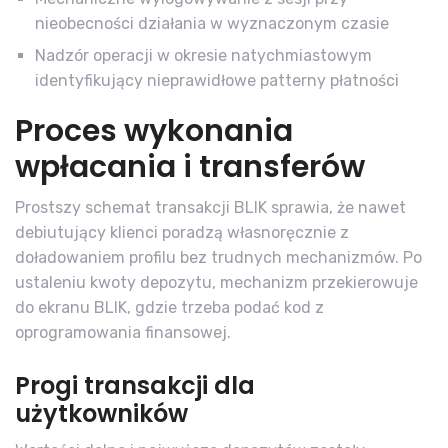
nieobecności działania w wyznaczonym czasie
Nadzór operacji w okresie natychmiastowym
identyfikujący nieprawidłowe patterny płatności
Proces wykonania
wpłacania i transferów
Prostszy schemat transakcji BLIK sprawia, że nawet
debiutujący klienci poradzą własnoręcznie z
doładowaniem profilu bez trudnych mechanizmów. Po
ustaleniu kwoty depozytu, mechanizm przekierowuje
do ekranu BLIK, gdzie trzeba podać kod z
oprogramowania finansowej.
Progi transakcji dla
użytkowników