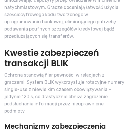
umożliwiając depozyty przeprowadzane w momencie
natychmiastowym. Gracze doceniają łatwość użycia
sześciocyfrowego kodu tworzonego w
oprogramowaniu bankowej, eliminującego potrzebę
podawania poufnych szczegółów kredytowej bądź
przedłużających się transferów.
Kwestie zabezpieczeń
transakcji BLIK
Ochrona stanowią filar pewności w relacjach z
graczami. System BLIK wykorzystuje rotacyjne numery
single-use z niewielkim czasem obowiązywania –
jedynie 120 s, co drastycznie obniża zagrożenie
podsłuchania informacji przez nieuprawnione
podmioty.
Mechanizmy zabezpieczenia