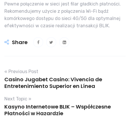
Pewne połączenie w sieci jest filar gładkich płatności.
Rekomendujemy użycie z połączenia Wi-Fi bądź
komórkowego dostępu do sieci 4G/5G dla optymalnej
efektywności w czasie realizacji transakcji BLIK.
Share
« Previous Post
Casino Jugabet Casino: Vivencia de
Entretenimiento Superior en Línea
Next Topic »
Kasyno Internetowe BLIK – Współczesne
Płatności w Hazardzie