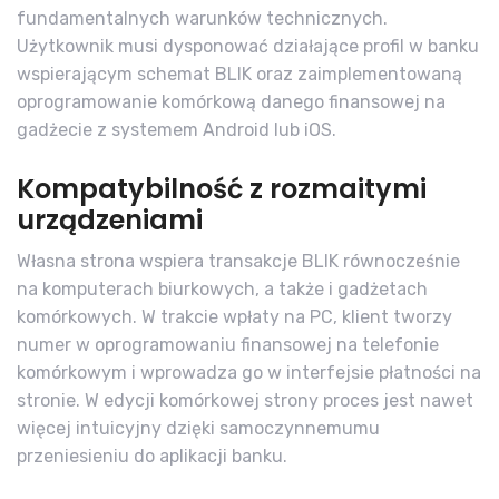
fundamentalnych warunków technicznych.
Użytkownik musi dysponować działające profil w banku
wspierającym schemat BLIK oraz zaimplementowaną
oprogramowanie komórkową danego finansowej na
gadżecie z systemem Android lub iOS.
Kompatybilność z rozmaitymi
urządzeniami
Własna strona wspiera transakcje BLIK równocześnie
na komputerach biurkowych, a także i gadżetach
komórkowych. W trakcie wpłaty na PC, klient tworzy
numer w oprogramowaniu finansowej na telefonie
komórkowym i wprowadza go w interfejsie płatności na
stronie. W edycji komórkowej strony proces jest nawet
więcej intuicyjny dzięki samoczynnemumu
przeniesieniu do aplikacji banku.