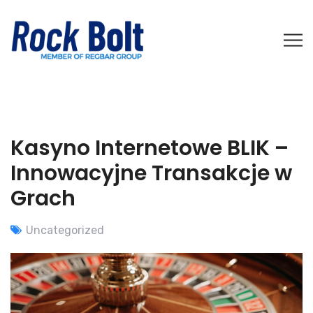
Kasyno Internetowe BLIK –
Innowacyjne Transakcje w
Grach
Uncategorized