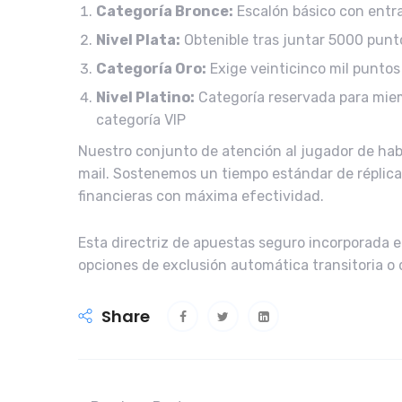
Categoría Bronce:
Escalón básico con entrad
Nivel Plata:
Obtenible tras juntar 5000 punto
Categoría Oro:
Exige veinticinco mil puntos
Nivel Platino:
Categoría reservada para miemb
categoría VIP
Nuestro conjunto de atención al jugador de habl
mail. Sostenemos un tiempo estándar de réplica
financieras con máxima efectividad.
Esta directriz de apuestas seguro incorporada 
opciones de exclusión automática transitoria o d
Share