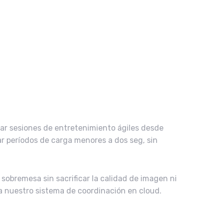
ar sesiones de entretenimiento ágiles desde
r períodos de carga menores a dos seg, sin
obremesa sin sacrificar la calidad de imagen ni
a nuestro sistema de coordinación en cloud.