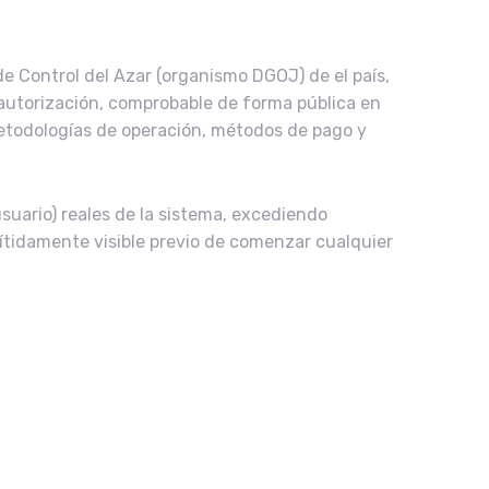
e Control del Azar (organismo DGOJ) de el país,
 autorización, comprobable de forma pública en
etodologías de operación, métodos de pago y
suario) reales de la sistema, excediendo
ítidamente visible previo de comenzar cualquier