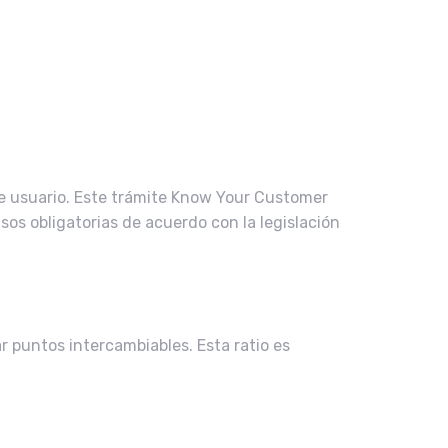
de usuario. Este trámite Know Your Customer
os obligatorias de acuerdo con la legislación
puntos intercambiables. Esta ratio es
.