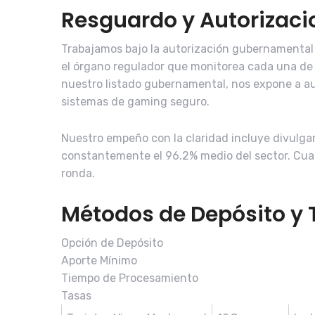
Resguardo y Autorizaci
Trabajamos bajo la autorización gubernamental o
el órgano regulador que monitorea cada una de 
nuestro listado gubernamental, nos expone a au
sistemas de gaming seguro.
Nuestro empeño con la claridad incluye divulgar
constantemente el 96.2% medio del sector. Cual
ronda.
Métodos de Depósito y
Opción de Depósito
Aporte Mínimo
Tiempo de Procesamiento
Tasas