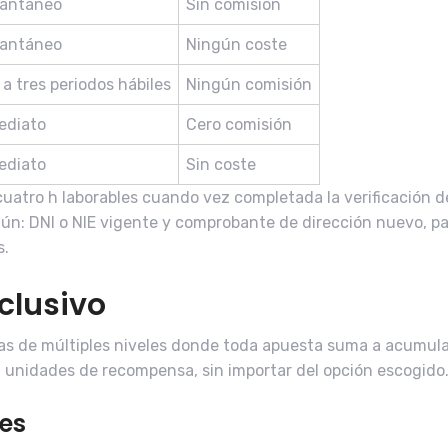
tantáneo
Sin comisión
tantáneo
Ningún coste
a tres periodos hábiles
Ningún comisión
ediato
Cero comisión
ediato
Sin coste
icuatro h laborables cuando vez completada la verificación 
n: DNI o NIE vigente y comprobante de dirección nuevo, pas
s.
clusivo
 de múltiples niveles donde toda apuesta suma a acumular 
 unidades de recompensa, sin importar del opción escogido
les