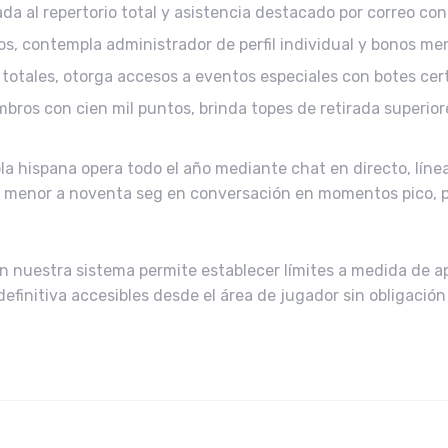
a al repertorio total y asistencia destacado por correo con
s, contempla administrador de perfil individual y bonos me
 totales, otorga accesos a eventos especiales con botes cer
ros con cien mil puntos, brinda topes de retirada superior
a hispana opera todo el año mediante chat en directo, línea 
 menor a noventa seg en conversación en momentos pico, pr
en nuestra sistema permite establecer límites a medida de 
efinitiva accesibles desde el área de jugador sin obligación 