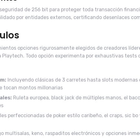
eguridad de 256 bit para proteger toda transacción financi
validado por entidades externos, certificando desenlaces c
ulos
uinientos opciones rigurosamente elegidos de creadores líde
Playtech. Todo opción experimenta por exhaustivas tests de
um:
Incluyendo clásicas de 3 carretes hasta slots modernas 
ue tocan montos millonarias
ales:
Ruleta europea, black jack de múltiples manos, el bac
es
les perfeccionadas de poker estilo caribeño, el craps, sic bo
 multisalas, keno, raspaditos electrónicos y opciones inm