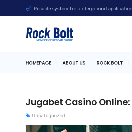
Reliable system for underground application
HOMEPAGE
ABOUT US
ROCK BOLT
Jugabet Casino Online:
Uncategorized