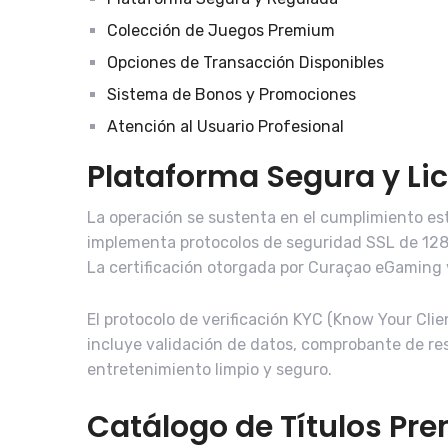
Colección de Juegos Premium
Opciones de Transacción Disponibles
Sistema de Bonos y Promociones
Atención al Usuario Profesional
Plataforma Segura y Li
La operación se sustenta en el cumplimiento est
implementa protocolos de seguridad SSL de 128
La certificación otorgada por Curaçao eGaming 
El protocolo de verificación KYC (Know Your Cli
incluye validación de datos, comprobante de re
entretenimiento limpio y seguro.
Catálogo de Títulos Pr