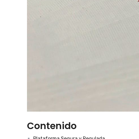
Contenido
Plataforma Segura y Regulada