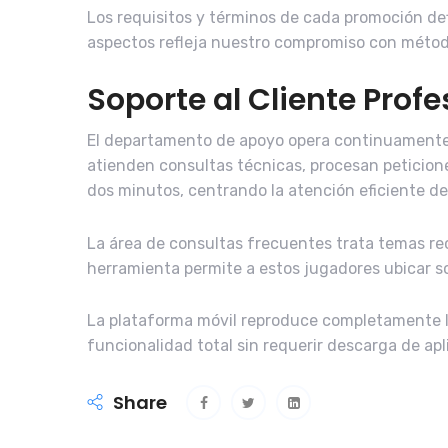
Los requisitos y términos de cada promoción def
aspectos refleja nuestro compromiso con métod
Soporte al Cliente Profe
El departamento de apoyo opera continuamente m
atienden consultas técnicas, procesan peticione
dos minutos, centrando la atención eficiente d
La área de consultas frecuentes trata temas rec
herramienta permite a estos jugadores ubicar s
La plataforma móvil reproduce completamente la
funcionalidad total sin requerir descarga de ap
Share