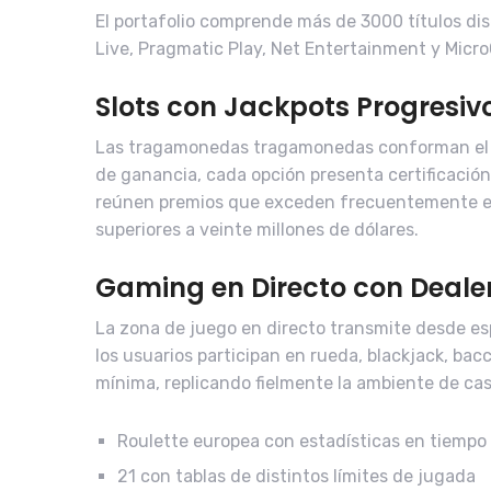
El portafolio comprende más de 3000 títulos di
Live, Pragmatic Play, Net Entertainment y Micr
Slots con Jackpots Progresiv
Las tragamonedas tragamonedas conforman el sec
de ganancia, cada opción presenta certificació
reúnen premios que exceden frecuentemente el 
superiores a veinte millones de dólares.
Gaming en Directo con Deale
La zona de juego en directo transmite desde es
los usuarios participan en rueda, blackjack, ba
mínima, replicando fielmente la ambiente de cas
Roulette europea con estadísticas en tiempo 
21 con tablas de distintos límites de jugada