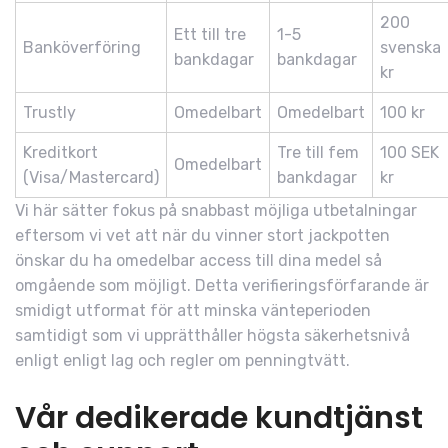
200
Ett till tre
1-5
Banköverföring
svenska
bankdagar
bankdagar
kr
Trustly
Omedelbart
Omedelbart
100 kr
Kreditkort
Tre till fem
100 SEK
Omedelbart
(Visa/Mastercard)
bankdagar
kr
Vi här sätter fokus på snabbast möjliga utbetalningar
eftersom vi vet att när du vinner stort jackpotten
önskar du ha omedelbar access till dina medel så
omgående som möjligt. Detta verifieringsförfarande är
smidigt utformat för att minska vänteperioden
samtidigt som vi upprätthåller högsta säkerhetsnivå
enligt enligt lag och regler om penningtvätt.
Vår dedikerade kundtjänst