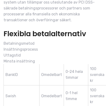
system utan tillämpar oss uteslutande av PCI DSS-
säkrade betalningsprocessorer och partners som
processerar alla finansiella och ekonomiska
transaktioner och överföringar säkert.
Flexibla betalalternativ
Betalningsmetod
Insättningsprocess
Uttagstid
Minsta insättning
100
0-24 hela
BankID
Omedelbart
svenska
timmar
kr
100
0-1 hel
Swish
Omedelbart
svenska
timme
kr