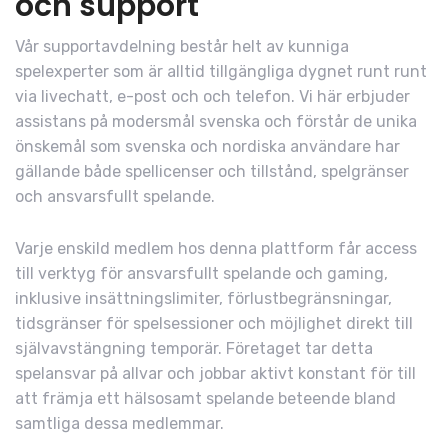
och support
Vår supportavdelning består helt av kunniga
spelexperter som är alltid tillgängliga dygnet runt runt
via livechatt, e-post och och telefon. Vi här erbjuder
assistans på modersmål svenska och förstår de unika
önskemål som svenska och nordiska användare har
gällande både spellicenser och tillstånd, spelgränser
och ansvarsfullt spelande.
Varje enskild medlem hos denna plattform får access
till verktyg för ansvarsfullt spelande och gaming,
inklusive insättningslimiter, förlustbegränsningar,
tidsgränser för spelsessioner och möjlighet direkt till
självavstängning temporär. Företaget tar detta
spelansvar på allvar och jobbar aktivt konstant för till
att främja ett hälsosamt spelande beteende bland
samtliga dessa medlemmar.