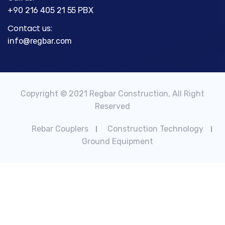
+90 216 405 21 55 PBX
Contact us:
info@regbar.com
Copyright © 2021 Regbar Construction, All Right
Reserved
Rebar Couplers
Construction Technology
Ground Equipment