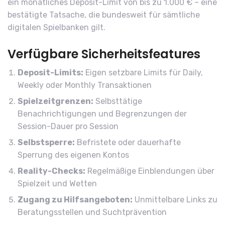
ein monatliches Deposit-Limit von bis zu 1.000 € – eine
bestätigte Tatsache, die bundesweit für sämtliche
digitalen Spielbanken gilt.
Verfügbare Sicherheitsfeatures
Deposit-Limits:
Eigen setzbare Limits für Daily,
Weekly oder Monthly Transaktionen
Spielzeitgrenzen:
Selbsttätige
Benachrichtigungen und Begrenzungen der
Session-Dauer pro Session
Selbstsperre:
Befristete oder dauerhafte
Sperrung des eigenen Kontos
Reality-Checks:
Regelmäßige Einblendungen über
Spielzeit und Wetten
Zugang zu Hilfsangeboten:
Unmittelbare Links zu
Beratungsstellen und Suchtprävention