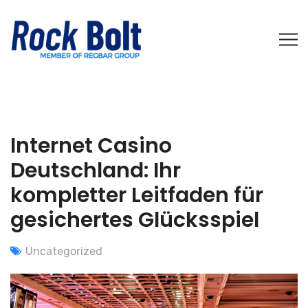
Internet Casino
Deutschland: Ihr
kompletter Leitfaden für
gesichertes Glücksspiel
Uncategorized