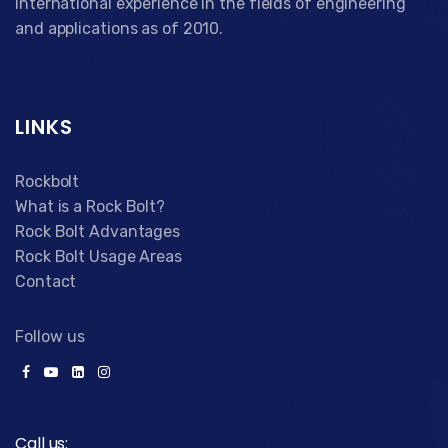
international experience in the fields of engineering
and applications as of 2010.
LINKS
Rockbolt
What is a Rock Bolt?
Rock Bolt Advantages
Rock Bolt Usage Areas
Contact
Follow us
Call us: