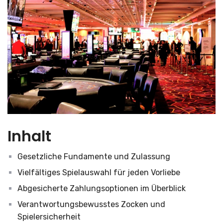
Inhalt
Gesetzliche Fundamente und Zulassung
Vielfältiges Spielauswahl für jeden Vorliebe
Abgesicherte Zahlungsoptionen im Überblick
Verantwortungsbewusstes Zocken und
Spielersicherheit