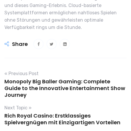
und dieses Gaming-Erlebnis. Cloud-basierte
Systemplattformen ermöglichen nahtloses Spielen
ohne Störungen und gewährleisten optimale
Verfügbarkeit rings um die Stunde.
Share
« Previous Post
Monopoly Big Baller Gaming: Complete
Guide to the Innovative Entertainment Show
Journey
Next Topic »
Rich Royal Casino: Erstklassiges
Spielvergnügen mit Einzigartigen Vorteilen