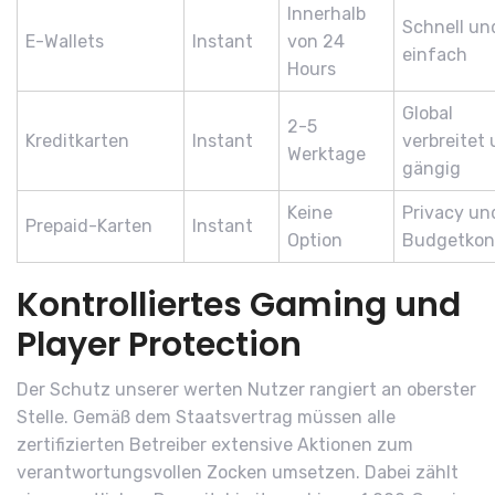
Innerhalb
Schnell un
E-Wallets
Instant
von 24
einfach
Hours
Global
2-5
Kreditkarten
Instant
verbreitet
Werktage
gängig
Keine
Privacy un
Prepaid-Karten
Instant
Option
Budgetkont
Kontrolliertes Gaming und
Player Protection
Der Schutz unserer werten Nutzer rangiert an oberster
Stelle. Gemäß dem Staatsvertrag müssen alle
zertifizierten Betreiber extensive Aktionen zum
verantwortungsvollen Zocken umsetzen. Dabei zählt